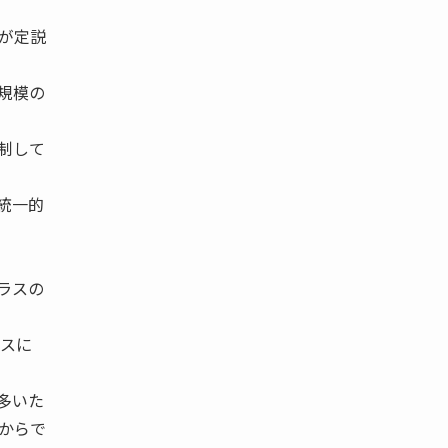
。
が定説
規模の
制して
統一的
ラスの
スに
多いた
からで