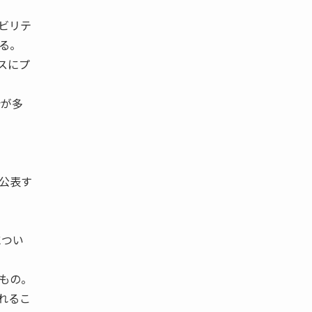
ビリテ
る。
スにプ
会が多
公表す
につい
もの。
れるこ