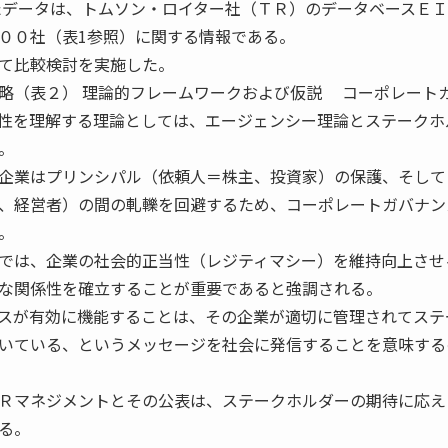
データは、トムソン・ロイター社（ＴＲ）のデータベースＥＩ
００社（表1参照）に関する情報である。
て比較検討を実施した。
略（表２） 理論的フレームワークおよび仮説 コーポレート
性を理解する理論としては、エージェンシー理論とステークホ
。
企業はプリンシパル（依頼人＝株主、投資家）の保護、そして
、経営者）の間の軋轢を回避するため、コーポレートガバナン
。
では、企業の社会的正当性（レジティマシー）を維持向上させ
な関係性を確立することが重要であると強調される。
スが有効に機能することは、その企業が適切に管理されてステ
いている、というメッセージを社会に発信することを意味する
Ｒマネジメントとその公表は、ステークホルダーの期待に応え
る。