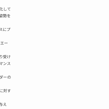
化して
姿勢を
スにプ
、エー
り受け
マンス
ダーの
に対す
与え