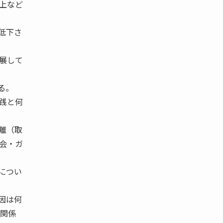
上など
低下さ
展して
る。
践と何
離（取
会・ガ
につい
因は何
る関係