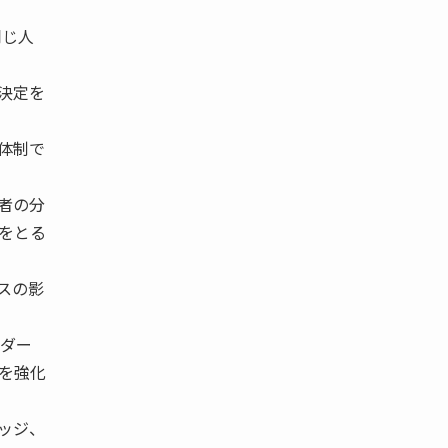
同じ人
決定を
体制で
者の分
をとる
スの影
ダー
を強化
ッジ、