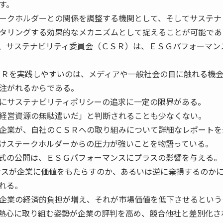
す。
ークホルダーとの関係を調整する機関として、そしてサステナ
タリングする効果的なメカニズムとして捉えることが可能であ
、サステナビリティ委員会（ＣＳＲ）は、ＥＳＧパフォーマン
Ｒを実践しやすいのは、メディアや一般社会の目に触れる機
注がれるからである。
にサステナビリティポリシーの追求に一定の限界がある。
経営資源の無駄遣いだ」と判断されることも少なくない。
企業が、自社のＣＳＲへの取り組みについて詳細なレポートを
けステークホルダーからの圧力が強いことを物語っている。
式の公開は、ＥＳＧパフォーマンスにプラスの影響を与える。
スが企業に価値をもたらすのか、あるいは逆に棄損するのか
れる。
企業の経済的負担が増え、それが市場価値を低下させるという
熱心に取り組む姿勢が企業の評判を高め、競合他社と差別化さ