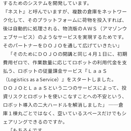
するためのシステムを開発しています。
『ネスト』と呼んでいますが、複数の倉庫をネットワー
ク化して、そのプラットフォームに荷物を投入すれば、
後は自動的に処理される、物流版のＡＷＳ（アマゾンウ
ェブサービス）のようなサービスを実現するためです。
そのパートナーをＤＯＪＯを通して広げていきたい」
「そのためにＤＯＪＯの開講と同じ４月１日に、初期
費用ゼロで、作業数量に応じてロボットの利用代金を支
払う、ロボットの従量課金サービス『ＬａａＳ
（Logistics as a Service）』をスタートしました。
ＤＯＪＯとＬａａＳという二つのサービスによって、投
資リスクとロボットを使いこなすことへの不安という、
ロボット導入の二大ハードルを解消しました」 ──倉
庫１棟丸ごとではなく、空いているスペースだけでもシ
ェアリングできるのですか。
「もちろんです。