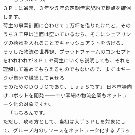
３ＰＬは通常、３年や５年の定期借家契約で拠点を確保
します。
荷主の事業計画に合わせて１万坪を借りたけれど、その
うち３千坪は当面は空いているなら、そこにシェアリン
グの荷物を入れることでキャッシュアウトを防げる。
そうした物流の世界観、プラットフォームのコンセプト
をわれわれが３ＰＬや荷主にいくら説明しても、それを
理解して進めてもらえるものでもないので、まずはギー
クが自分で構築して見せる。
そのためのＤＯＪＯであり、ＬａａＳです」 日本市場向
けロボットを開発 ──中小零細の物流企業もネットワ
ーク化の対象ですか。
「もちろんです。
ただし、攻め方として、当初は大手３ＰＬを対象にし
て、グループ内のリソースをネットワーク化するプラッ