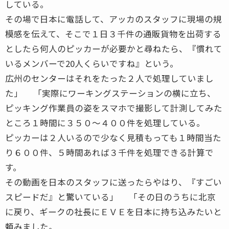
している。
その場で日本に電話して、アッカのスタッフに現場の規
模感を伝えて、そこで１日３千件の通販貨物を出荷する
としたら何人のピッカーが必要かと尋ねたら、『慣れて
いるメンバーで20人くらいですね』という。
広州のセンターはそれをたった２人で処理していまし
た」 「実際にワーキングステーションの横に立ち、
ピッキング作業員の姿をスマホで撮影して計測してみた
ところ１時間に３５０〜４００件を処理している。
ピッカーは２人いるので少なく見積もっても１時間当た
り６００件、５時間あれば３千件を処理できる計算で
す。
その動画を日本のスタッフに送ったらやはり、『すごい
スピードだ』と驚いている」 「その日のうちに北京
に戻り、ギークの社長にＥＶＥを日本に持ち込みたいと
頼みました。