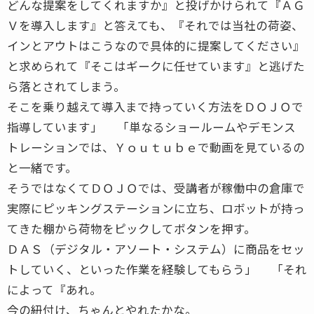
どんな提案をしてくれますか』と投げかけられて『ＡＧ
Ｖを導入します』と答えても、『それでは当社の荷姿、
インとアウトはこうなので具体的に提案してください』
と求められて『そこはギークに任せています』と逃げた
ら落とされてしまう。
そこを乗り越えて導入まで持っていく方法をＤＯＪＯで
指導しています」 「単なるショールームやデモンス
トレーションでは、Ｙｏｕｔｕｂｅで動画を見ているの
と一緒です。
そうではなくてＤＯＪＯでは、受講者が稼働中の倉庫で
実際にピッキングステーションに立ち、ロボットが持っ
てきた棚から荷物をピックしてボタンを押す。
ＤＡＳ（デジタル・アソート・システム）に商品をセッ
トしていく、といった作業を経験してもらう」 「それ
によって『あれ。
今の紐付け、ちゃんとやれたかな。