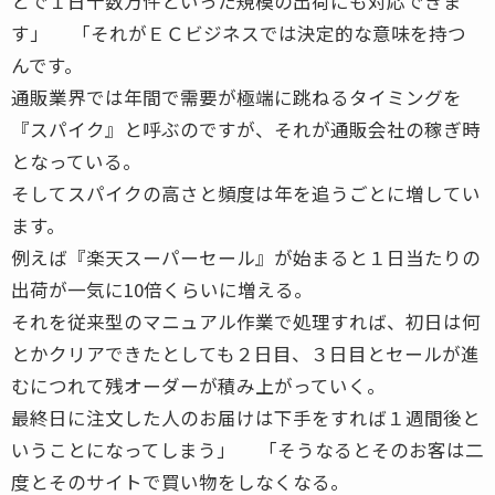
とで１日十数万件といった規模の出荷にも対応できま
す」 「それがＥＣビジネスでは決定的な意味を持つ
んです。
通販業界では年間で需要が極端に跳ねるタイミングを
『スパイク』と呼ぶのですが、それが通販会社の稼ぎ時
となっている。
そしてスパイクの高さと頻度は年を追うごとに増してい
ます。
例えば『楽天スーパーセール』が始まると１日当たりの
出荷が一気に10倍くらいに増える。
それを従来型のマニュアル作業で処理すれば、初日は何
とかクリアできたとしても２日目、３日目とセールが進
むにつれて残オーダーが積み上がっていく。
最終日に注文した人のお届けは下手をすれば１週間後と
いうことになってしまう」 「そうなるとそのお客は二
度とそのサイトで買い物をしなくなる。