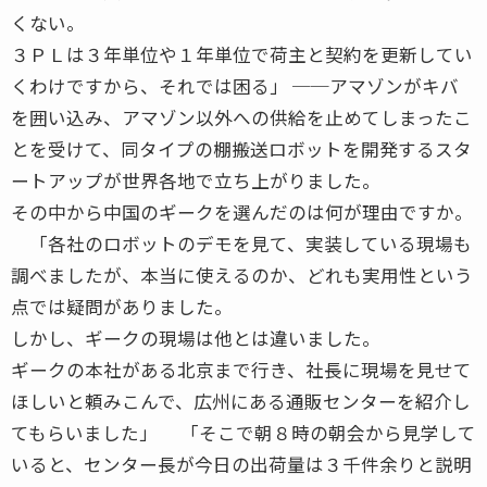
くない。
３ＰＬは３年単位や１年単位で荷主と契約を更新してい
くわけですから、それでは困る」 ──アマゾンがキバ
を囲い込み、アマゾン以外への供給を止めてしまったこ
とを受けて、同タイプの棚搬送ロボットを開発するスタ
ートアップが世界各地で立ち上がりました。
その中から中国のギークを選んだのは何が理由ですか。
「各社のロボットのデモを見て、実装している現場も
調べましたが、本当に使えるのか、どれも実用性という
点では疑問がありました。
しかし、ギークの現場は他とは違いました。
ギークの本社がある北京まで行き、社長に現場を見せて
ほしいと頼みこんで、広州にある通販センターを紹介し
てもらいました」 「そこで朝８時の朝会から見学して
いると、センター長が今日の出荷量は３千件余りと説明