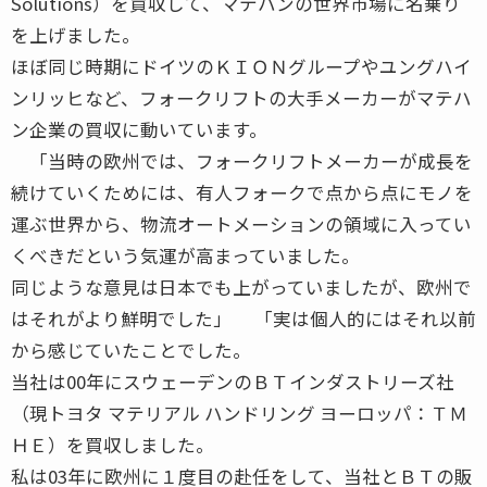
Solutions）を買収して、マテハンの世界市場に名乗り
を上げました。
ほぼ同じ時期にドイツのＫＩＯＮグループやユングハイ
ンリッヒなど、フォークリフトの大手メーカーがマテハ
ン企業の買収に動いています。
「当時の欧州では、フォークリフトメーカーが成長を
続けていくためには、有人フォークで点から点にモノを
運ぶ世界から、物流オートメーションの領域に入ってい
くべきだという気運が高まっていました。
同じような意見は日本でも上がっていましたが、欧州で
はそれがより鮮明でした」 「実は個人的にはそれ以前
から感じていたことでした。
当社は00年にスウェーデンのＢＴインダストリーズ社
（現トヨタ マテリアル ハンドリング ヨーロッパ：ＴＭ
ＨＥ）を買収しました。
私は03年に欧州に１度目の赴任をして、当社とＢＴの販