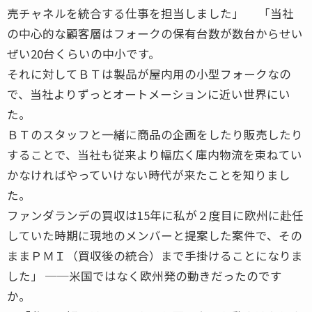
売チャネルを統合する仕事を担当しました」 「当社
の中心的な顧客層はフォークの保有台数が数台からせい
ぜい20台くらいの中小です。
それに対してＢＴは製品が屋内用の小型フォークなの
で、当社よりずっとオートメーションに近い世界にい
た。
ＢＴのスタッフと一緒に商品の企画をしたり販売したり
することで、当社も従来より幅広く庫内物流を束ねてい
かなければやっていけない時代が来たことを知りまし
た。
ファンダランデの買収は15年に私が２度目に欧州に赴任
していた時期に現地のメンバーと提案した案件で、その
ままＰＭＩ（買収後の統合）まで手掛けることになりま
した」 ──米国ではなく欧州発の動きだったのです
か。