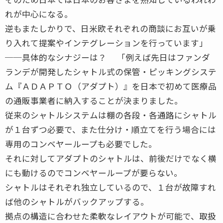
れが中心になる。
逆もまたしかりで、日米欧それぞれの商談にお互いが乗
り入れて提案やインテグレーションを行っています」
──具体的なシナジーは？ 「例えば先日はファンダ
ランデが開発したシャトル式の保管・ピッキングシステ
ム『ＡＤＡＰＴＯ（アダプト）』を日本で初めて医療品
の通販事業者に納入することが決まりました。
従来のシャトルシステムは棚の各段・各通路にシャトル
が１台ずつ必要で、また仕分け・順立てを行う場合には
専用のコンベヤーループも必要でした。
それに対してアダプトのシャトルは、前後だけでなく横
にも動けるのでコンベヤーループが要らない。
シャトルはそれぞれ独立しているので、１台が故障すれ
ば他のシャトルがバックアップする。
拠点の構造に合わせた柔軟なレイアウトが可能で、取扱