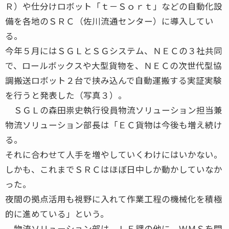
Ｒ）や仕分けロボット「ｔ－Ｓｏｒｔ」などの自動化設
備を各地のＳＲＣ（佐川流通センター）に導入してい
る。
今年５月にはＳＧＬとＳＧシステム、ＮＥＣの３社共同
で、ロールボックスや大型貨物を、ＮＥＣの次世代型協
調搬送ロボット２台で挟み込んで自動運搬する実証実験
を行うと発表した（写真３）。
ＳＧＬの森田祟史執行役員物流ソリューション担当兼
物流ソリューション部長は「ＥＣ貨物は今後も増え続け
る。
それに合わせて人手を増やしていくわけにはいかない。
しかも、これまでＳＲＣはほぼ日中しか動かしていなか
った。
夜間の拠点活用も視野に入れて作業工程の機械化を積極
的に進めている」という。
物流ソリューション部は、ＬＥ課の他に、ＷＭＳを開