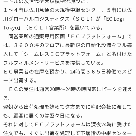
ートルの次世代型大規模物流施設だ。
１〜４階は佐川急便の大規模中継センター、５階には佐
川グローバルロジスティクス（ＳＧＬ）が「EC Logi
Tokyo」（ＥＣＬＴ営業所）を置いている。
同営業所の通販専用区画「ＥＣプラットフォーム」で
は、３６００坪のフロアに最新鋭の自動化設備をフル導
入して「シームレスＥＣプラットフォーム」と名付けた
フルフィルメントサービスを提供している。
ＥＣ事業者の在庫を預かり、24時間３６５日稼働でスピ
ード出荷する。
ＥＣの受注は通常20時〜24時の時間帯にピークを迎え
る。
翌朝から出荷処理を始めて夕方までに宅配会社に渡して
も、顧客に届くのは翌々日になる。
それに対してＥＣプラットフォームは深夜24時に受けた
注文でも、すぐに出荷を処理して下層階の中継センター