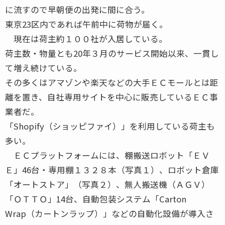
に流すので早朝便の出発に間に合う。
東京23区内であれば午前中に荷物が届く。
現在は荷主約１００社が入居している。
荷主数・物量とも20年３月のサービス開始以来、一貫し
て増え続けている。
その多くはアマゾンや楽天などの大手ＥＣモールとは距
離を置き、自社専用サイトを中心に販売しているＥＣ事
業者だ。
「Shopify（ショッピファイ）」を利用している荷主も
多い。
ＥＣプラットフォームには、棚搬送ロボット「ＥＶ
Ｅ」46台・専用棚１３２８本（写真１）、ロボット倉庫
「オートストア」（写真２）、無人搬送機（ＡＧＶ）
「ＯＴＴＯ」14台、自動包装システム「Carton
Wrap（カートンラップ）」などの自動化設備が導入さ