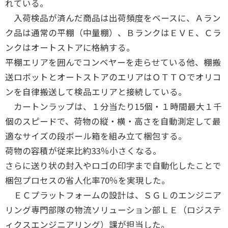
れている。
入荷検品が済んだ商品は出荷頻度をベースに、Ａラン
ク品は通常の平棚（中量棚）、ＢランクはＥＶＥ、Ｃラ
ンクはオートストアに格納する。
平棚エリアを囲んでコンベヤーを走らせている他、棚搬
送ロボットとオートストアのエリアはＯＴＴＯでオリコ
ンを自律搬送して検品エリアと接続している。
カートンラップは、１分当たり15個・１時間最大１千
個のスピードで、荷物の縦・横・高さを自動測定して最
適なサイズの段ボール箱を組み立て梱包する。
荷物の容積が従来比約33％小さくなる。
さらに送り状の封入やロゴの印字まで自動化したことで
梱包プロセスの省人化率70％を実現した。
ＥＣプラットフォームの設計は、ＳＧＬのエンジニア
リング専門部隊の物流ソリューション部ＬＥ（ロジステ
ィクスエンジニアリング）課が担当した。