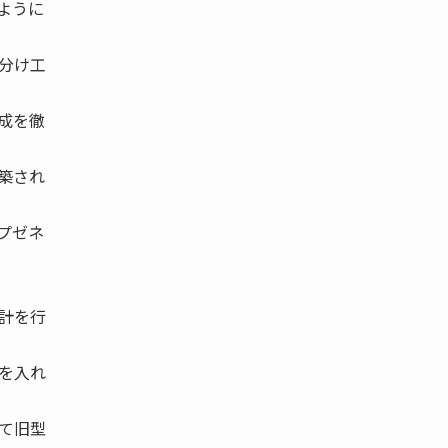
ように
分け工
成を徹
築され
プゼネ
計を行
を入れ
て旧型