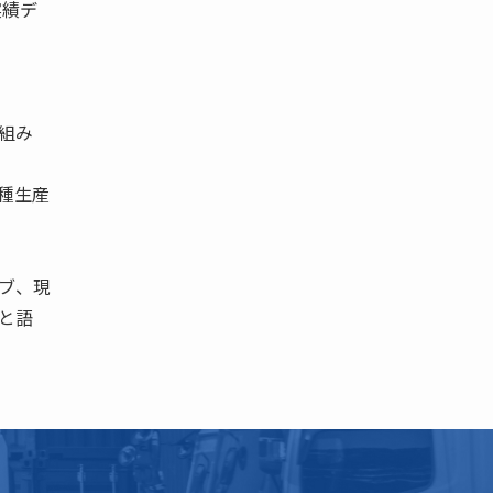
実績デ
組み
種生産
ブ、現
と語