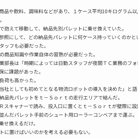
品や飲料、調味料などがあり、１ケース平均10キログラム以
。
で抱えて移動して、納品先別パレットに乗せ換えていた。
参照にして、どの納品先パレットに何ケース持っていくのかと
タッフも必要だった。
の商品知識や作業自体の習熟が必要だった。
業部長は「時期によっては日勤スタッフが夜間ＴＣ業務のフォ
保に課題があった。
負荷も高かった。
当社としても初めてとなる物流ロボットの導入を決めた」と語
納品先パレットをｔ－Ｓｏｒｔの走行エリアで結んだ。
Ｒスキャナーで読み、投入口に置くとｔ－Ｓｏｒｔが壁際に設
並んだパレット手前のシュート用ローラーコンベアまで運ぶ。
乗せ換えるだけ。
トに置けばいいのかを考える必要もない。