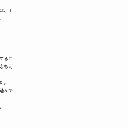
は、ｔ
。
するロ
応も可
た。
踏んで
。