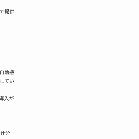
で提供
自動搬
してい
導入が
に仕分