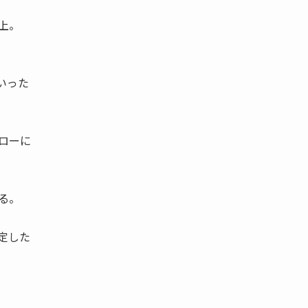
上。
いった
ローに
る。
定した