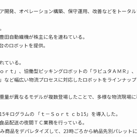
ア開発、オペレーション構築、保守運用、改善などをトータル
。
豊田自動織機が株主に名を連ねている。
台のロボットを提供。
れている。
ｏｒｔ」、協働型ピッキングロボットの「ラピュタＡＭＲ」、
」など幅広い物流プロセスに対応したロボットをラインナップ
重量が異なるモデルが複数登場したことで、多様な物流現場に
5キログラムの 「ｔ－Ｓｏｒｔ ｃｂ15」を導入した。
食品配送の夜間ＴＣ業務を行っている。
積み商品をデパレタイズして、23時ごろから納品先別パレット