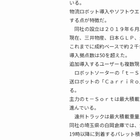
いる。
物流ロボット導入やソフトウエ
する点が特徴だ。
同社の設立は２０１９年６月
現在、三井物産、日本ＧＬＰ、
これまでに成約ベースで約２千
導入拠点数は50を超えた。
追加導入するユーザーも複数現
ロボットソーターの「ｔ－Ｓ
送ロボットの「ＣａｒｒｉＲｏ
る。
主力のｔ－Ｓｏｒｔは最大積載
進んでいる。
遠州トラックは最大積載重量1
同社の埼玉県の白岡倉庫では、
19時以降に到着するパレット