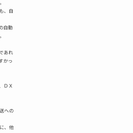
。
も、自
の自動
。
であれ
すかっ
、ＤＸ
送への
に、他