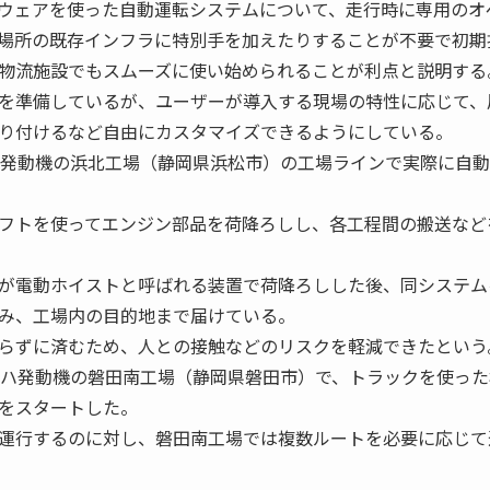
ウェアを使った自動運転システムについて、走行時に専用のオ
場所の既存インフラに特別手を加えたりすることが不要で初期
物流施設でもスムーズに使い始められることが利点と説明する
を準備しているが、ユーザーが導入する現場の特性に応じて、
り付けるなど自由にカスタマイズできるようにしている。
発動機の浜北工場（静岡県浜松市）の工場ラインで実際に自動
フトを使ってエンジン部品を荷降ろしし、各工程間の搬送など
が電動ホイストと呼ばれる装置で荷降ろしした後、同システム
み、工場内の目的地まで届けている。
らずに済むため、人との接触などのリスクを軽減できたという
ハ発動機の磐田南工場（静岡県磐田市）で、トラックを使った
をスタートした。
運行するのに対し、磐田南工場では複数ルートを必要に応じて