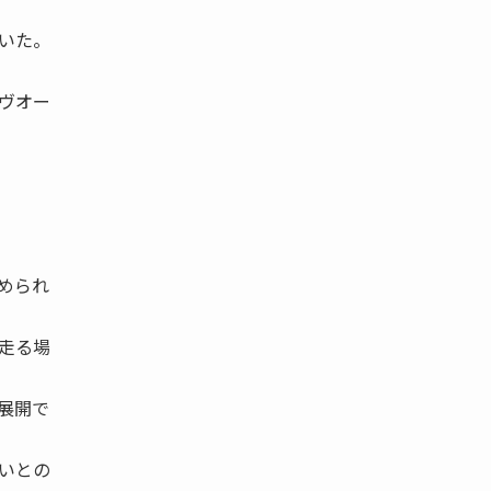
いた。
ヴオー
められ
走る場
展開で
いとの