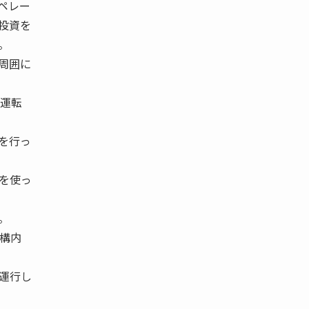
ペレー
投資を
。
周囲に
運転
を行っ
を使っ
。
構内
運行し