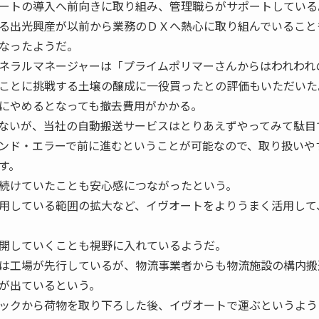
ートの導入へ前向きに取り組み、管理職らがサポートしている
る出光興産が以前から業務のＤＸへ熱心に取り組んでいること
なったようだ。
ネラルマネージャーは「プライムポリマーさんからはわれわれ
ことに挑戦する土壌の醸成に一役買ったとの評価もいただいた
にやめるとなっても撤去費用がかかる。
ないが、当社の自動搬送サービスはとりあえずやってみて駄目
ンド・エラーで前に進むということが可能なので、取り扱いや
す。
続けていたことも安心感につながったという。
用している範囲の拡大など、イヴオートをよりうまく活用して
開していくことも視野に入れているようだ。
は工場が先行しているが、物流事業者からも物流施設の構内搬
が出ているという。
ックから荷物を取り下ろした後、イヴオートで運ぶというよう