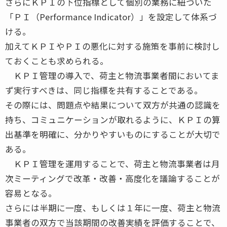
さらにＫＰＩの下位指標として個別の業務に紐づいた
「ＰＩ（Performance Indicator）」を設定して体系づ
ける。
加えてＫＰＩやＰＩの悪化に対する施策を事前に検討し
ておくことも求められる。
ＫＰＩ管理の導入で、荷主と物流事業者間においてま
ず実行すべきは、同じ指標を共有することである。
その際には、問題点や結果について双方が共通の認識を
持ち、コミュニケーションが取れるように、ＫＰＩの算
出基準を明確に、分かりやすいものにすることが大切で
ある。
ＫＰＩ管理を運用することで、荷主と物流事業者は月
次ミーティングで改革・改善・高度化を議論することが
容易となる。
さらには半期に一度、もしくは１年に一度、荷主と物流
事業者の双方で当該期間の改善実績を評価することで、