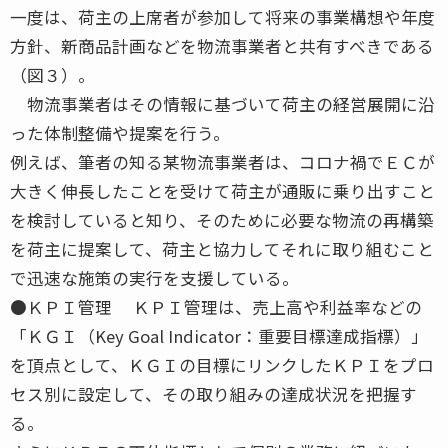
一度は、荷主の上席者が参加して将来の事業構想や年度
方針、新商品計画などを物流事業者と共有すべきである
（図３）。
物流事業者はその情報に基づいて荷主の経営展開に沿
った体制整備や提案を行う。
例えば、筆者の知る某物流事業者は、コロナ禍でＥＣが
大きく伸長したことを受けて荷主が通販に乗り出すこと
を検討していると知り、そのために必要な物流の再構築
を荷主に提案して、荷主と協力してそれに取り組むこと
で迅速な施策の実行を支援している。
●ＫＰＩ管理 ＫＰＩ管理は、売上高や利益率などの
「ＫＧＩ（Key Goal Indicator：重要目標達成指標）」
を頂点として、ＫＧＩの目標にリンクしたＫＰＩをプロ
セス別に設定して、その取り組みの達成状況を把握す
る。