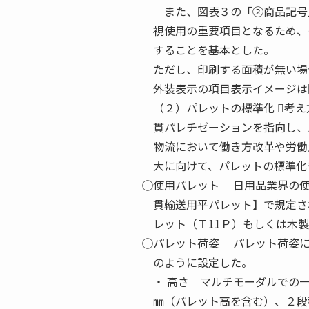
また、図表３の「②商品記号
視使用の重要項目となるため、
することを基本とした。
ただし、印刷する面積が無い場
外装表示の項目表示イメージは
（２）パレットの標準化 ⃝考
貫パレチゼーションを指向し、
物流において働き方改革や労働
大に向けて、パレットの標準化
⃝使用パレット 日用品業界の使
貫輸送用平パレット】で規定さ
レット（Ｔ11Ｐ）もしくは木
⃝パレット荷姿 パレット荷姿
のように設定した。
・ 高さ マルチモーダルでの
㎜（パレット高を含む）、２段