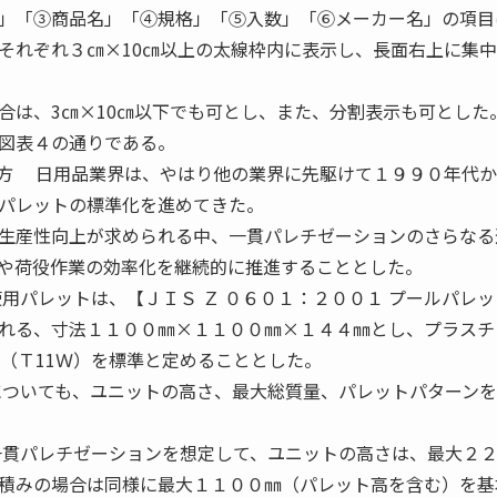
」「③商品名」「④規格」「⑤入数」「⑥メーカー名」の項目
それぞれ３㎝×10㎝以上の太線枠内に表示し、長面右上に集
合は、3㎝×10㎝以下でも可とし、また、分割表示も可とした
図表４の通りである。
え方 日用品業界は、やはり他の業界に先駆けて１９９０年代
パレットの標準化を進めてきた。
生産性向上が求められる中、一貫パレチゼーションのさらなる
や荷役作業の効率化を継続的に推進することとした。
用パレットは、【ＪＩＳ Ｚ ０６０１：２００１ プールパレ
れる、寸法１１００㎜×１１００㎜×１４４㎜とし、プラスチ
製（Ｔ11Ｗ）を標準と定めることとした。
についても、ユニットの高さ、最大総質量、パレットパターン
一貫パレチゼーションを想定して、ユニットの高さは、最大２
積みの場合は同様に最大１１００㎜（パレット高を含む）を基