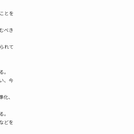
ことを
むべき
られて
る。
い、今
準化、
る。
などを