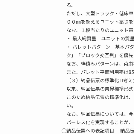
る。
ただし、大型トラック・低床車
００㎜を超えるユニット高さを
なお、１段当たりのユニット高
・ 最大総質量 ユニットの質
・ パレットパターン 基本パ
ク」「ブロック交互列」を優先
なお、棒積みパターンは、荷崩
また、パレット平面利用率は8
（３）納品伝票の標準化 ⃝考
以来、納品伝票の業界標準形式
このため納品伝票の標準化は、
い。
なお、納品伝票については、今
パーレス化を実現することが、
⃝納品伝票への表記項目 納品