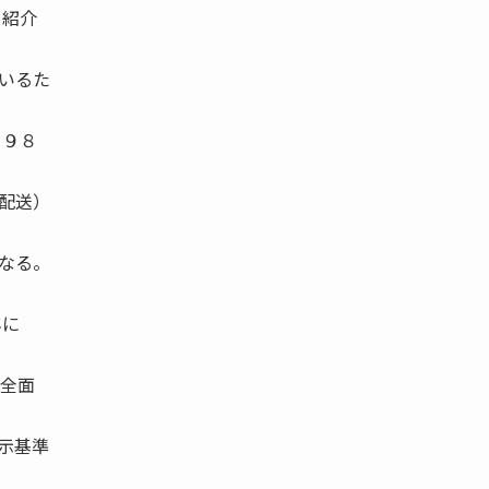
を紹介
いるた
１９８
配送）
なる。
年に
を全面
表示基準