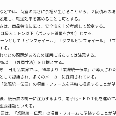
などでは、荷室の高さに余裕が生じることから、２段積みの場
設定し、輸送効率を高めることも可とする。
さは、商品特性に応じ、安全性を十分考慮して設定する。
量は最大１トン以下（パレット質量を含む）とする。
ターンとして「ピンフォイール」「ダブルピンフォイール」「
する。
れなどの問題があるため採用に当たっては注意する。
5％以上（外周寸法）を目標とする。
え方 日用品業界では、96年より「業際統一伝票」が導入され
として認識され、多くのメーカーに採用されている。
「業際統一伝票」の項目・フォームを基軸に推進することが望
後、紙伝票の統一に注力するより、電子化・ＥＤＩ化を進めて
重要課題といえる。
伝票は、「業際統一伝票」の項目・フォームに準拠することが