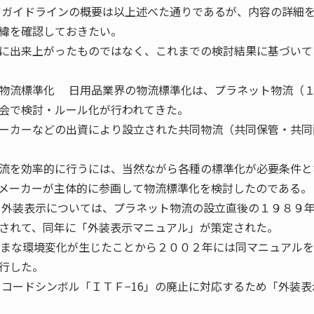
ガイドラインの概要は以上述べた通りであるが、内容の詳細
緯を確認しておきたい。
に出来上がったものではなく、これまでの検討結果に基づいて
物流標準化 日用品業界の物流標準化は、プラネット物流（
会で検討・ルール化が行われてきた。
ーカーなどの出資により設立された共同物流（共同保管・共同
流を効率的に行うには、当然ながら各種の標準化が必要条件と
メーカーが主体的に参画して物流標準化を検討したのである。
、外装表示については、プラネット物流の設立直後の１９８９
されて、同年に「外装表示マニュアル」が策定された。
ざまな環境変化が生じたことから２００２年には同マニュアル
発行した。
ーコードシンボル「ＩＴＦ−16」の廃止に対応するため「外装