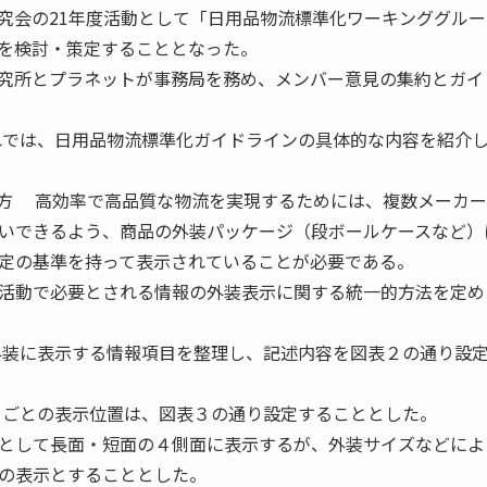
会の21年度活動として「日用品物流標準化ワーキンググルー
を検討・策定することとなった。
究所とプラネットが事務局を務め、メンバー意見の集約とガイ
では、日用品物流標準化ガイドラインの具体的な内容を紹介
え方 高効率で高品質な物流を実現するためには、複数メーカ
いできるよう、商品の外装パッケージ（段ボールケースなど）
定の基準を持って表示されていることが必要である。
活動で必要とされる情報の外装表示に関する統一的方法を定め
外装に表示する情報項目を整理し、記述内容を図表２の通り設
目ごとの表示位置は、図表３の通り設定することとした。
として長面・短面の４側面に表示するが、外装サイズなどによ
の表示とすることとした。