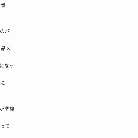
設置
のパ
用品メ
になっ
に
が準拠
なって