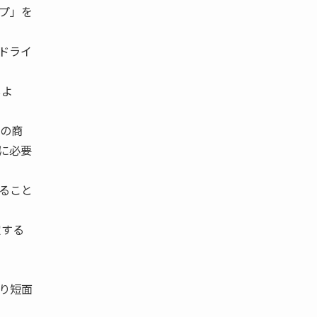
プ」を
ドライ
しよ
ーの商
に必要
ること
定する
り短面