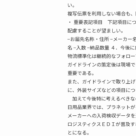
い。
複写伝票を利用しない場合も、
・ 重要表記項目 下記項目に
配慮することが望ましい。
−お届先名称・住所 −メーカー名
名 −入数 −納品数量 ４．今
物流標準化は継続的なフォロー
ガイドラインの策定後は現場で
重要である。
また、ガイドラインで取り上げ
に、外装サイズなどの項目につ
加えて今後特に考えるべきな
日用品業界では、プラネットが
メーカーへの入荷検収データを
ロジスティクスＥＤＩが普及す
とになる。