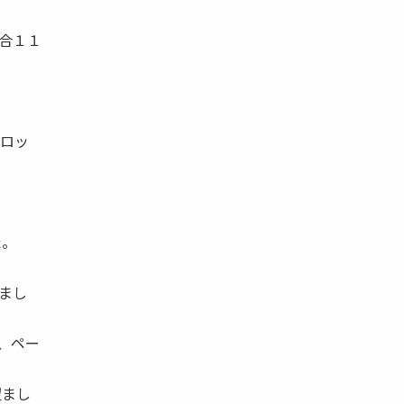
合１１
ブロッ
た。
まし
、ペー
望まし