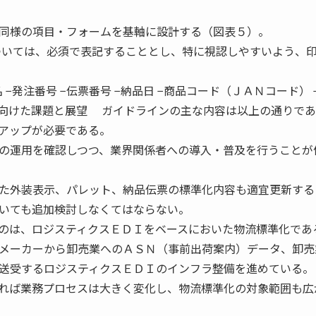
同様の項目・フォームを基軸に設計する（図表５）。
ついては、必須で表記することとし、特に視認しやすいよう、
 −発注番号 −伝票番号 −納品日 −商品コード（ＪＡＮコード） 
後に向けた課題と展望 ガイドラインの主な内容は以上の通りで
アップが必要である。
の運用を確認しつつ、業界関係者への導入・普及を行うことが
た外装表示、パレット、納品伝票の標準化内容も適宜更新する
いても追加検討しなくてはならない。
のは、ロジスティクスＥＤＩをベースにおいた物流標準化であ
メーカーから卸売業へのＡＳＮ（事前出荷案内）データ、卸売
送受するロジスティクスＥＤＩのインフラ整備を進めている。
れば業務プロセスは大きく変化し、物流標準化の対象範囲も広