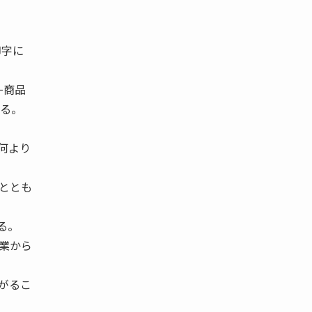
印字に
−商品
ある。
何より
ととも
る。
業から
がるこ