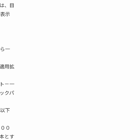
は、目
中表示
。
から一
適用拡
ット－一
ックパ
を以下
２００
本とす