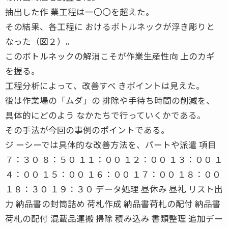
抽出した作 業工程は一〇〇を超えた。
その結果、各工程に おけるボトルネックが浮き彫りと
なった（図２）。
このボトルネックの解消こそが作業生産性向 上のカギ
を握る。
工程分析によって、改善すべ きポイントは見えた。
後は作業場の「ムダ」の 排除や手待ち時間の削減を、
具体的にどのよう なかたちで行っていくかである。
その手法が今回の事例のポイントである。
ジ ーシーでは具体的な改善方法を、パートや派遣 項目
７：３０ ８：５０ １１：００ １２：００ １３：００ １
４：００ １５：００ １６：００ １７：００ １８：００
１８：３０ １９：３０ データ処理 昼休み 昼礼 リスト出
力 納品書の封筒詰め 荷札作成 納品書荷札の配付 納品書
荷札の配付 混載品運搬 掃除 積み込み 書類整理 追加デー