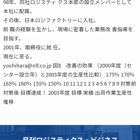
98年、同社ロジスティ クス本部の設立メンバーとして
本社に配属。
その後、日本ロジファクトリーに入社。
前 職の経験を生かし、現場に密着した業務改 善指導を
目指す。
2001年、取締役に就 任。
現在に至る。
yoshihara@nlf.co.jp 図8 改善の効果 （2000年度（セ
ンター設立年）と2003年度の生産性比較） 175％ 170％
165％ 160％ 155％ 150％ 10 11 12 1 2 3 4 5 6 7 8 9 対策前
対策後 目標達成！ 2003年度 目標 実績 出荷作業生産性
推移
月刊ロジスティクス・ビジネス