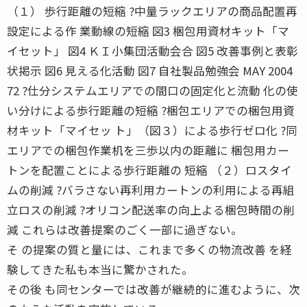
（１） 歩行距離の短縮 ?中量ラックエリアの商品配置再
設定による作 業動線の短縮 図3 梱包用資材キット「マ
イセット」 図4 ＫＩ小集団活動会合 図5 改善事例と表彰
状掲示 図6 見える化活動 図7 自社製品勉強会 MAY 2004
72 ?仕分システムエリアでの間口の固定化と流動 化の使
い分けによる歩行距離の短縮 ?梱包エリアでの梱包用資
材キット「マイセッ ト」（図３）による歩行ゼロ化 ?同
エリアでの梱包作業机を三歩以内の距離に 梱包用カー
トンを配置ことによる歩行距離の 短縮 （２）ロスタイ
ムの削減 ?バラさない再利用カートンの利用による再組
立ロスの削減 ?オリコン配送率の向上よる梱包時間の削
減 これらは改善提案のごく一部に過ぎない。
そ の提案の質と量には、これまで多くの物流改善 を経
験してきた私も本当に驚かされた。
その後 も同センターでは改善が継続的に進むように、次