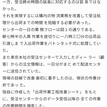
一方、受注締め時間の延長に対応するのは容 易ではな
かった。
それを実現するには構内の物 流業務を改善して受注処
理から出荷までの時間 を短縮する必要があった。
センターの一日の業 務フローは図１の通りである。
朝七時半の入庫 作業を皮切りに一八時三〇分の出荷品
引渡しま で入出荷作業をバトンタッチ式に処理してい
た。
また東京本社の受注センターで入力したディー ラー（顧
客）からの注文情報は、一日分がまと めて配送センタ
ーに送信されていた。
現場の目線で改善 最初に着手したのは、現状の作業分
析であっ た。
独自に作成した「出荷作業工程改善シート」 をもと
に、受注センターからのデータ受信以降の 全ての作業
の所要時間を調査した。