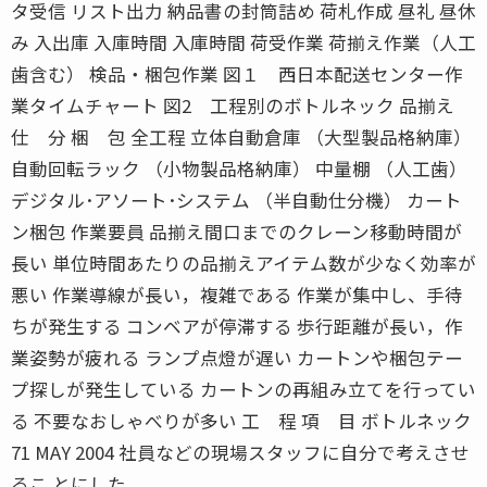
タ受信 リスト出力 納品書の封筒詰め 荷札作成 昼礼 昼休
み 入出庫 入庫時間 入庫時間 荷受作業 荷揃え作業（人工
歯含む） 検品・梱包作業 図１ 西日本配送センター作
業タイムチャート 図2 工程別のボトルネック 品揃え
仕 分 梱 包 全工程 立体自動倉庫 （大型製品格納庫）
自動回転ラック （小物製品格納庫） 中量棚 （人工歯）
デジタル･アソート･システム （半自動仕分機） カート
ン梱包 作業要員 品揃え間口までのクレーン移動時間が
長い 単位時間あたりの品揃えアイテム数が少なく効率が
悪い 作業導線が長い，複雑である 作業が集中し、手待
ちが発生する コンベアが停滞する 歩行距離が長い，作
業姿勢が疲れる ランプ点燈が遅い カートンや梱包テー
プ探しが発生している カートンの再組み立てを行ってい
る 不要なおしゃべりが多い 工 程 項 目 ボトルネック
71 MAY 2004 社員などの現場スタッフに自分で考えさせ
るこ とにした。