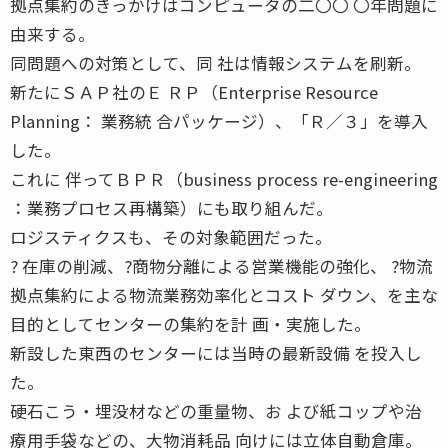
拠点集約のきっかけはコンピュータの二〇〇 〇年問題に
由来する。
同問題への対策として、同 社は情報システムを刷新。
新たにＳＡＰ社のＥ ＲＰ（Enterprise Resource
Planning： 業務統 合パッケージ）、「Ｒ／３」を導入
した。
これに 伴ってＢＰＲ（business process re-engineering
：業務プロセス再構築）にも取り組んだ。
ロジスティクスも、その対象範囲だった。
? 在庫の削減、?商物分離による営業機能の強化、 ?物流
拠点集約による物流業務効率化とコスト ダウン、を主な
目的としてセンターの集約を計 画・実施した。
新設した東西のセンターには当時の最新設備 を投入し
た。
硬石こう・埋没材などの重量物、お よび紙コップや治
療用手袋などの、大物消耗品 向けには立体自動倉庫。