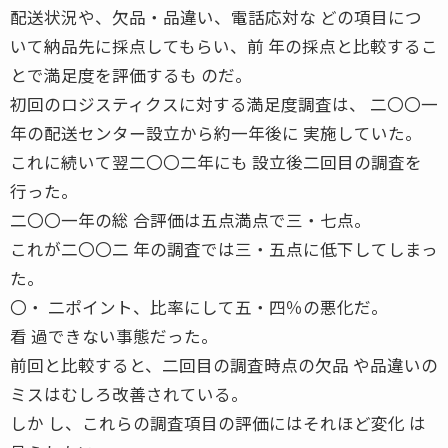
配送状況や、欠品・品違い、電話応対な どの項目につ
いて納品先に採点してもらい、前 年の採点と比較するこ
とで満足度を評価するも のだ。
初回のロジスティクスに対する満足度調査は、 二〇〇一
年の配送センター設立から約一年後に 実施していた。
これに続いて翌二〇〇二年にも 設立後二回目の調査を
行った。
二〇〇一年の総 合評価は五点満点で三・七点。
これが二〇〇二 年の調査では三・五点に低下してしまっ
た。
〇・ 二ポイント、比率にして五・四％の悪化だ。
看 過できない事態だった。
前回と比較すると、二回目の調査時点の欠品 や品違いの
ミスはむしろ改善されている。
しか し、これらの調査項目の評価にはそれほど変化 は