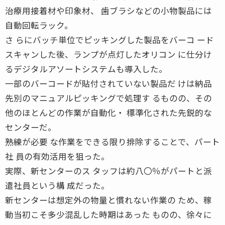
治療用接着材や印象材、 歯ブラシなどの小物製品には
自動回転ラック。
さ らにバッチ単位でピッキングした製品をバーコ ード
スキャンした後、ランプが点灯したオリコン に仕分け
るデジタルアソートシステムも導入した。
一部のバーコードが貼付されていない製品だ けは納品
先別のマニュアルピッキングで処理す るものの、その
他のほとんどの作業が自動化・ 標準化された先鋭的な
センターだ。
熟練が必要 な作業をできる限り排除することで、パート
社 員の有効活用を狙った。
実際、新センターのス タッフは約八〇％がパートと派
遣社員という構 成だった。
新センターは想定外の物量と慣れない作業の ため、稼
動当初こそ多少混乱した時期はあった ものの、徐々に