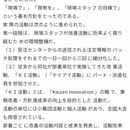
「現場で」、「現物を」、「現場スタッフ の目線で」
という基本方針をとったのである。
実 際の活動は次のように進められた。
第一段階は、 現場スタッフが改善活動に効率よく取り
組むた めの環境整備だ。
（１）受注センターからの送信される注文情報の バッ
チ処理をそれまでの一日一回から三回 に細分化した。
（２）従来から同社が部署単位で実施してきた改 善活
動、「ＫＩ活動」（「ケイアイ活動」に パート・派遣社
員を参加させた。
「ＫＩ活動」とは、「Kaizen Innovation 」の略 で、業
務改善・方針達成率の向上を目的とした 活動だ。
活動の単位には小集団活動と個人活動 があり、全国大会
も用意されている。
部署ごと に改善の活動内容と成果を発表し、活動効果