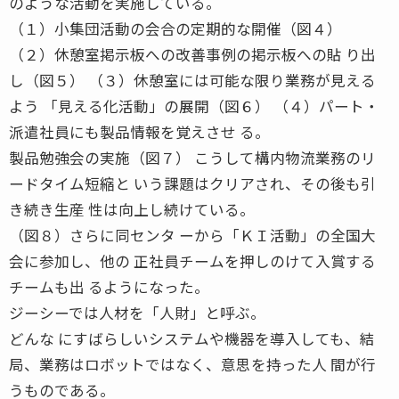
のような活動を実施している。
（１）小集団活動の会合の定期的な開催（図４）
（２）休憩室掲示板への改善事例の掲示板への貼 り出
し（図５） （３）休憩室には可能な限り業務が見える
よう 「見える化活動」の展開（図６） （４）パート・
派遣社員にも製品情報を覚えさせ る。
製品勉強会の実施（図７） こうして構内物流業務のリ
ードタイム短縮と いう課題はクリアされ、その後も引
き続き生産 性は向上し続けている。
（図８）さらに同センタ ーから「ＫＩ活動」の全国大
会に参加し、他の 正社員チームを押しのけて入賞する
チームも出 るようになった。
ジーシーでは人材を「人財」と呼ぶ。
どんな にすばらしいシステムや機器を導入しても、結
局、業務はロボットではなく、意思を持った人 間が行
うものである。