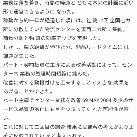
業務は落ち着き、時間の経過と ともに本来の計画に近い
形で運営できるように なった。
稼動から約一年が経過した頃には、社 第17回 全国七カ
所に分散していた物流センターを東西二カ所に集約。
商物分離と物 流の効率アップを実現した。
しかし、輸送距離が伸びた分、納品リードタイムに は
課題が生じた。
パート・契約社員の主導による改善活動によって、セン
ター内 業務の処理時間短縮に挑んだ。
改善に対する動機付けを工夫することで大きな 効果を
あげることができた。
パート主導でセンター業務を改善 69 MAY 2004 多少のサ
ービス品質の劣化にも目をつぶってく れた可能性が高
い。
これに対して二回目の調査 結果には顧客の考えがより正
確に反映されてい ると考えられる。