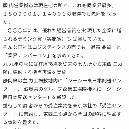
国 内営業拠点は現在七カ所で、これも同業界最多。
ＩＳＯ９００１、１４００１の取得でも先陣を 切っ
た。
二〇〇〇年には、優れた経営品質を実 現した企業に贈
られるデミング賞（実施賞）も 受賞している。
そんな同社はロジスティクスの面でも「最高 品質」と
「業界ナンバーワン」を求めてきた。
九 九年の秋には在庫拠点を従来の七カ所から東西 二カ
所に集約する拠点再編を実施。
静岡県の主 力工場敷地内に「ジーシー東日本配送セン
ター」、 滋賀県のグループ企業工場隣接地に「ジーシー
西日本配送センター」を新設した。
並行して顧 客からの受注業務を東京本社の「受注セン
ター」 に集約し、東西二拠点から全国の顧客に納品す
る体制を整えた。