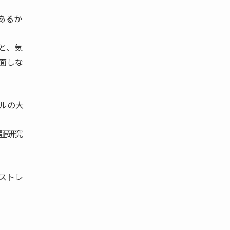
あるか
と、気
面しな
ルの大
証研究
ストレ