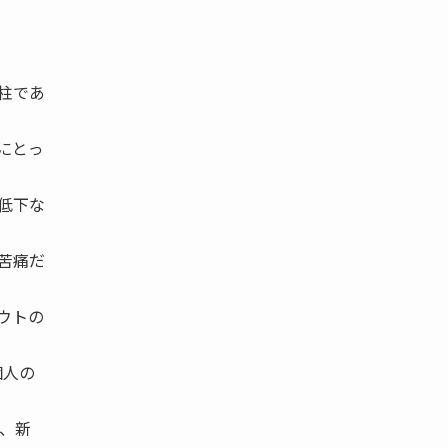
柱であ
にとっ
低下な
苦痛だ
ウトの
個人の
し、新