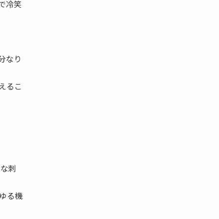
で冷笑
分なり
えるこ
ルな刺
ゆる機