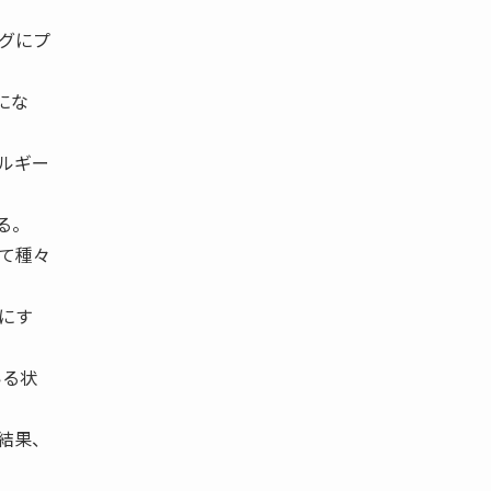
グにプ
にな
ルギー
る。
て種々
にす
いる状
結果、