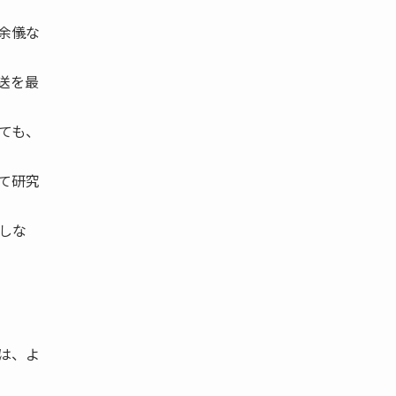
余儀な
送を最
ても、
て研究
しな
は、よ