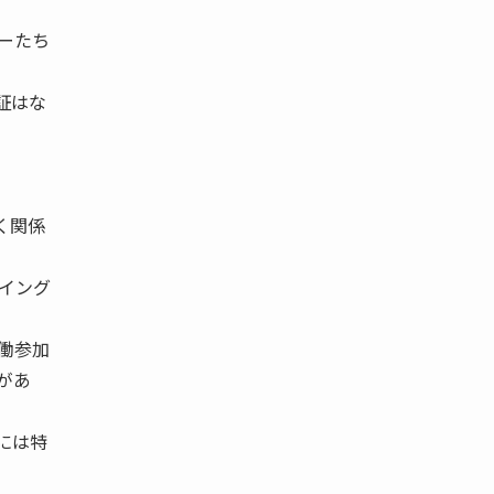
ーたち
証はな
深く関係
イング
働参加
があ
には特