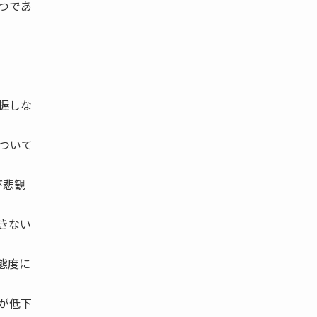
つであ
握しな
ついて
び悲観
きない
態度に
が低下