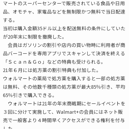
マートのスーパーセンターで販売されている食品や日用
品、オモチャ、家電品などを無制限かつ無料で当日配達
する。
当初は購入金額35ドル以上を配送無料の条件にしていた
が20年末に制限を撤廃した。
会員はガソリンの割引や店内の買い物時に利用者が商
品バーコードを専用アプリでスキャンして決済を終える
「Ｓｃａｎ＆Ｇｏ」などの特典も受けられる。
21年６月には処方薬の割引特典も付加した。
ウォルマートの薬局で処方薬を購入すると一部の処方薬
は無料、その他数千種類の処方薬が最大85％引き、平均
65％引きで購入できる。
ウォルマートは21年の年末商戦期にセールイベントを
３回に分けて実施して、Walmart+の会員にはネット販
売で一般客より４時間早くアクセスができる権利を付与
した。