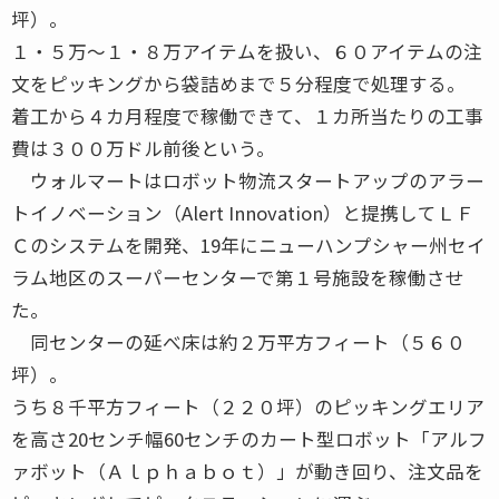
坪）。
１・５万～１・８万アイテムを扱い、６０アイテムの注
文をピッキングから袋詰めまで５分程度で処理する。
着工から４カ月程度で稼働できて、１カ所当たりの工事
費は３００万ドル前後という。
ウォルマートはロボット物流スタートアップのアラー
トイノベーション（Alert Innovation）と提携してＬＦ
Ｃのシステムを開発、19年にニューハンプシャー州セイ
ラム地区のスーパーセンターで第１号施設を稼働させ
た。
同センターの延べ床は約２万平方フィート（５６０
坪）。
うち８千平方フィート（２２０坪）のピッキングエリア
を高さ20センチ幅60センチのカート型ロボット「アルフ
ァボット（Ａｌｐｈａｂｏｔ）」が動き回り、注文品を