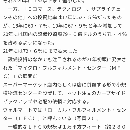
それが20年に１％以下まで縮小した。
一方、「Ｅコマース、テクノロジー、サプライチェー
ンその他」への投資比率は17年に52・５％だったもの
が、18年に60・７％、19年に67・９％と年々増加して
20年には国内の設備投資額79・０億ドルのうち71・４％
を占めるようになった。
21年には72・６％にまで拡大した。
設備投資のなかでも注目されるのが21年初頭に発表さ
れた「マイクロ・フルフィルメント・センター（ＭＦ
Ｃ）」の展開だ。
スーパーマーケット店内もしくは店に併設する形で小規
模物流センターを設置して、ネット注文のカーブサイド
ピックアップや宅配の依頼に対応する。
ウォルマートでは「ローカル・フルフィルメント・セン
ター（ＬＦＣ）」と呼んでいる（写真２）。
一般的なＬＦＣの規模は１万平方フィート（約２８０