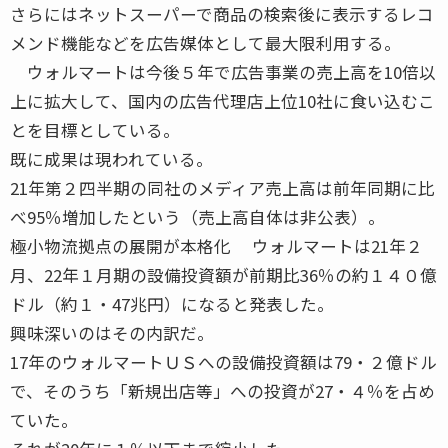
さらにはネットスーパーで商品の検索後に表示するレコ
メンド機能などを広告媒体として最大限利用する。
ウォルマートは今後５年で広告事業の売上高を10倍以
上に拡大して、国内の広告代理店上位10社に食い込むこ
とを目標としている。
既に成果は現われている。
21年第２四半期の同社のメディア売上高は前年同期に比
べ95％増加したという（売上高自体は非公表）。
極小物流拠点の展開が本格化 ウォルマートは21年２
月、22年１月期の設備投資額が前期比36％の約１４０億
ドル（約１・47兆円）になると発表した。
興味深いのはその内訳だ。
17年のウォルマートＵＳへの設備投資額は79・２億ドル
で、そのうち「新規出店等」への投資が27・４％を占め
ていた。