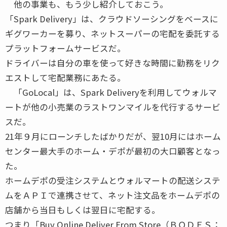
他の事業も、もう少し紹介しておこう。
「Spark Delivery」は、クラウドソーシングをベースに
ギグワーカーを募り、ネットスーパーの宅配を委託する
プラットフォームサービスだ。
ドライバーは自分の車を使って好きな時間に勤務をリク
エストして宅配業務にあたる。
「GoLocal」は、Spark Deliveryを利用してウォルマ
ートが他の小売業のラストワンマイルを代行するサービ
スだ。
21年９月にローンチしたばかりだが、翌10月にはホーム
センター最大手のホーム・デポが最初の大口顧客となっ
た。
ホームデポの受注システムとウォルマートの配送システ
ムをＡＰＩで連携させて、ネット注文品をホームデポの
店舗から当日もしくは翌日に宅配する。
つまり「Buy Online Deliver From Store（ＢＯＤＦＳ：