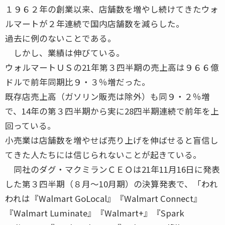
１９６２年の創業以来、店舗数を増やし続けてきたウォ
ルマートが２年連続で国内店舗数を減らした。
過去に例のないことである。
しかし、業績は伸びている。
ウォルマートＵＳの21年第３四半期の売上高は９６６億
ドルで前年同期比９・３％増だった。
既存店売上高（ガソリン販売は除外）も同９・２％増
で、14年の第３四半期から実に28四半期連続で前年を上
回っている。
小売業は店舗数を増やせば売り上げを伸ばせると盲信し
てきた人たちには信じられないことが起きている。
同社のダグ・マクミランＣＥＯは21年11月16日に発表
した第３四半期（８月～10月期）の決算発表で、「われ
われは『Walmart GoLocal』『Walmart Connect』
『Walmart Luminate』『Walmart+』『Spark