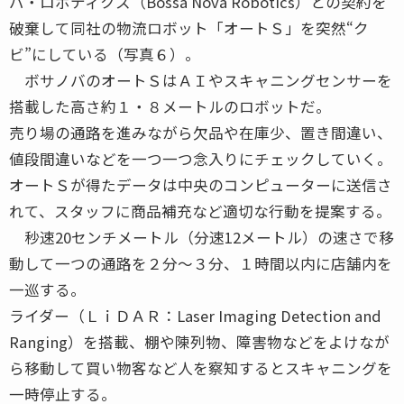
バ・ロボティクス（Bossa Nova Robotics）との契約を
破棄して同社の物流ロボット「オートＳ」を突然“ク
ビ”にしている（写真６）。
ボサノバのオートＳはＡＩやスキャニングセンサーを
搭載した高さ約１・８メートルのロボットだ。
売り場の通路を進みながら欠品や在庫少、置き間違い、
値段間違いなどを一つ一つ念入りにチェックしていく。
オートＳが得たデータは中央のコンピューターに送信さ
れて、スタッフに商品補充など適切な行動を提案する。
秒速20センチメートル（分速12メートル）の速さで移
動して一つの通路を２分～３分、１時間以内に店舗内を
一巡する。
ライダー（ＬｉＤＡＲ：Laser Imaging Detection and
Ranging）を搭載、棚や陳列物、障害物などをよけなが
ら移動して買い物客など人を察知するとスキャニングを
一時停止する。