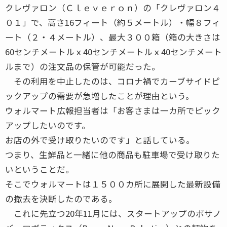
クレヴァロン（Ｃｌｅｖｅｒｏｎ）の「クレヴァロン４
０１」で、高さ16フィート（約５メートル）・幅８フィ
ート（２・４メートル）、最大３００箱（箱の大きさは
60センチメートルｘ40センチメートルｘ40センチメート
ルまで）の注文品の保管が可能だった。
その利用を中止したのは、コロナ禍でカーブサイドピ
ックアップの需要が急増したことが理由という。
ウォルマート広報担当者は「お客さまは一カ所でピック
アップしたいのです。
お店の外で受け取りたいのです」と話している。
つまり、生鮮品と一緒に他の商品も駐車場で受け取りた
いということだ。
そこでウォルマートは１５００カ所に展開した最新設備
の撤去を決断したのである。
これに先立つ20年11月には、スタートアップのボサノ