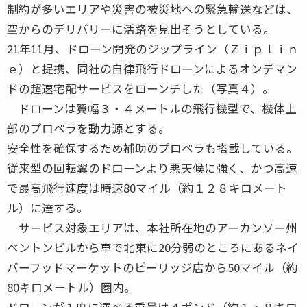
制約が多いエリアや災害の被災地への緊急輸送などは、
空からのデリバリーに活路を見出そうとしている。
21年11月、ドローン開発のジップライン（Ｚｉｐｌｉｎ
ｅ）と提携、同社の自律飛行ドローンによるオンデマン
ドの超速宅配サービスをローンチした（写真４）。
ドローンは翼幅３・４メートルの飛行機型で、機体上
部のプロペラを動力源とする。
安全性を確保するため補助のプロペラも搭載している。
従来型の回転翼のドローンより悪天候に強く、かつ高速
で最高飛行速度は時速80マイル（約１２８キロメート
ル）に達する。
サービス対象エリアは、本社所在地のアーカンソー州
ベントンビルから車で北東に20分弱のところにあるネイ
バーフッドマーケットのピーリッジ店から50マイル（約
80キロメートル）圏内。
ドローンが１度に運べる重量は４ポンド（約１・８キロ