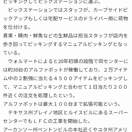
ピッキングしてピックステーションに運ぶ。
ピックステーションではスタッフが、カーブサイドピ
ックアップもしくは宅配サービスのドライバー用に荷物
を仕分ける。
青果・精肉・鮮魚などの生鮮品は担当スタッフが店内を
歩き回ってピッキングするマニュアルピッキングとなっ
ている。
ウォルマートによると20年初頭の段階で同センターに
は約30台のアルファボットが稼働しており、２万アイテ
ム中の２割強に当たる４５００アイテムをピッキングし
て、マニュアルピッキングと合わせて１日当たり２００
件近くの注文を処理したという。
アルファボットは最大１００台まで拡張可能という。
テキサス州プレイノ地区とルイスビルにあるスーパー
センターでもＬＦＣの工事を開始した。
アーカンソー州ベントンビルの本社近くやユタ州アメリ