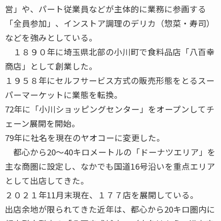
営」や、パート従業員などが主体的に業務に参画する
「全員参加」、インストア調理のデリカ（惣菜・寿司）
などを強みとしている。
１８９０年に埼玉県北部の小川町で食料品店「八百幸
商店」として創業した。
１９５８年にセルフサービス方式の販売形態をとるスー
パーマーケットに業態を転換。
72年に「小川ショッピングセンター」をオープンしてチ
ェーン展開を開始。
79年に社名を現在のヤオコーに変更した。
都心から20～40キロメートルの「ドーナツエリア」を
主な商圏に設定し、なかでも国道16号沿いを重点エリア
として出店してきた。
２０２１年11月末現在、１７７店を展開している。
出店余地が限られてきた近年は、都心から20キロ圏内に