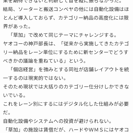
果を期待できないと判断して首を縦に振らなかった。
結局、ソーターと搬送コンベヤの他には自動化設備はほ
とんど導入しておらず、カテゴリー納品の高度化には限
界があった。
「草加」で改めて同じテーマにチャレンジする。
ヤオコーの神戸部長は、「従来から実施してきたカテゴ
リー納品をレーン単位にするために新センターでどうす
べきかの議論を重ねている」という。
「個店経営」を強みとする同社が店舗レイアウトを統
一するのは現実的ではない。
そのため現状では大括りのカテゴリー仕分けしかできな
いでいる。
これをレーン別にするにはデジタル化した仕組みが必要
だ。
自動化設備やシステムへの投資が避けられない。
「草加」の施設は賃借だが、ハードやＷＭＳにはヤオコ