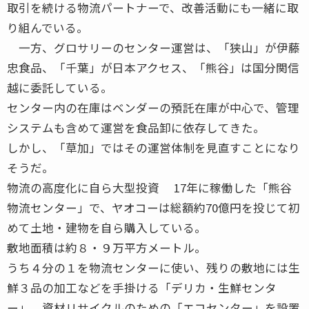
取引を続ける物流パートナーで、改善活動にも一緒に取
り組んでいる。
一方、グロサリーのセンター運営は、「狭山」が伊藤
忠食品、「千葉」が日本アクセス、「熊谷」は国分関信
越に委託している。
センター内の在庫はベンダーの預託在庫が中心で、管理
システムも含めて運営を食品卸に依存してきた。
しかし、「草加」ではその運営体制を見直すことになり
そうだ。
物流の高度化に自ら大型投資 17年に稼働した「熊谷
物流センター」で、ヤオコーは総額約70億円を投じて初
めて土地・建物を自ら購入している。
敷地面積は約８・９万平方メートル。
うち４分の１を物流センターに使い、残りの敷地には生
鮮３品の加工などを手掛ける「デリカ・生鮮センタ
ー」、資材リサイクルのための「エコセンター」を設置