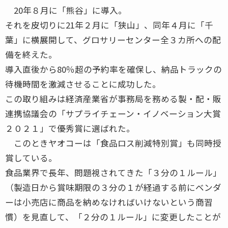
20年８月に「熊谷」に導入。
それを皮切りに21年２月に「狭山」、同年４月に「千
葉」に横展開して、グロサリーセンター全３カ所への配
備を終えた。
導入直後から80％超の予約率を確保し、納品トラックの
待機時間を激減させることに成功した。
この取り組みは経済産業省が事務局を務める製・配・販
連携協議会の「サプライチェーン・イノベーション大賞
２０２１」で優秀賞に選ばれた。
このときヤオコーは「食品ロス削減特別賞」も同時授
賞している。
食品業界で長年、問題視されてきた「３分の１ルール」
（製造日から賞味期限の３分の１が経過する前にベンダ
ーは小売店に商品を納めなければいけないという商習
慣）を見直して、「２分の１ルール」に変更したことが