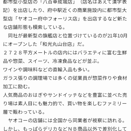
都市型小型店の「八百幸成城店」（店名はあえて漢字表
記）を出店したり、府中駅近くの商業施設内に都市型大
型店「ヤオコー府中フォーリス店」を出店するなど新た
な店舗形態も模索している。
同社が最新型の旗艦店と位置づけているのが21年10月
にオープンした「和光丸山台店」だ。
２７２８平方メートルの店内にはバラエティに富む生鮮
品や惣菜、スイーツ、冷凍食品などが並ぶ。
ワインや調味料などの直輸入品も多い。
ガラス張りの調理場では多くの従業員が惣菜作りや食材
加工に励む。
人気商品のおはぎやサンドイッチなどを豊富に並べた売
り場は素人目にも魅力的で、買い物を楽しむファミリー
層で賑わっている。
ヤオコーの店舗には全国から同業者が視察に訪れる。
しかし、もっぱらデリカなどＮＢ商品以外で差別化して