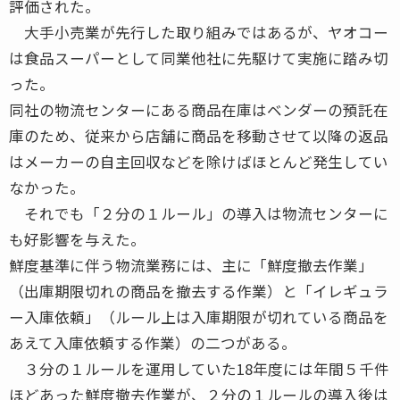
評価された。
大手小売業が先行した取り組みではあるが、ヤオコー
は食品スーパーとして同業他社に先駆けて実施に踏み切
った。
同社の物流センターにある商品在庫はベンダーの預託在
庫のため、従来から店舗に商品を移動させて以降の返品
はメーカーの自主回収などを除けばほとんど発生してい
なかった。
それでも「２分の１ルール」の導入は物流センターに
も好影響を与えた。
鮮度基準に伴う物流業務には、主に「鮮度撤去作業」
（出庫期限切れの商品を撤去する作業）と「イレギュラ
ー入庫依頼」（ルール上は入庫期限が切れている商品を
あえて入庫依頼する作業）の二つがある。
３分の１ルールを運用していた18年度には年間５千件
ほどあった鮮度撤去作業が、２分の１ルールの導入後は