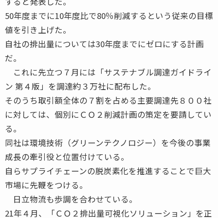
すると発表した。
50年度までに10年度比で80％削減するという従来の目標
値を引き上げた。
自社の排出量については30年度までにゼロにする計画
だ。
これに先立つ７月には「サステナブル調達ガイドライ
ン 第４版」を調達約３万社に配布した。
そのうち取引額全体の７割を占める主要調達先８００社
に対しては、個別にＣＯ２削減計画の策定を要請してい
る。
同社は環境技術（グリーンテクノロジー）を今後の事業
成長の牽引役と位置付けている。
自らサプライチェーンの脱炭素化を推進することで巨大
市場に先鞭をつける。
日立物流も歩調を合わせている。
21年４月、「ＣＯ２排出量可視化ソリューション」を正