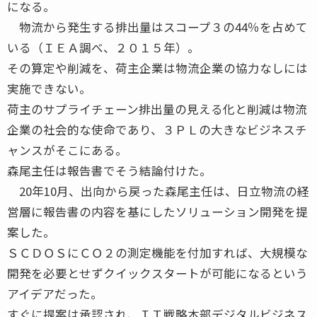
になる。
物流から発生する排出量はスコープ３の44％を占めて
いる（ＩＥＡ調べ、２０１５年）。
その算定や削減を、荷主企業は物流企業の協力なしには
実施できない。
荷主のサプライチェーン排出量の見える化と削減は物流
企業の社会的な使命であり、３ＰＬの大きなビジネスチ
ャンスがそこにある。
森尾主任は報告書でそう結論付けた。
20年10月、出向から戻った森尾主任は、日立物流の経
営層に報告書の内容を基にしたソリューション開発を提
案した。
ＳＣＤＯＳにＣＯ２の測定機能を付加すれば、大規模な
開発を必要とせずクイックスタートが可能になるという
アイデアだった。
すぐに提案は承認され、ＩＴ戦略本部デジタルビジネス