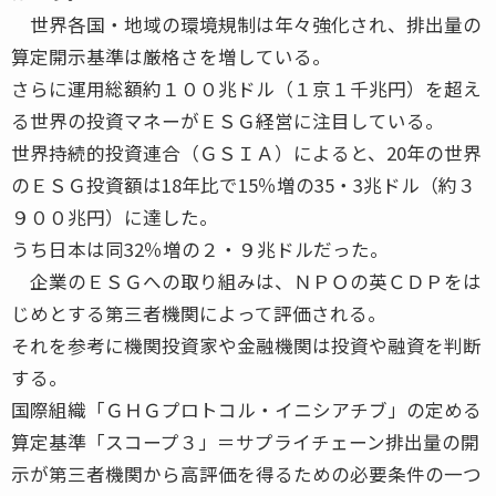
世界各国・地域の環境規制は年々強化され、排出量の
算定開示基準は厳格さを増している。
さらに運用総額約１００兆ドル（１京１千兆円）を超え
る世界の投資マネーがＥＳＧ経営に注目している。
世界持続的投資連合（ＧＳＩＡ）によると、20年の世界
のＥＳＧ投資額は18年比で15％増の35・3兆ドル（約３
９００兆円）に達した。
うち日本は同32％増の２・９兆ドルだった。
企業のＥＳＧへの取り組みは、ＮＰＯの英ＣＤＰをは
じめとする第三者機関によって評価される。
それを参考に機関投資家や金融機関は投資や融資を判断
する。
国際組織「ＧＨＧプロトコル・イニシアチブ」の定める
算定基準「スコープ３」＝サプライチェーン排出量の開
示が第三者機関から高評価を得るための必要条件の一つ