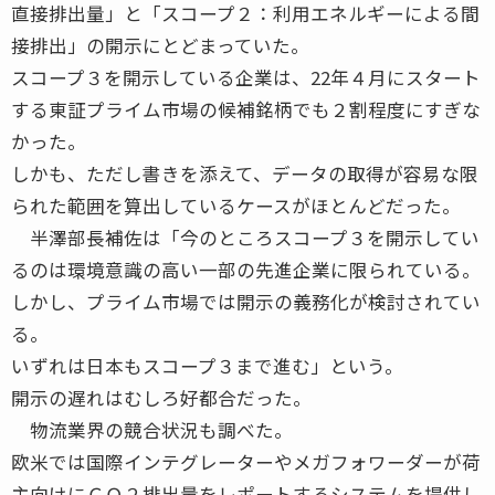
直接排出量」と「スコープ２：利用エネルギーによる間
接排出」の開示にとどまっていた。
スコープ３を開示している企業は、22年４月にスタート
する東証プライム市場の候補銘柄でも２割程度にすぎな
かった。
しかも、ただし書きを添えて、データの取得が容易な限
られた範囲を算出しているケースがほとんどだった。
半澤部長補佐は「今のところスコープ３を開示してい
るのは環境意識の高い一部の先進企業に限られている。
しかし、プライム市場では開示の義務化が検討されてい
る。
いずれは日本もスコープ３まで進む」という。
開示の遅れはむしろ好都合だった。
物流業界の競合状況も調べた。
欧米では国際インテグレーターやメガフォワーダーが荷
主向けにＣＯ２排出量をレポートするシステムを提供し