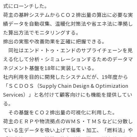
式にローンチした。
荷主の基幹システムからＣＯ２排出量の算出に必要な実
績データを自動収集、温暖化対策法や省エネ法に準拠し
た算出方法でモニタリングする。
排出の実態や改善効果を正確に把握できる。
同社はエンド・トゥ・エンドのサプライチェーンを見
える化して分析・シミュレーションするためのデータマ
ネジメント基盤を18年に実装している。
社内利用を目的に開発したシステムだが、19年度から
「ＳＣＤＯＳ（Supply Chain Design & Optimization
Services）」と名付けて顧客向けにも機能を提供してい
る。
その基盤をＣＯ２排出量の可視化に利用した。
荷主のＥＲＰや物流拠点のＷＭＳ・ＴＭＳなどに分散し
ている生データを吸い上げて編集・加工、「燃料法」や