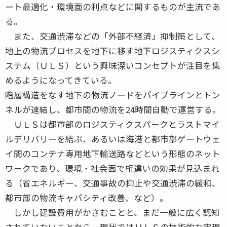
ート最適化・環境面の利点などに関するものが主流であ
る。
また、交通渋滞などの「外部不経済」抑制策として、
地上の物流プロセスを地下に移す地下ロジスティクスシ
ステム（ＵＬＳ）という興味深いコンセプトが注目を集
めるようになってきている。
階層構造をなす地下の物流ノードをパイプラインとトン
ネルが連結し、都市間の物流を24時間自動で運営する。
ＵＬＳは都市部のロジスティクスパークとラストマイ
ルデリバリーを結ぶ、あるいは海港と都市部ゲートウェ
イ間のコンテナ専用地下輸送路などという形態のネット
ワークであり、環境・社会面で桁違いの効果が見込まれ
る（省エネルギー、交通事故の抑止や交通渋滞の緩和、
都市部の物流キャパシティ改善、など）。
しかし建設費用がかさむことと、まだ一般に広く認知
されていないことから、現状ではＵＬＳの技術的な実現