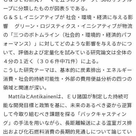
ープに分類したものが図表５である。
Ｇ＆ＳＬイニシアティブが 社会・環境・経済に与える影
響 グリーン・ロジスティクス・イニシアティブが物流
の「三つのボトムライン（社会的・環境的・経済的パフ
ォーマンス）」に対してどのような影響を与えるかにつ
いて、評価および定量化を試みている研究論文は全体の
４分の１近く（３０６件中71件）に上る。
こうした研究テーマは、基本的に炭素排出・エネルギー
消費・社会的持続可能性・外部の費用便益分析の四つの
領域と関連が深い。
MattilaとAntikainenは、ＥＵ諸国が制定した持続可
能な開発目標と政策を基に、未来のあるべき姿から逆算
して今取り組むべき課題を探る「バックキャスティン
グ」の手法を用いながら、長距離輸送による温室ガス排
出および化石燃料消費の長期的見通しについて論じてい