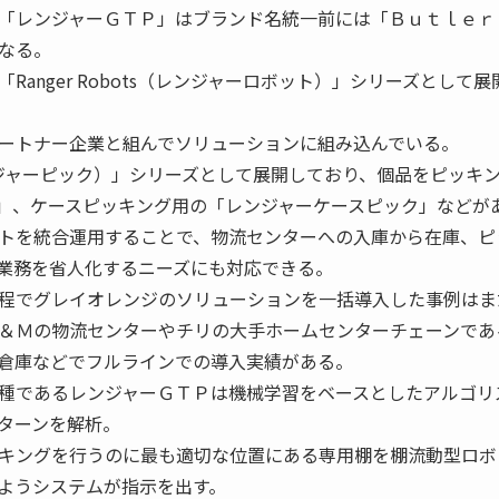
「レンジャーＧＴＰ」はブランド名統一前には「Ｂｕｔｌｅｒ
なる。
anger Robots（レンジャーロボット）」シリーズとして展
ートナー企業と組んでソリューションに組み込んでいる。
k（レンジャーピック）」シリーズとして展開しており、個品をピッキ
」、ケースピッキング用の「レンジャーケースピック」などが
トを統合運用することで、物流センターへの入庫から在庫、ピ
業務を省人化するニーズにも対応できる。
程でグレイオレンジのソリューションを一括導入した事例はま
＆Ｍの物流センターやチリの大手ホームセンターチェーンであ
倉庫などでフルラインでの導入実績がある。
種であるレンジャーＧＴＰは機械学習をベースとしたアルゴリ
ターンを解析。
キングを行うのに最も適切な位置にある専用棚を棚流動型ロボ
ようシステムが指示を出す。