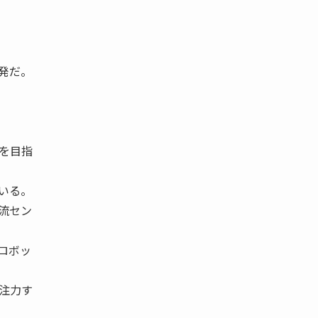
発だ。
を目指
いる。
流セン
ロボッ
注力す