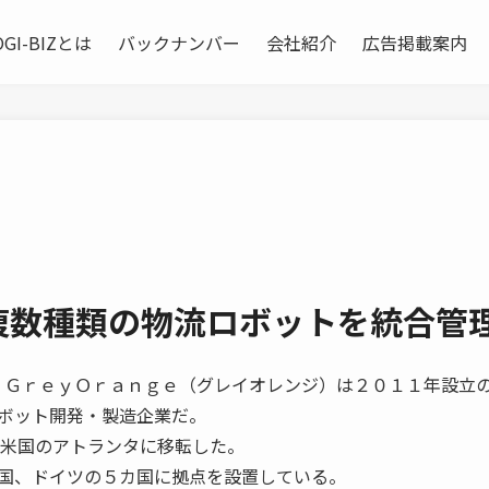
OGI-BIZとは
バックナンバー
会社紹介
広告掲載案内
ge 複数種類の物流ロボットを統合管
 ＧｒｅｙＯｒａｎｇｅ（グレイオレンジ）は２０１１年設立
ボット開発・製造企業だ。
を米国のアトランタに移転した。
国、ドイツの５カ国に拠点を設置している。