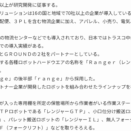
以上が研究開発に従事する。
ューションは16の国と地域で70社以上の企業が導入してい
配便、３ＰＬを含む物流企業に加え、アパレル、小売り、電気
の物流センターなどでも導入されており、日本ではトラスコ中
での導入実績がある。
とＧＲＯＵＮＤの２社をパートナーとしている。
する各種ロボットハードウエアの名称を「Ｒａｎｇｅｒ（レン
。
ｇｅ」の後半部「ｒａｎｇｅ」から採用した。
トナー企業が開発したロボットを組み合わせたラインナップを
が入った専用棚を所定の保管場所から作業者がいる作業ステー
ＴＰロボットである「レンジャーＧＴＰ」、小口仕分け搬送ロ
」、パレット搬送ロボットの「レンジャーＩＬ」、無人フォー
Ｆ（フォークリフト）」などを取りそろえる。