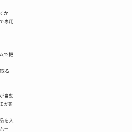
てか
で専用
ムで把
け取る
が自動
Ｉが割
品を入
ムー