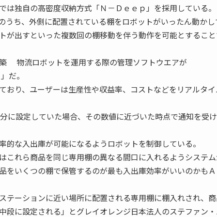
では独自の高密度収納方式「Ｎ－Ｄｅｅｐ」を採用している。
のうち、外側に配置されている棚をロボットがいったん動かし
トが出すといった複数回の棚移動を伴う動作を可能とすること
築 物流ロボットを運用する際の管理ソフトウエアが
）」だ。
ており、ユーザーは生産性や収益率、コストなどをリアルタイ
日分に設定していた場合、その数値に近づいた時点で通知を受
率的な入出庫が可能になるようロボットを制御している。
はこれら商品を同じ専用棚の異なる間口に入れるようシステム
品をいくつの棚で保管するのが最も入出庫効率がいいのかもＡ
ステーションに近い場所に配置される専用棚に棚入れされ、商
中段に設定される」とグレイオレンジ日本法人のステファン・