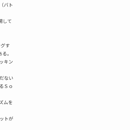
（バト
開して
ングす
ある。
ッキン
だない
るＳｏ
ズムを
ットが