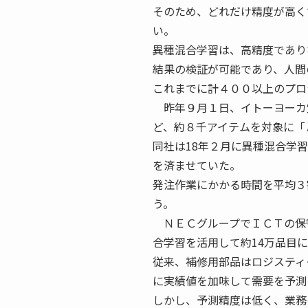
そのため、どれだけ精度が高く
い。
異種混合学習は、高精度であり
結果の検証が可能であり、人間
これまでに計４００以上のプロ
昨年９月１日、イトーヨーカ
ど、約８千アイテムを対象に「
同社は18年２月に異種混合学
を済ませていた。
発注作業にかかる時間を平均３
う。
ＮＥＣグループでＩＣＴの保
合学習を活用して約14万品目
従来、補修用部品はロジスティ
に実績値を加味して需要を予測
しかし、予測精度は低く、業務