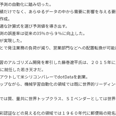
予測の自動化に踏み切った。
績だけでなく、あらゆるデータの中から需要に影響を与える要
作成。
適な計算式を選び予測値を導き出す。
測の誤差率は従来の35％から９％に向上した。
が実現した。
とで発注業務の負荷が減り、営業部門などへの配置転換が可能
習のアルゴリズム開発を牽引した藤巻遼平氏は、２０１５年に
員に就任した若き天才だ。
アウトして米シリコンバレーでdotDataを創業。
ップながら、機械学習自動化の領域では既に世界的リーディン
では質、量共に世界トップクラス、ＳＩベンダーとしては世界
彩認証などの見える化の領域では１９６０年代に郵便局の宛名