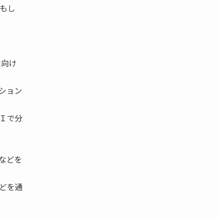
もし
に向け
ション
Ｉで分
などを
どを通