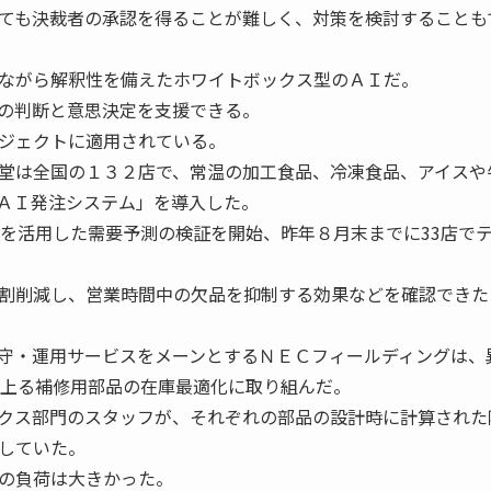
ても決裁者の承認を得ることが難しく、対策を検討することも
ながら解釈性を備えたホワイトボックス型のＡＩだ。
の判断と意思決定を支援できる。
ジェクトに適用されている。
堂は全国の１３２店で、常温の加工食品、冷凍食品、アイスや
ＡＩ発注システム」を導入した。
習を活用した需要予測の検証を開始、昨年８月末までに33店で
割削減し、営業時間中の欠品を抑制する効果などを確認できた
守・運用サービスをメーンとするＮＥＣフィールディングは、
に上る補修用部品の在庫最適化に取り組んだ。
クス部門のスタッフが、それぞれの部品の設計時に計算された
していた。
の負荷は大きかった。