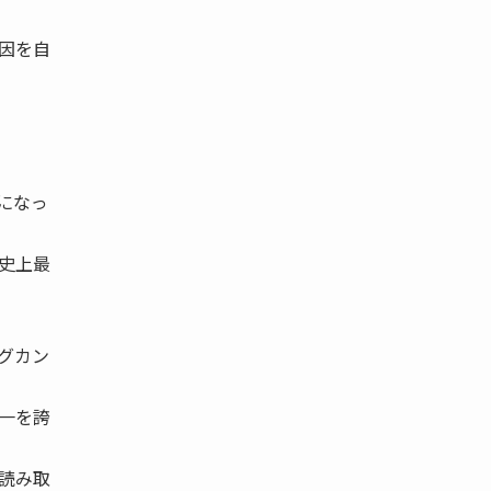
因を自
になっ
史上最
グカン
一を誇
読み取