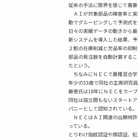
従来の手法に限界を感じて需要
ＡＩが対象部品の障害率と実
動でグルーピングして予測式を
日々の実績データの動きから最
新システムを導入した結果、予
２割の在庫削減と欠品率の抑制
部品の発注数を自動計算するこ
たという。
ちなみにＮＥＣで異種混合学
年少の33歳で同社の主席研究
藤巻氏は18年にＮＥＣをカーブ
同社は設立間もないスタートア
パニーとして認知されている。
ＮＥＣはＡＩ関連の出願特許
っている。
とりわけ指紋認証や顔認証、虹