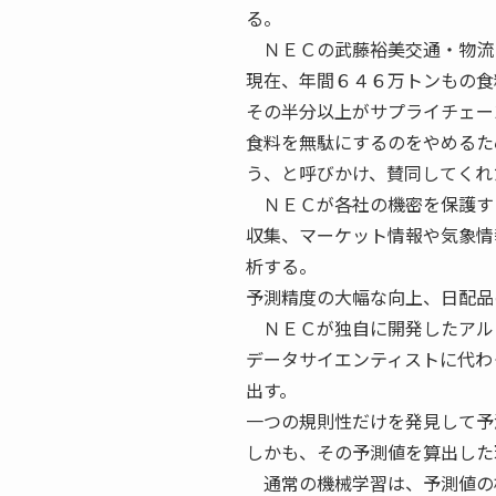
る。
ＮＥＣの武藤裕美交通・物流
現在、年間６４６万トンもの食
その半分以上がサプライチェー
食料を無駄にするのをやめるた
う、と呼びかけ、賛同してくれ
ＮＥＣが各社の機密を保護す
収集、マーケット情報や気象情
析する。
予測精度の大幅な向上、日配品
ＮＥＣが独自に開発したアル
データサイエンティストに代わ
出す。
一つの規則性だけを発見して予
しかも、その予測値を算出した
通常の機械学習は、予測値の根