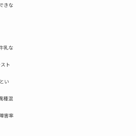
できな
牛乳な
テスト
とい
異種混
障害率