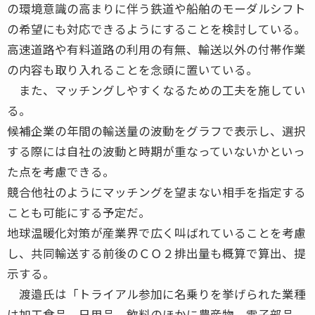
の環境意識の高まりに伴う鉄道や船舶のモーダルシフト
の希望にも対応できるようにすることを検討している。
高速道路や有料道路の利用の有無、輸送以外の付帯作業
の内容も取り入れることを念頭に置いている。
また、マッチングしやすくなるための工夫を施してい
る。
候補企業の年間の輸送量の波動をグラフで表示し、選択
する際には自社の波動と時期が重なっていないかといっ
た点を考慮できる。
競合他社のようにマッチングを望まない相手を指定する
ことも可能にする予定だ。
地球温暖化対策が産業界で広く叫ばれていることを考慮
し、共同輸送する前後のＣＯ２排出量も概算で算出、提
示する。
渡邉氏は「トライアル参加に名乗りを挙げられた業種
は加工食品、日用品、飲料のほかに農産物、電子部品、