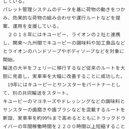
している。
パレット管理システムのデータを基に荷物の動きをつか
み、効果的な荷物の組み合わせや運行ルートなどを提
案、運用を支援している。
２０１８年にはキユーピー、ライオンの２社と連携
し、関東～九州間でキユーピーの調味料や加工食品など
とライオンのハンドソープやボディソープなどを対象に
開始。
輸送の大半をフェリーに移行するなど従来のルートを大
胆に見直し、実車率を大幅に改善することに成功した。
19年にはキユーピーとサンスターをパートナーとし
て、別の共同輸送をスタート。
キユーピーのマヨネーズやドレッシングなどの調味料と
サンスターの歯磨きや歯ブラシなどを混載するルートを
新設、実車率を約99％まで高めるとともにトラックドラ
イバーの年間稼働時間を２２００時間以上短縮すること