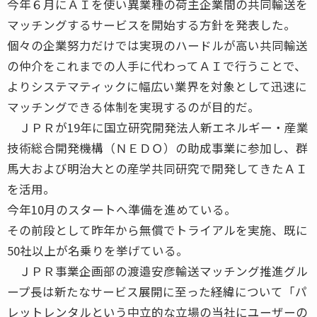
今年６月にＡＩを使い異業種の荷主企業間の共同輸送を
マッチングするサービスを開始する方針を発表した。
個々の企業努力だけでは実現のハードルが高い共同輸送
の仲介をこれまでの人手に代わってＡＩで行うことで、
よりシステマティックに幅広い業界を対象として迅速に
マッチングできる体制を実現するのが目的だ。
ＪＰＲが19年に国立研究開発法人新エネルギー・産業
技術総合開発機構（ＮＥＤＯ）の助成事業に参加し、群
馬大および明治大との産学共同研究で開発してきたＡＩ
を活用。
今年10月のスタートへ準備を進めている。
その前段として昨年から無償でトライアルを実施、既に
50社以上が名乗りを挙げている。
ＪＰＲ事業企画部の渡邉安彦輸送マッチング推進グル
ープ長は新たなサービス展開に至った経緯について「パ
レットレンタルという中立的な立場の当社にユーザーの