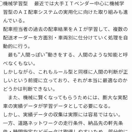
⃝機械学習型 最近では大手ＩＴベンダー中心に機械学
習型のＡＩ配車システムの実用化に向けた取り組みも進
んでいる。
配車担当者の過去の配車結果をＡＩが学習して、複数の
配送オーダーを方面別・車両別に仕分けていく処理を自
動的に行う。
最も“人間っぽい”動きをする、人間のような知能と呼
べなくもない。
しかしながら、これもルール型と同様に人間の判断が正
しいという前提に立っており、それが本当に最適なのか
どうかは判断できない。
また、機械に賢くなってもらうためには、膨大な実配
車の実績データが学習データとして必要になる。
しかし、実績データの収集は実際には容易ではない。
一方、道路ネットワークの走行条件、納品先の軒先条
件・時間指定などデータは取得しやすいため、部分的に