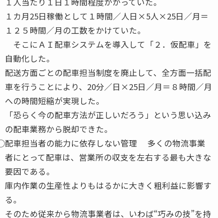
１人当たり１日１時間程度かかっていた。
１カ月25日稼働として１時間／人日×5人×25日／月＝
１２５時間／月の工数をかけていた。
そこにＡＩ配車システムを導入して「２．仮配車」を
自動化した。
配送方面ごとの配車担当制度を廃止して、全方面一括配
車を行うことにより、20分／日×25日／月＝８時間／月
への時間短縮が実現した。
「恐らく今の配車方法が正しいだろう」という思い込み
の配車業務から脱却できた。
⃝配車担当者の能力に依存しない管理 多くの物流事業
者にとって配車は、営業所の収支を左右する最も大きな
要因である。
庫内作業の生産性よりもはるかに大きく粗利益に影響す
る。
そのため従来から物流事業者は、いわば“巧みの技”を持