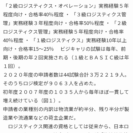
「２級ロジスティクス・オペレーション」実務経験５年
程度向け・合格率40％程度 ・ 「３級ロジスティクス管
理」実務経験３年程度向け・合格率50％程度 ・ 「２級
ロジスティクス管理」実務経験５年程度向け・合格率
40％程度 ・ 「１級ロジスティクス」実務経験10年以上
向け・合格率15〜25％ ビジキャリの試験は毎年、前
期・後期の年２回実施される（１級とＢＡＳＩＣ級は年
１回）。
２０２０年度の申請者数は44試験合計３万２２１９人。
そのうちロジ検定が９０６３人を占めた。
初年度２００７年度の１０３５人から毎年ほぼ一貫して
増え続けている（図１）。
申請者の業種別の内訳は物流業が約半分、残り半分が製
造業や流通業などの荷主企業だ。
ロジスティクス関連の資格としては従来から、日本ロ