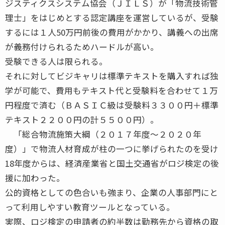
ジスティクスシステム協会（ＪＩＬＳ）が「物流技術管
理士」をはじめとする認定講座を運営しているが、受験
するには１人50万円前後の費用がかかり、講義への出席
が義務付けられるためハードルが高い。
受験できる人は限られる。
それに対してビジキャリは標準テキストを購入すれば独
学が可能で、費用もテキスト代と受験料を合わせて１万
円程度で済む（ＢＡＳＩＣ級は受験料３３００円＋標準
テキスト２２００円の計５５００円）。
「総合物流施策大綱（２０１７年度〜２０２０年
度）」で物流人材育成が柱の一つに挙げられたのを受け
18年度からは、経済産業省と国土交通省がロジ検定の後
援に加わった。
公的資格としての色合いも強まり、企業の人事部門にと
って利用しやすい教育ツールとなっている。
実際、ロジ検定の申請者の約半数は勤務先から資格の取