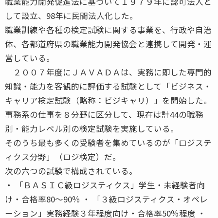
職業能力開発促進法に基づいて１９７９年に認可法人と
して設立、98年に民間法人化した。
職業訓練や各種の検定試験に関する事業を、行政や自治
体、各都道府県の職業能力開発協会と連携して開発・運
営している。
２００７年度にＪＡＶＡＤＡは、実務に即した専門的
知識・能力を客観的に評価する試験として「ビジネス・
キャリア検定試験（略称：ビジキャリ）」を開始した。
事務系の仕事を８分野に区分して、現在は計44の職務
別・能力レベル別の検定試験を実施している。
そのうち最も多くの受験者を集めているのが「ロジステ
ィクス分野」（ロジ検定）だ。
次の六つの試験で構成されている。
・ 「ＢＡＳＩＣ級ロジスティクス」学生・未経験者向
け・合格率80〜90％ ・ 「３級ロジスティクス・オペレ
ーション」実務経験３年程度向け・合格率50％程度 ・