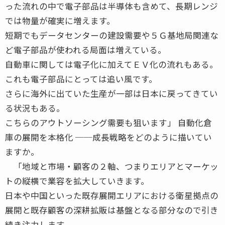
った流れの中で電子部品は半導体も含めて、長期レンジ
では物量が確実に増えます。
短期でもデータセンターの建設需要や５Ｇ基地局関連な
ど電子部品が使われる局面は増えている。
自動車に関しては電子化に加えてＥＶ化の流れもある。
これも電子部品にとっては追い風です。
さらに海外に出ていた生産が一部は日本に戻ってきてい
る状況もある。
こちらのアウトソーシング需要も狙います」 自動化倉
庫の展開を本格化 ──成長戦略をどのように描いてい
ますか。
「地域と市場・顧客の２軸、つまりエリアとマーケッ
トの縦横で業容を拡大していきます。
日本や中国といった既存展開エリアにおける衛星拠点の
展開と既存顧客の深耕拡販は基盤となる部分なので引き
続き注力します。