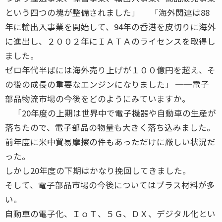
という四つの塊が整備されました」 「海外関連は88
年に輸出入事業を開始して、94年の香港を皮切りに海外
に進出し、２００２年にＩＡＴＡのライセンスを取得し
ました。
ゼロ年代半ばには海外売り上げが１００億円を超え、そ
の後の成長の重要なエンジンになりました」 ──電子
部品物流市場の今後をどのようにみていますか。
「20年度の上期は世界中で電子機器や自動車の生産が
落ちたので、電子部品の物量も大きく落ち込みました。
前年度に米中貿易摩擦の件もあっただけに厳しい状況だ
った。
しかし20年度の下期はかなり挽回してきました。
そして、電子部品市場の今後についてはプラス材料が多
い。
自動車の電子化、ＩｏＴ、５Ｇ、ＤＸ、デジタル化とい