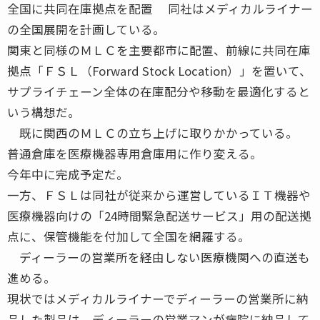
全国に共同在庫拠点を配置 同社はメディカルライナー
の全国展開を計画している。
関東と同様のＭＬＣを主要都市に配置、前線に共同在庫
拠点「ＦＳＬ（Forward Stock Location）」を置いて、
サプライチェーン全体の在庫配分や移動を最適化すると
いう構想だ。
既に関西のＭＬＣの立ち上げに取りかかっている。
普通倉庫を医療機器専用倉庫用に作り変える。
今年中に完成予定だ。
一方、ＦＳＬは同社が従来から運営しているＩＴ機器や
医療機器向けの「24時間緊急配送サービス」用の配送拠
点に、保管機能を付加して全国を網羅する。
ディーラーの営業所を経由しない医療機関への直送も
進める。
現状ではメディカルライナーでディーラーの営業所に納
品した製品は、ディーラーの営業マンが病院に納品して