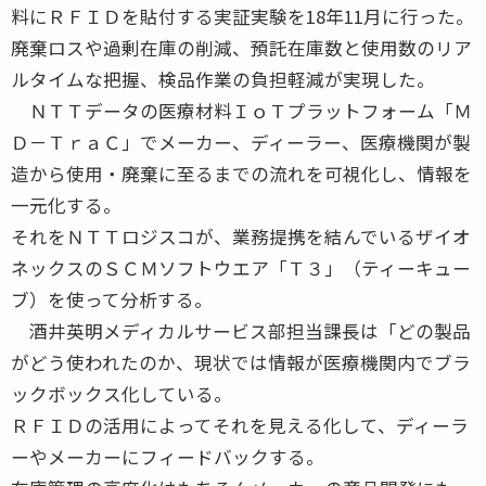
料にＲＦＩＤを貼付する実証実験を18年11月に行った。
廃棄ロスや過剰在庫の削減、預託在庫数と使用数のリア
ルタイムな把握、検品作業の負担軽減が実現した。
ＮＴＴデータの医療材料ＩｏＴプラットフォーム「Ｍ
Ｄ－ＴｒａＣ」でメーカー、ディーラー、医療機関が製
造から使用・廃棄に至るまでの流れを可視化し、情報を
一元化する。
それをＮＴＴロジスコが、業務提携を結んでいるザイオ
ネックスのＳＣＭソフトウエア「Ｔ３」（ティーキュー
ブ）を使って分析する。
酒井英明メディカルサービス部担当課長は「どの製品
がどう使われたのか、現状では情報が医療機関内でブラ
ックボックス化している。
ＲＦＩＤの活用によってそれを見える化して、ディーラ
ーやメーカーにフィードバックする。