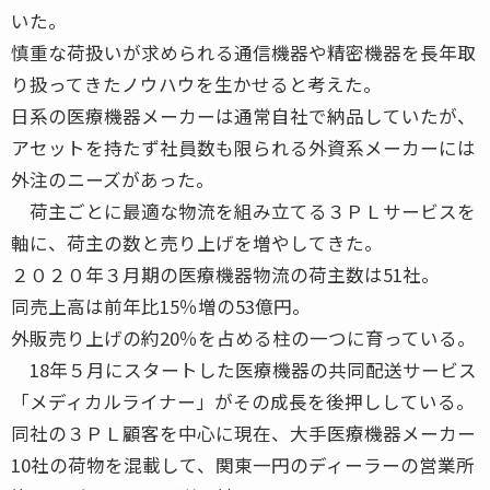
いた。
慎重な荷扱いが求められる通信機器や精密機器を長年取
り扱ってきたノウハウを生かせると考えた。
日系の医療機器メーカーは通常自社で納品していたが、
アセットを持たず社員数も限られる外資系メーカーには
外注のニーズがあった。
荷主ごとに最適な物流を組み立てる３ＰＬサービスを
軸に、荷主の数と売り上げを増やしてきた。
２０２０年３月期の医療機器物流の荷主数は51社。
同売上高は前年比15％増の53億円。
外販売り上げの約20％を占める柱の一つに育っている。
18年５月にスタートした医療機器の共同配送サービス
「メディカルライナー」がその成長を後押ししている。
同社の３ＰＬ顧客を中心に現在、大手医療機器メーカー
10社の荷物を混載して、関東一円のディーラーの営業所