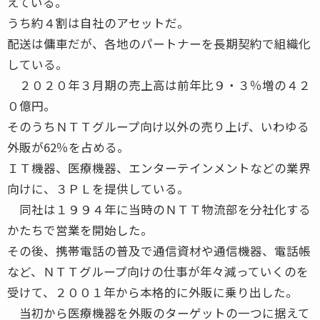
えている。
うち約４割は自社のアセットだ。
配送は傭車だが、各地のパートナーを長期契約で組織化
している。
２０２０年３月期の売上高は前年比９・３％増の４２
０億円。
そのうちＮＴＴグループ向け以外の売り上げ、いわゆる
外販が62％を占める。
ＩＴ機器、医療機器、エンターテインメントなどの業界
向けに、３ＰＬを提供している。
同社は１９９４年に当時のＮＴＴ物流部を分社化する
かたちで営業を開始した。
その後、携帯電話の普及で通信資材や通信機器、電話帳
など、ＮＴＴグループ向けの仕事が年々減っていくのを
受けて、２００１年から本格的に外販に乗り出した。
当初から医療機器を外販のターゲットの一つに据えて