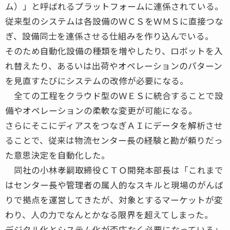
ム）」と呼ばれるプラットフォームに連係されている。
従来型のシステムは各設備のＷＣＳをＷＭＳに直接つな
ぎ、設備同士を連係させる仕組みを作り込んでいる。
そのため自動化設備の種類を増やしたり、ロボットを入
れ替えたり、あるいは出荷やオペレーションのパターン
を見直すたびにシステムの改修が必要になる。
全ての工程をクラウド型のＷＥＳに統合することで設
備やオペレーションの柔軟な変更が可能になる。
さらにそこにディアスをつなぎＡＩにデータを解析させ
ることで、従来は物流センター長の経験と勘が頼りだっ
た意思決定を自動化した。
同社の小林孝嗣取締役ＣＴＯ開発本部長は「これまで
はセンター長や管理者の属人的なスキルと現場のがんば
りで拠点を運営してきたが、対象とするマーケットが変
わり、人の力でなんとかなる限界を超えてしまった。
デジタル化とシステム化が否応なく必要になっている」