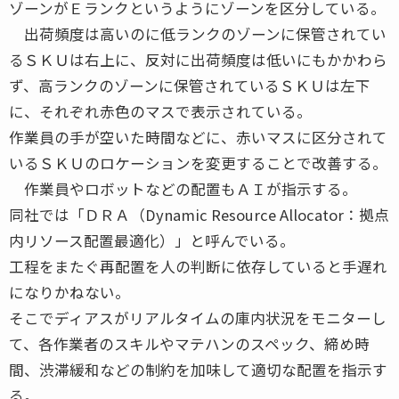
ゾーンがＥランクというようにゾーンを区分している。
出荷頻度は高いのに低ランクのゾーンに保管されてい
るＳＫＵは右上に、反対に出荷頻度は低いにもかかわら
ず、高ランクのゾーンに保管されているＳＫＵは左下
に、それぞれ赤色のマスで表示されている。
作業員の手が空いた時間などに、赤いマスに区分されて
いるＳＫＵのロケーションを変更することで改善する。
作業員やロボットなどの配置もＡＩが指示する。
同社では「ＤＲＡ（Dynamic Resource Allocator：拠点
内リソース配置最適化）」と呼んでいる。
工程をまたぐ再配置を人の判断に依存していると手遅れ
になりかねない。
そこでディアスがリアルタイムの庫内状況をモニターし
て、各作業者のスキルやマテハンのスペック、締め時
間、渋滞緩和などの制約を加味して適切な配置を指示す
る。