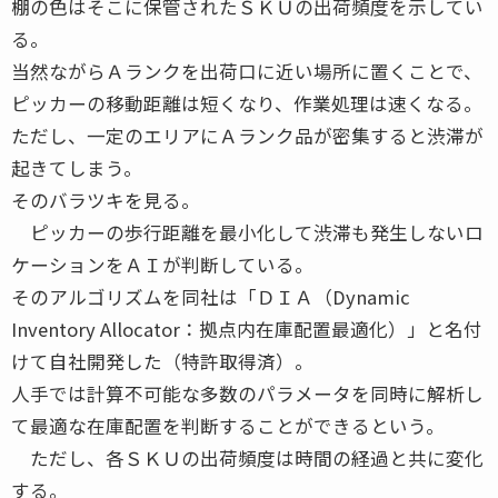
棚の色はそこに保管されたＳＫＵの出荷頻度を示してい
る。
当然ながらＡランクを出荷口に近い場所に置くことで、
ピッカーの移動距離は短くなり、作業処理は速くなる。
ただし、一定のエリアにＡランク品が密集すると渋滞が
起きてしまう。
そのバラツキを見る。
ピッカーの歩行距離を最小化して渋滞も発生しないロ
ケーションをＡＩが判断している。
そのアルゴリズムを同社は「ＤＩＡ（Dynamic
Inventory Allocator：拠点内在庫配置最適化）」と名付
けて自社開発した（特許取得済）。
人手では計算不可能な多数のパラメータを同時に解析し
て最適な在庫配置を判断することができるという。
ただし、各ＳＫＵの出荷頻度は時間の経過と共に変化
する。