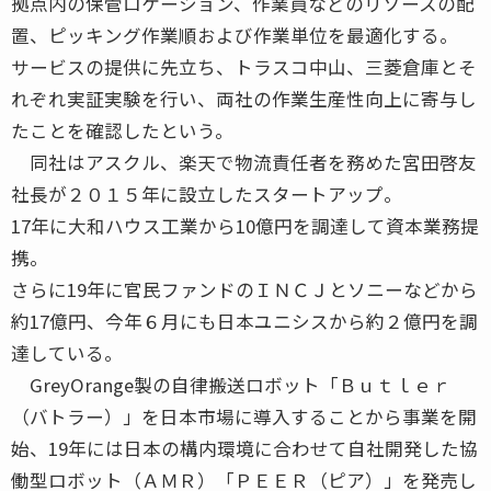
拠点内の保管ロケーション、作業員などのリソースの配
置、ピッキング作業順および作業単位を最適化する。
サービスの提供に先立ち、トラスコ中山、三菱倉庫とそ
れぞれ実証実験を行い、両社の作業生産性向上に寄与し
たことを確認したという。
同社はアスクル、楽天で物流責任者を務めた宮田啓友
社長が２０１５年に設立したスタートアップ。
17年に大和ハウス工業から10億円を調達して資本業務提
携。
さらに19年に官民ファンドのＩＮＣＪとソニーなどから
約17億円、今年６月にも日本ユニシスから約２億円を調
達している。
GreyOrange製の自律搬送ロボット「Ｂｕｔｌｅｒ
（バトラー）」を日本市場に導入することから事業を開
始、19年には日本の構内環境に合わせて自社開発した協
働型ロボット（ＡＭＲ）「ＰＥＥＲ（ピア）」を発売し