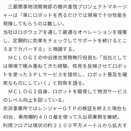
三菱商事物流開発部の櫻井進悟プロジェクトマネージ
ャーは「単にロボットを売るだけでは現場で十分性能を
発揮してもらうのは難しい。
当社はロボウェアを通して最適なオペレーションを提案
し、定期的に効果をチェックしてサポートを続けるとこ
ろまでカバーする」と強調する。
ＭＣＬＯＧＩの中谷徳志常務執行役員も「当社として
は現場で積み重ねてきた経験、知見を反映させてロボッ
トを使った３ＰＬサービスを提供し、ロボット普及を確
実なものにしていく」と抱負を語る。
ＭＣＬＯＧＩ自身、ロボットを駆使して物流サービス
のレベル向上を図っている。
京浜事業所ではレンジャーＧＴＰの検証を終えた現在も
45台、専用棚約４００基を使って入出荷業務を継続。
利用フロアは現状の約２１００平方メートルから拡大す