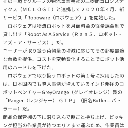
その一環でグループの物流事業会社の三菱商事ロジステ
ィクス（ＭＣＬＯＧＩ）と連携して２０２０年４月、新
サービス「Roboware（ロボウェア）」を開始した。
ロボウェアは物流ロボットを月額料金の従量課金制で
貸し出す「Robot As A Service（ＲａａＳ、ロボット・
アズ・ア・サービス）」だ。
ユーザーが取り扱う荷物量の増減に応じてその都度最適
な台数を提供、コストを変動費化することでロボット活
用のハードルを下げた。
ロボウェアで取り扱うロボットの第１号に採用したの
は、日本国内でも導入事例が増えているインド発祥のロ
ボットベンチャーGreyOrange（グレイオレンジ）製の
「Ranger（レンジャー） ＧＴＰ」（旧名Butler＝バト
ラー＝）だ。
商品の保管棚の下に潜り込んで棚ごと持ち上げ、ピッキ
ング担当の作業員が待つエリアまで運ぶため、作業員は