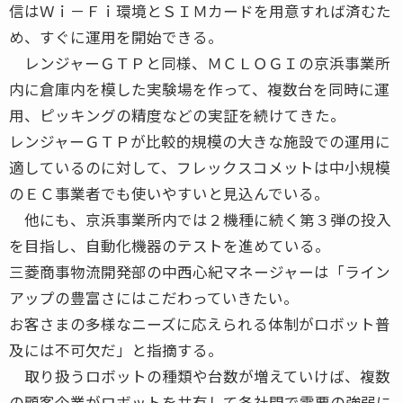
信はＷｉ－Ｆｉ環境とＳＩＭカードを用意すれば済むた
め、すぐに運用を開始できる。
レンジャーＧＴＰと同様、ＭＣＬＯＧＩの京浜事業所
内に倉庫内を模した実験場を作って、複数台を同時に運
用、ピッキングの精度などの実証を続けてきた。
レンジャーＧＴＰが比較的規模の大きな施設での運用に
適しているのに対して、フレックスコメットは中小規模
のＥＣ事業者でも使いやすいと見込んでいる。
他にも、京浜事業所内では２機種に続く第３弾の投入
を目指し、自動化機器のテストを進めている。
三菱商事物流開発部の中西心紀マネージャーは「ライン
アップの豊富さにはこだわっていきたい。
お客さまの多様なニーズに応えられる体制がロボット普
及には不可欠だ」と指摘する。
取り扱うロボットの種類や台数が増えていけば、複数
の顧客企業がロボットを共有して各社間で需要の強弱に