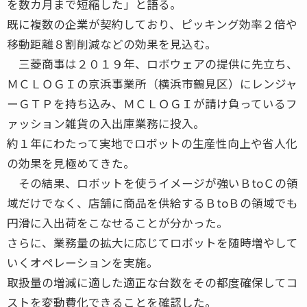
を数カ月まで短縮した」と語る。
既に複数の企業が契約しており、ピッキング効率２倍や
移動距離８割削減などの効果を見込む。
三菱商事は２０１９年、ロボウェアの提供に先立ち、
ＭＣＬＯＧＩの京浜事業所（横浜市鶴見区）にレンジャ
ーＧＴＰを持ち込み、ＭＣＬＯＧＩが請け負っているフ
ァッション雑貨の入出庫業務に投入。
約１年にわたって実地でロボットの生産性向上や省人化
の効果を見極めてきた。
その結果、ロボットを使うイメージが強いＢtoＣの領
域だけでなく、店舗に商品を供給するＢtoＢの領域でも
円滑に入出荷をこなせることが分かった。
さらに、業務量の拡大に応じてロボットを随時増やして
いくオペレーションを実施。
取扱量の増減に適した適正な台数をその都度確保してコ
ストを変動費化できることを確認した。