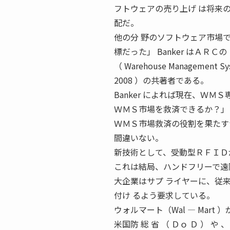
フトウェアの売り上げ は将来
配だ。
他の分 野のソフトウェア市場
標だった」 Banker はＡＲＣの「
（ Warehouse Management Syst
2008 ）の共著者である。
Banker によれば現在、Ｗ
ＷＭＳ市場を救済できるか？」
ＷＭＳ市場救済の役割を果たす
間違いない。
新技術として、受動型ＲＦＩＤ
これは結局、ハンドフリーで遠
大企業はサプ ライヤーに、従
付け るよう要求している。
ウォルマート（Wal ― Mart
米国防 総 省 （ Ｄｏ Ｄ ） や 、 