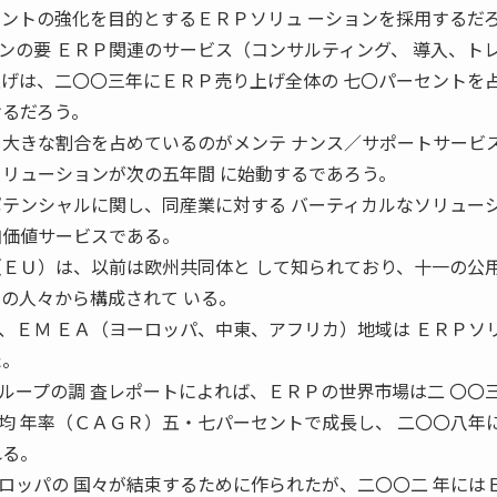
メントの強化を目的とするＥＲＰソリュ ーションを採用するだ
ンの要 ＥＲＰ関連のサービス（コンサルティング、 導入、ト
上げは、二〇〇三年にＥＲＰ売り上げ全体の 七〇パーセントを
けるだろう。
、大きな割合を占めているのがメンテ ナンス／サポートサービ
ソリューションが次の五年間 に始動するであろう。
ポテンシャルに関し、同産業に対する バーティカルなソリュー
加価値サービスである。
（ＥＵ）は、以前は欧州共同体と して知られており、十一の公
万の人々から構成されて いる。
、ＥＭ ＥＡ（ヨーロッパ、中東、アフリカ）地域は ＥＲＰソ
た。
ループの調 査レポートによれば、ＥＲＰの世界市場は二 〇〇
均 年率（ＣＡＧＲ）五・七パーセントで成長し、 二〇〇八年
れる。
ロッパの 国々が結束するために作られたが、二〇〇二 年には