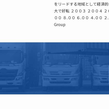
をリードする地域として経済的
大で好転 ２００３ ２００４ ２０
００ ８.００ ６.００ ４.００ ２.０
Group