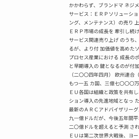
かかわらず、ブランドマ ネジ
サービス：ＥＲＰソリューショ
ング、メンテナンス）の売り 
ＥＲＰ市場の成長を 牽引し続
サービス関連売り上げ のうち
るが、より付 加価値を高めた
プロセス産業における 成長の
と早期導入の 鍵となるのが付
（二〇〇四年四月） 欧州連合
もつ一五 カ国、三億七〇〇〇
ＥＵ各国は組織と政策を共有し
ション導入の先進地域となっ 
最新のＡＲＣアドバイザリーグ
九一億ドルだが、今後五年間平
二〇億ドルを超えると予測 さ
ＥＵは第二次世界大戦後、ヨー