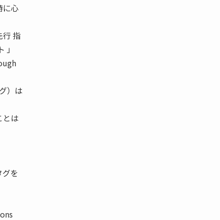
特に心
行 指
ト 」
rough
タグ）は
ことは
タグを
ons