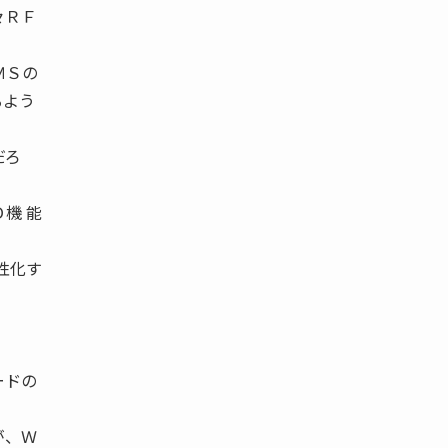
々ＲＦ
ＭＳの
るよう
だろ
機 能
性化す
ードの
が、Ｗ