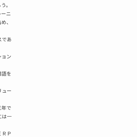
ろう。
レーニ
占め、
スであ
ション
用語を
リュー
三年で
には一
ＥＲＰ