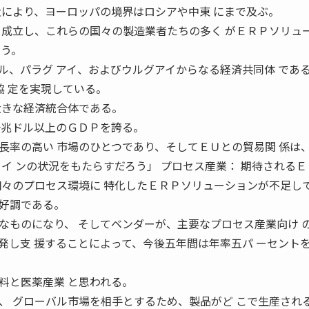
大により、ヨーロッパの境界はロシアや中東 にまで及ぶ。
 成立し、これらの国々の製造業者たちの多く がＥＲＰソリュ
ろう。
ル、パラグ アイ、およびウルグアイからなる経済共同体 であ
易協 定を実現している。
大きな経済統合体である。
一兆ドル以上のＧＤＰを誇る。
長率の高い 市場のひとつであり、そしてＥＵとの貿易関 係は
イ ンの状況をもたらすだろう」 プロセス産業： 期待される
個々のプロセス環境に 特化したＥＲＰソリューションが不足して
好調である。
なものになり、 そしてベンダーが、主要なプロセス産業向け 
発し支 援することによって、今後五年間は年率五パ ーセント
料と医薬産業 と思われる。
、 グローバル市場を相手とするため、製品がど こで生産され