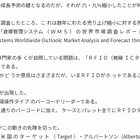
の成長予測の鍵となるのだが、それが 六・九％縮小したことが
で調査したところ、こ れは数年にわたる売り上げ縮小に対する先
倉庫管理システム （ Ｗ Ｍ Ｓ ） の 世 界 市 場 調 査 レ ポ ー 
ems Worldwide Outlook: Market Analysis and Forecast th
ＭＳ専門家の多 くが自問している問題は、「ＲＦＩＤ（無線 ＩＣ
 である。
かど うか意見はさまざまだが、いまＲＦＩＤがホ ットである
が出現した。
隔操作タイプ のバーコードリーダーである。
来通りのバーコードに加え、 ケースとパレット全てにＲＦＩＤ
 ）がこの動きの先陣を切った。
米 国 の タ ー ゲ ッ ト （ Target ）・アルバートソン（Alberts