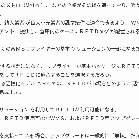
イツのメトロ（Metro ）、 などの企業がその後を追っており、近
。
、納入業者 が巨大小売業者の課す条件に適合できるよう、 Ｗ
アン トに提供し、倉庫内のケースにＲＦＩＤタグ が配置され
多くのＷＭＳサプライヤーの基本 ソリューションの一部になる
合する状況にはなく、 サプライヤーが基本パッケージにＲＦＩＤ
をしてＲＦ ＩＤに適合することを選択するだろう。
よる活性化モデル ＡＲＣでは、ＲＦＩＤが市場をどのように 活
完成 した。
リューション を利用してＲＦＩＤが利用可能になる。
、ＲＦＩＤ使 用可能なＷＭＳ、およびＲＦＩＤ用アッ プグレ
を支払っている 場合、アップグレードは一般的に「無料」 だ