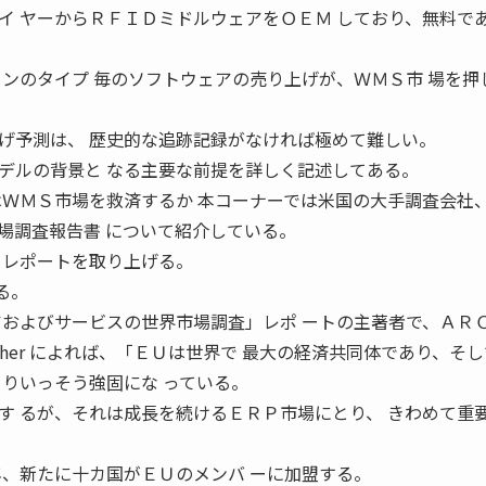
イ ヤーからＲＦＩＤミドルウェアをＯＥＭ しており、無料で
ョンのタイプ 毎のソフトウェアの売り上げが、ＷＭＳ市 場を押
げ予測は、 歴史的な追跡記録がなければ極めて難しい。
デルの背景と なる主要な前提を詳しく記述してある。
はＷＭＳ市場を救済するか 本コーナーでは米国の大手調査会社
場調査報告書 について紹介している。
るレポートを取り上げる。
いる。
アおよびサービスの世界市場調査」レポ ートの主著者で、ＡＲ
louther によれば、「ＥＵは世界で 最大の経済共同体であり、そ
よりいっそう強固にな っている。
す るが、それは成長を続けるＥＲＰ市場にとり、 きわめて重
年、新たに十カ国がＥＵのメンバ ーに加盟する。