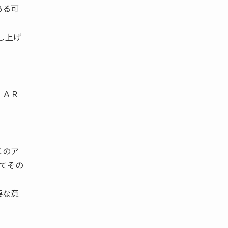
ある可
し上げ
、ＡＲ
Ｃのア
してその
要な意