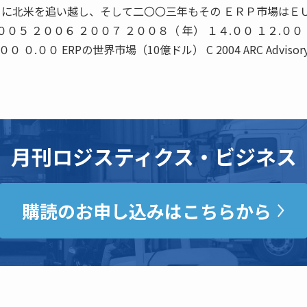
 に北米を追い越し、そして二〇〇三年もその ＥＲＰ市場はＥ
０５ ２００６ ２００７ ２００８（ 年） １４.００ １２.００ 
０ ０.００ ERPの世界市場（10億ドル） C 2004 ARC Advisor
月刊ロジスティクス・ビジネス
購読のお申し込みはこちらから