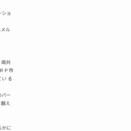
ーショ
るメル
、両共
ＥＲＰ市
い る
のバー
を越え
るかに