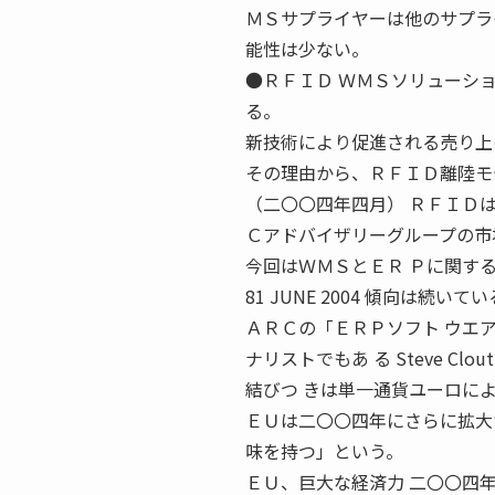
ＭＳサプライヤーは他のサプラ
能性は少ない。
●ＲＦＩＤ ＷＭＳソリューシ
る。
新技術により促進される売り上
その理由から、ＲＦＩＤ離陸モ
（二〇〇四年四月） ＲＦＩＤ
Ｃアドバイザリーグループの市
今回はＷＭＳとＥＲ Ｐに関す
81 JUNE 2004 傾向は続いて
ＡＲＣの「ＥＲＰソフト ウエ
ナリストでもあ る Steve C
結びつ きは単一通貨ユーロに
ＥＵは二〇〇四年にさらに拡大
味を持つ」という。
ＥＵ、巨大な経済力 二〇〇四