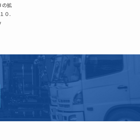
Ｕの拡
１０.
y