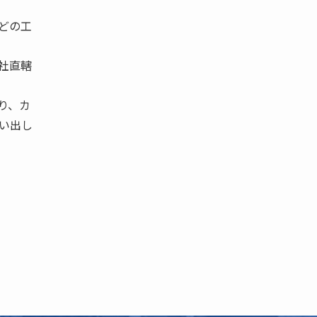
どの工
社直轄
り、カ
い出し