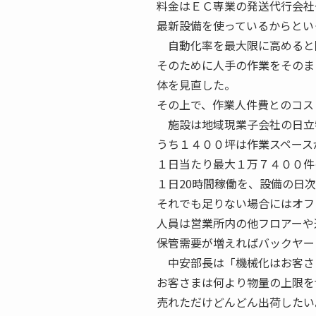
料金はＥＣ専業の発送代行会社
最新設備を使っているからとい
自動化率を最大限に高めると
そのために人手の作業をそのま
体を見直した。
その上で、作業人件費とのコス
施設は地域現業子会社の日立
うち１４００坪は作業スペース
１日当たり最大１万７４００件
１日20時間稼働を、設備の日
それでも足りない場合にはオフ
人員は営業所内の他フロアーや
保管需要が増えればバックヤー
中安部長は「機械化はお客さ
お客さまは何より物量の上限を
売れただけどんどん出荷したい