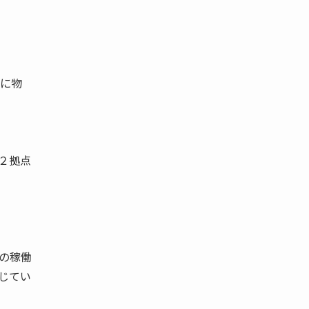
本に物
２拠点
の稼働
じてい