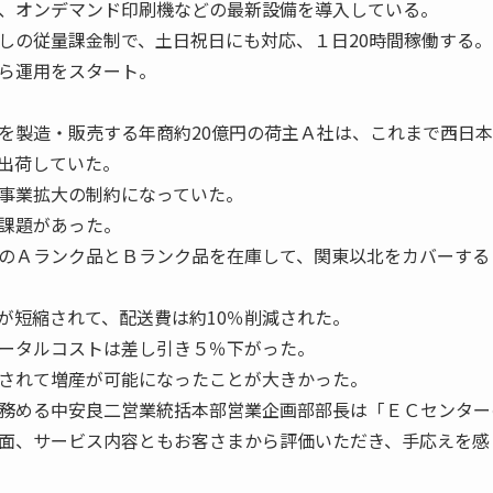
、オンデマンド印刷機などの最新設備を導入している。
しの従量課金制で、土日祝日にも対応、１日20時間稼働する。
ら運用をスタート。
を製造・販売する年商約20億円の荷主Ａ社は、これまで西日
出荷していた。
事業拡大の制約になっていた。
課題があった。
のＡランク品とＢランク品を在庫して、関東以北をカバーする
が短縮されて、配送費は約10％削減された。
ータルコストは差し引き５％下がった。
されて増産が可能になったことが大きかった。
務める中安良二営業統括本部営業企画部部長は「ＥＣセンター
面、サービス内容ともお客さまから評価いただき、手応えを感