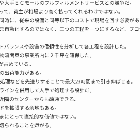
や大手ＥＣモールのフルフィルメントサービスとの競争だ。
って、荷主が相場より高く払ってくれるわけではない。
同時に、従来の設備と同等以下のコストで現場を回す必要があ
ま自動化するのではなく、二つの工程を一つにするなど、プロ
トバランスや設備の信頼性を分析して各工程を設計した。
物流関東の事業所内に２千坪を確保した。
が占めている。
の出荷能力がある。
次処理などを先送りすることで最大23時間まで引き伸ばせる。
ラインを併用して人手で処理する設計だ。
近隣のセンターからも融通できる。
ドを拡張する余地もある。
まにとって直接的な価値ではない。
切られることを嫌がる。
。