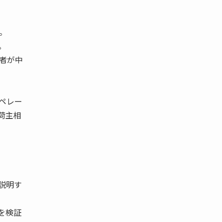
。
。
者が中
ペレー
荷主相
説明す
を検証