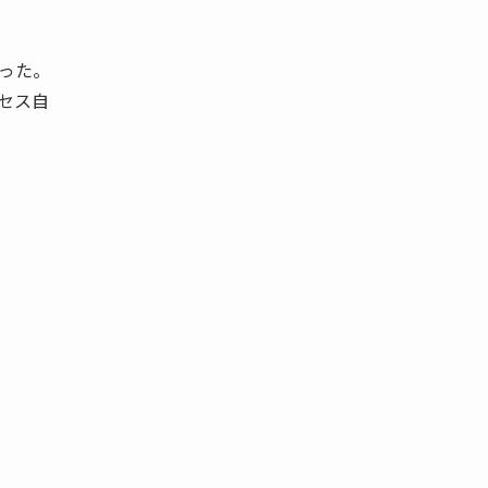
った。
セス自