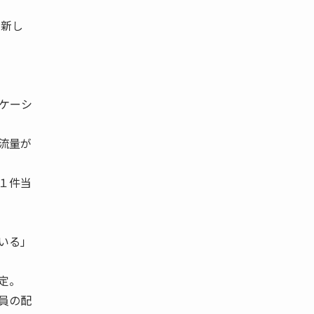
く新し
ケーシ
流量が
１件当
いる」
定。
員の配