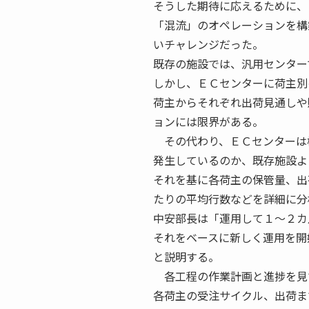
そうした期待に応えるために、
「混流」のオペレーションを構
いチャレンジだった。
既存の施設では、汎用センター
しかし、ＥＣセンターに荷主別
荷主からそれぞれ出荷見通しや
ョンには限界がある。
その代わり、ＥＣセンターは
発生しているのか、既存施設よ
それを基に各荷主の保管量、出
たりの平均行数などを詳細に分
中安部長は「運用して１〜２カ
それをベースに新しく運用を開
と説明する。
各工程の作業計画と進捗を見
各荷主の受注サイクル、出荷ま