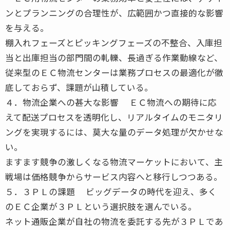
ンとプランニングの合理性が、広範囲かつ直接的な影響
を与える。
棚入れフェーズとピッキングフェーズの不整合、入庫担
当と出庫担当の部門間の軋轢、長過ぎる作業動線など、
従来型のＥＣ物流センターは業務プロセスの最適化が徹
底しておらず、課題が山積している。
４．物流企業への甚大な影響 ＥＣ物流への期待に応
えて配送プロセスを透明化し、リアルタイムのモニタリ
ングを実現するには、莫大な量のデータ処理が欠かせな
い。
ますます競争の激しくなる物流マーケットにおいて、主
戦場は価格競争からサービス内容へと移行しつつある。
５．３ＰＬの課題 ビッグデータの時代を迎え、多く
のＥＣ企業が３ＰＬという選択肢を選んでいる。
ネット通販企業が自社の物流を委託する先が３ＰＬであ