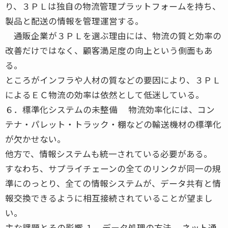
り、３ＰＬは独自の物流管理プラットフォームを持ち、
製品と配送の情報を管理運営する。
通販企業が３ＰＬを選ぶ理由には、物流の質と効率の
改善だけではなく、顧客満足度の向上という側面もあ
る。
ところがインフラや人材の質などの要因により、３ＰＬ
によるＥＣ物流の効率は依然として低迷している。
６．標準化システムの未整備 物流効率化には、コン
テナ・パレット・トラック・棚などの輸送機材の標準化
が欠かせない。
他方で、情報システムも統一されている必要がある。
すなわち、サプライチェーンの全てのリンクが同一の規
準にのっとり、全ての情報システムが、データ共有と情
報交換できるように相互接続されていることが望まし
い。
主な課題とその影響 １．データ処理の方法 ネット通