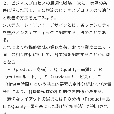
２．ビジネスプロセスの最適化戦略 次に、実際の条
件に沿った形で、ＥＣ物流のビジネスプロセスの最適化
と改善の方法を見てみよう。
システム・レイアウト・デザインとは、各ファシリティ
を整然とシステマティックに配置する手法のことであ
る。
これにより各機能領域の業務負荷、および業務ユニット
同士の相互関係に則して、各業務を配置することが可能
となる。
Ｐ（product＝商品）、Ｑ（quality＝品質）、Ｒ
（route＝ルート）、Ｓ（service＝サービス）、Ｔ
（time＝時間）という基本的要素の定性分析および定量
分析により、各機能領域の相対的位置関係が決まる。
適切なレイアウトの選択にはＰＱ分析（Product＝品
目とQuality＝量を基にした数値分析手法）が利用され
る。