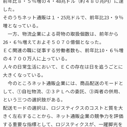
前年比８・５％増の４・48兆ドル（約４８０兆円）に達
した。
そのうちネット通販は１・25兆ドルで、前年比23・９％
増となっている。
一方、物流企業による荷物の取扱個数は、前年から
26・６％増えておよそ５０７０億個となった。
ＥＣ関連の職に従事する労働者数も、前年比10・６％増
の４７００万人に上っている。
人々の日常生活において、ＥＣの存在は日を追うごとに
大きくなっている。
今のところネット通販企業には、商品配送のモードと
して、①自社物流、②３ＰＬへの委託、③両者の併用、
という三つの選択肢がある。
配送モードの選択は、ロジスティクスのコストと質を大
きく左右することから、ネット通販企業の競争力を評価
する重要な指標として、ロジスティクスが、一躍脚光を