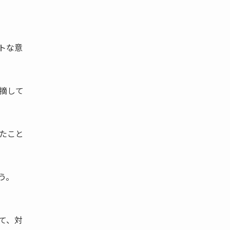
トな意
摘して
たこと
う。
て、対