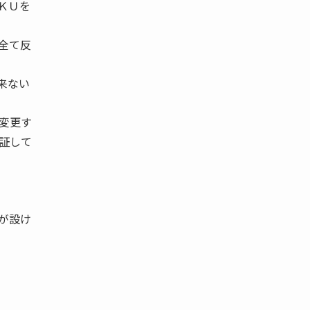
ＫＵを
全て反
来ない
変更す
証して
が設け