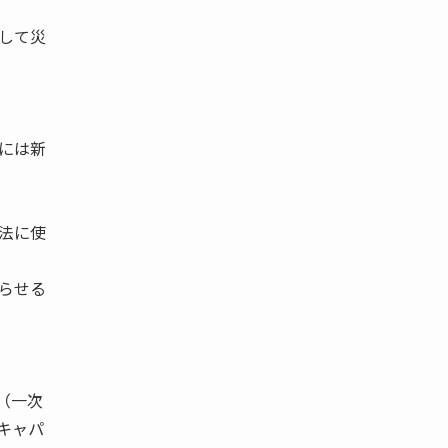
して災
には新
法に使
らせる
（一次
キャパ