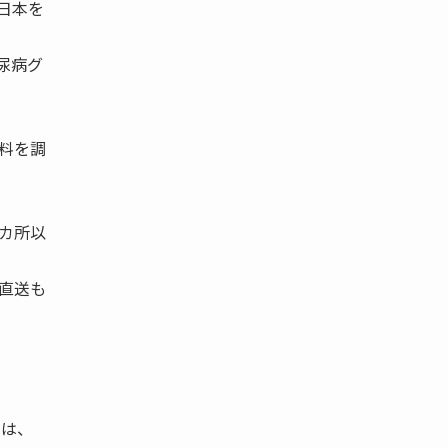
日本を
尿病グ
料を調
カ所以
直送も
）は、