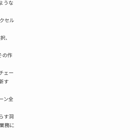
ような
クセル
選択、
その作
チェー
新す
ーン全
らす洞
業務に