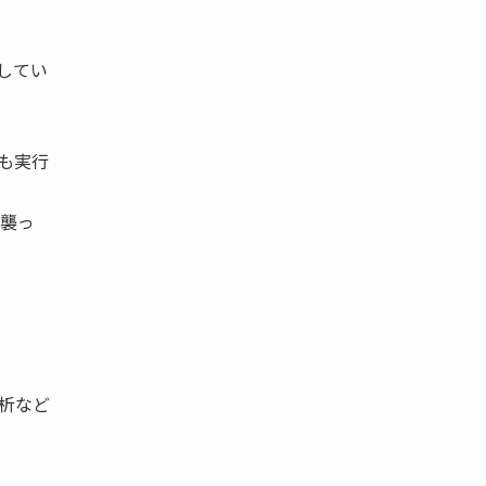
してい
も実行
襲っ
析など