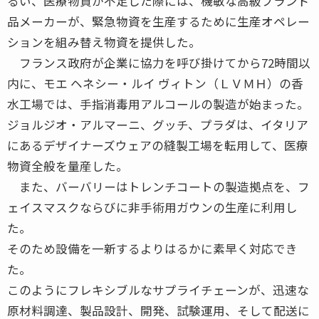
るい、医療物資が不足した際には、機敏な高級ブランド
品メーカーが、緊急物資を生産するために生産オペレー
ションを組み替え物資を提供した。
フランス政府が企業に協力を呼び掛けてから72時間以
内に、モエ ヘネシー・ルイ ヴィトン（ＬＶＭＨ）の香
水工場では、手指消毒用アルコールの製造が始まった。
ジョルジオ・アルマーニ、グッチ、プラダは、イタリア
にあるデザイナーズウェアの縫製工場を転用して、医療
物資全般を量産した。
また、バーバリーはトレンチコートの製造拠点を、フ
ェイスマスクならびに非手術用ガウンの生産に利用し
た。
そのため設備を一新するよりはるかに素早く対応でき
た。
このようにフレキシブルなサプライチェーンが、迅速な
原材料調達、製品設計、開発、試験運用、そして配送に