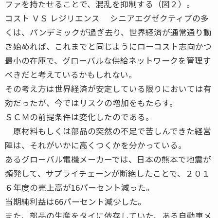
ファを持たせることで、混乱を抑制する（図２）。
コスト ＶＳ レジリエンス シニアエグゼクティブの多
くは、パンデミックが過ぎ去り、世界経済が通常通り動
き始めれば、これまでと同じようにローコスト志向かつ
最小の在庫で、グローバルな供給ネットワークを管理す
べきだと考えているかもしれない。
その考え方は世界経済が安定している限りにおいては有
効だったが、今ではリスクの増加をもたらす。
ＳＣＭの前提条件は変化したのである。
原材料もしくは部品の突然の不足で苦しんできた経営
陣は、それがいかに高くつくかを分かっている。
あるグローバル電機メーカーでは、日本の熊本で地震が
頻発して、サプライチェーンが断絶したことで、２０１
６年度の売上高が16パーセント減った。
当期純利益は66パーセント減少した。
また、部品の生産をタイに依存していた、ある自動車メ