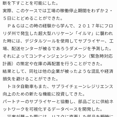
断を下すことを可能にした。
実際、このケースでは工場の稼働停止期間をわずか２・
５日にとどめることができた。
Ｐ＆Ｇはこの時の経験から学んで、２０１７年にフロ
リダ州で発生した超大型ハリケーン「イルマ」に襲われ
た時には、デジタルツールを使用してサプライヤー、工
場、配送センターが被るであろうダメージを予測した。
それによってコンティンジェンシープラン（緊急時対応
計画）の策定や在庫の再配置を行うことができた。
結果として、同社は他の企業が被ったような混乱や経済
損失を避けることができた。
トヨタ自動車もまた、サプライチェーンレジリエンス
向上のための新たな機能に投資してきた。
パートナーのサプライヤーと協働し、部品ごとに供給ネ
ットワークを可視化するデータベースを開発した。
災害が襲った際には、リスクに直面した部品を瞬時に