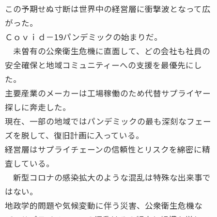
この予期せぬ寸断は世界中の経営層に衝撃波となって広
がった。
Ｃｏｖｉｄ－19パンデミックの始まりだ。
未曽有の公衆衛生危機に直面して、どの会社も社員の
安全確保と地域コミュニティーへの支援を最優先にし
た。
主要産業のメーカーは工場稼働のため代替サプライヤー
探しに奔走した。
現在、一部の地域ではパンデミックの最も深刻なフェー
ズを脱して、復旧計画に入っている。
経営層はサプライチェーンの信頼性とリスクを綿密に精
査している。
新型コロナの感染拡大のような混乱は特殊な出来事で
はない。
地政学的問題や気候変動に伴う災害、公衆衛生危機な