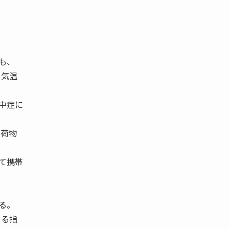
も、
、気温
中症に
、荷物
て携帯
る。
よる指