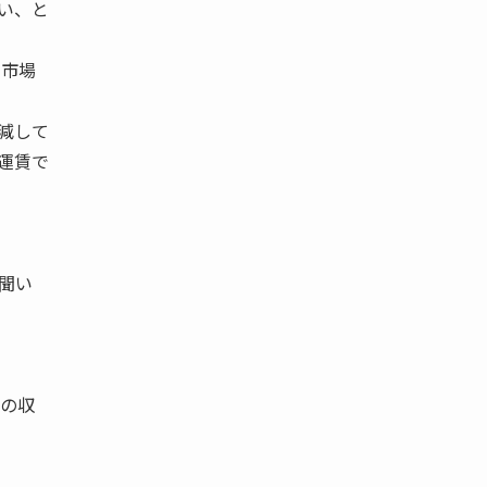
い、と
送市場
減して
運賃で
聞い
の収