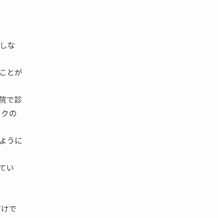
しな
ことが
院で診
スクの
ように
てい
だけで