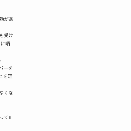
頼があ
も受け
クに晒
。
バーを
とを理
なくな
って』