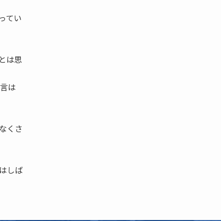
ってい
とは思
言は
なくさ
はしば