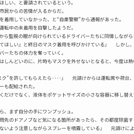
ほしい、と要請されているという。
市民からの苦情が入るからだ。
着用していなかった、と“自粛警察”から通報があった。
運転中の未着用を目撃したようだ。
から監視の眼が向けられているドライバーたちに同情しながら
てほしい』と終日のマスク着用を呼びかけている」 しかし
バーたちの体力を奪っていく。
はしんどいのに、片時もマスクを外せないとなると、今度は熱
スク”を許してもらえたら‥‥」 元請けからは運転席や荷台
ーも配給された。
くだけでなく、液体をポケットサイズの小さな容器に移し替え
ら、まず自分の手にワンプッシュ。
問先のドアノブなど気になる箇所があったら、その都度除菌す
ないよう注意しながらスプレーを噴霧している」 元請けに