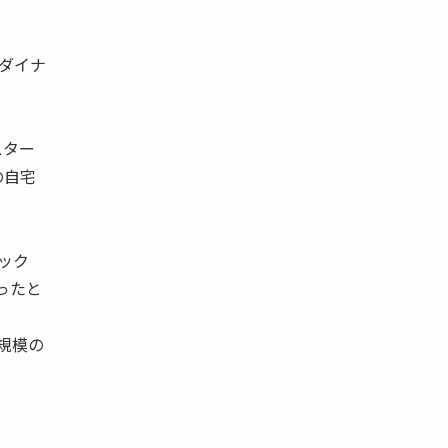
ダイナ
スター
の自宅
ック
ったと
規模の