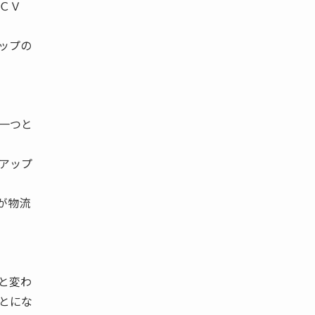
ＣＶ
ップの
一つと
アップ
が物流
と変わ
とにな