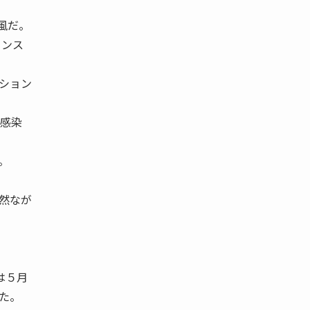
風だ。
ャンス
ション
感染
。
然なが
は５月
た。