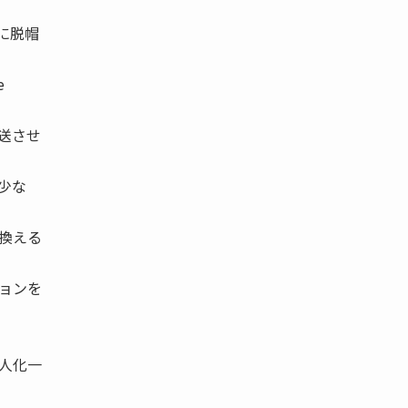
に脱帽
e
送させ
少な
換える
ョンを
人化一