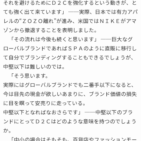
それを避けるためにＤ２Ｃを強化するという動きが、と
ても強く出て来ています」 ──実際、日本では有力アパ
レルの“ＺＯＺＯ離れ”が進み、米国ではＮＩＫＥがアマ
ゾンから撤退することを表明しました。
「その流れは今後も続くと思います」 ──巨大なグ
ローバルブランドであればＳＰＡのように直販に移行し
て自分でブランディングすることもできるでしょうが、
中堅以下は難しいのでは。
「そう思います。
実際にはグローバルブランドでも二番手以下になると、
今は目先の現金が欲しいあまりに、ブランド価値の損失
に目を瞑って安売りに走っている。
中堅以下となればなおさらです」 ──中堅以下のブラ
ンドにとってＤ２Ｃはどのような意味を持つのでしょう
か。
「中小の場合はそもそも、百貨店やファッションモー