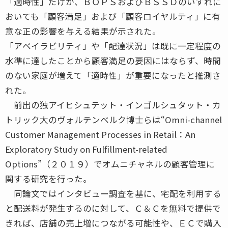
「適時性」だけが、ＢＯＰＳおよびＢＳＳＤのいずれに
おいても「顧客満足」および「顧客ロイヤルティ」に有
意な正の影響を与える結果が示された。
「アベイラビリティ」や「配達状況」は既に一定程度の
水準に達したことから顧客満足の要因にはならず、時間
のない家庭が増えて「適時性」が重要になったと推測さ
れた。
前出の独アイヒシュテット・インゴルシュタット・カ
トリック大のヴォルテンベルク博士らは“Omni-channel
Customer Management Processes in Retail：An
Exploratory Study on Fulﬁllment-related
Options”（２０１９）でオムニチャネルの顧客管理に
関する研究を行った。
同論文ではインタビュー調査を基に、宅配を利用する
と配送料が発生するのに対して、Ｃ＆Ｃを無料で提供で
きれば、店舗の売上増につながる可能性や、ＥＣで購入