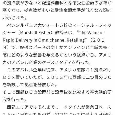
の拠点数が少ないと配送料無料となる受注金額の水準が
高くなり、拠点数が多いと受注金額水準が低くなる傾向
が示された。
ペンシルバニア大ウォートン校のマーシャル・フィッ
シャー（Marshall Fisher）教授らは、“The Value of
Rapid Delivery in Omnichannel Retailing” （２０１
９）で、配送スピードの向上がオンラインと店舗の売上
高にどのような影響を与えるかという視点から、アメリ
カのアパレル企業のケーススタディを行った。
このアパレル企業は従来、アメリカ東部に１拠点だけ
ＤＣを置いていたが、２０１２年に西部に二つ目のＤＣ
を新設して拠点を分散した。
そこで西部ＤＣの設置前と設置後を比較する準実験的研
究を行った。
西部エリアではそれまでリードタイムが営業日ベース
で５～７日だったものが、地域によっては最大２日程度