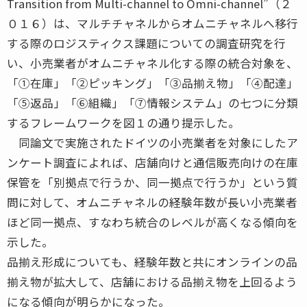
Transition from Multi-channel to Omni-channel”（２
０１６）は、マルチチャネルからオムニチャネルへ移行
する際のロジスティクス課題についての調査研究を行
い、小売業者がオムニチャネル化する際の統合対象を、
「①在庫」「②ピッキング」「③品揃え物」「④配達」
「⑤返品」「⑥組織」「⑦情報システム」の七つに分類
するフレームワークを図１の通り提示した。
同論文で実施されたドイツの小売業者を対象にしたア
ンケート調査によれば、店舗向けと通信販売向けの在庫
保管を「別拠点で行うか、同一拠点で行うか」という質
問に対して、オムニチャネルの経験年数が長い小売業者
ほど同一拠点、すなわち統合のレベルが高くなる傾向を
示した。
品揃え形成についても、経験年数と共にオンラインの品
揃え物が拡大して、店舗における品揃え物を上回るよう
になる傾向が明らかになった。