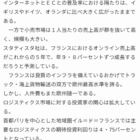
インターネットとＥＣとの普及率における隔たりは、イ
ギリスやドイツ、オランダに比べ大きく広がったままで
ある。
一方で小売市場は１人当たりの売上高が群を抜いて高
く、規模も大きい。
スタティスタ社は、フランスにおけるオンライン売上高
がこれからの５年で、年９・８パーセントずつ成長する
だろうと予測している。
フランスは良質のインフラを備えているおかげでトラ
ック・海上貨物輸送の双方で欧州最高水準を誇る。
しかし、人件費もまた欧州随一である。
ロジスティクス市場に対する投資家の関心は拡大してい
る。
首都パリを中心とした地域圏イル＝ド＝フランスでは主
要なロジスティクスの期待投資利回りは４・75パーセン
トとなっている。