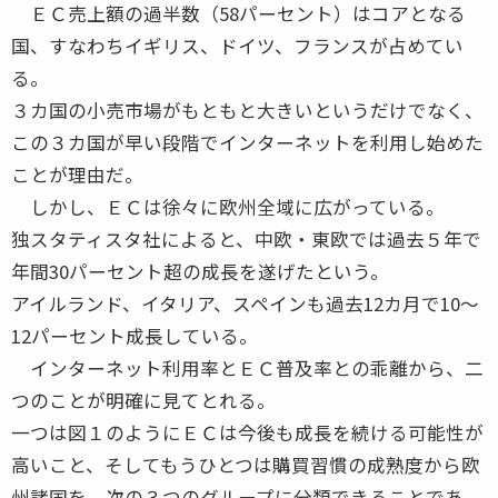
ＥＣ売上額の過半数（58パーセント）はコアとなる
国、すなわちイギリス、ドイツ、フランスが占めてい
る。
３カ国の小売市場がもともと大きいというだけでなく、
この３カ国が早い段階でインターネットを利用し始めた
ことが理由だ。
しかし、ＥＣは徐々に欧州全域に広がっている。
独スタティスタ社によると、中欧・東欧では過去５年で
年間30パーセント超の成長を遂げたという。
アイルランド、イタリア、スペインも過去12カ月で10～
12パーセント成長している。
インターネット利用率とＥＣ普及率との乖離から、二
つのことが明確に見てとれる。
一つは図１のようにＥＣは今後も成長を続ける可能性が
高いこと、そしてもうひとつは購買習慣の成熟度から欧
州諸国を、次の３つのグループに分類できることであ