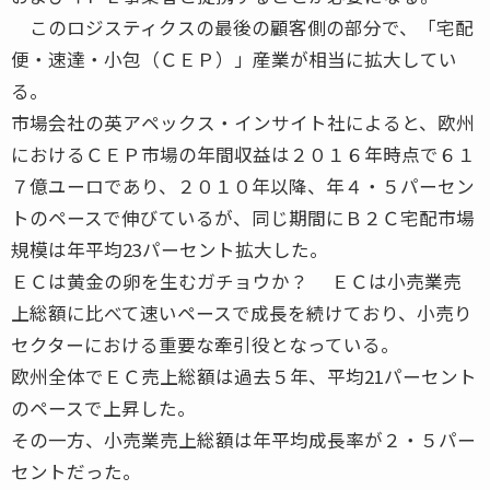
このロジスティクスの最後の顧客側の部分で、「宅配
便・速達・小包（ＣＥＰ）」産業が相当に拡大してい
る。
市場会社の英アペックス・インサイト社によると、欧州
におけるＣＥＰ市場の年間収益は２０１６年時点で６１
７億ユーロであり、２０１０年以降、年４・５パーセン
トのペースで伸びているが、同じ期間にＢ２Ｃ宅配市場
規模は年平均23パーセント拡大した。
ＥＣは黄金の卵を生むガチョウか？ ＥＣは小売業売
上総額に比べて速いペースで成長を続けており、小売り
セクターにおける重要な牽引役となっている。
欧州全体でＥＣ売上総額は過去５年、平均21パーセント
のペースで上昇した。
その一方、小売業売上総額は年平均成長率が２・５パー
セントだった。