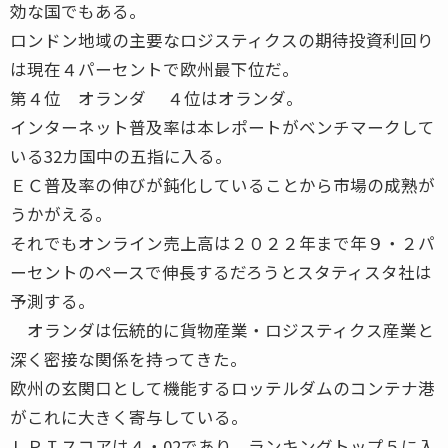
効な国でもある。
ロンドン地域の主要なロジスティクスの期待投資利回り
は現在４パーセントで欧州最下位だ。
第４位 オランダ ４位はオランダ。
インターネット普及率は本レポートがベンチマークして
いる32カ国中の五指に入る。
ＥＣ普及率の伸びが鈍化していることから市場の成熟が
うかがえる。
それでもオンライン売上高は２０２２年まで年９・２パ
ーセントのペースで伸長するだろうとスタティスタ社は
予測する。
オランダは伝統的に貨物産業・ロジスティクス産業と
深く密接な関係を持ってきた。
欧州の玄関口として機能するロッテルダムのコンテナ港
がこれに大きく寄与している。
ＬＰＩスコアは４・02であり、ランキングトップ５に入