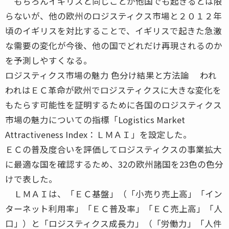
もちろんイギリスと同じことが他国でも起きるとは限
らないが、他の欧州のロジスティクス市場と２０１２年
頃のイギリスを対比することで、イギリスで起きた急激
な需要の変化が今後、他の国でどれだけ再現されるのか
を予測しやすくなる。
ロジスティクス市場の魅力 色分け結果と方法論 われ
われはＥＣ革命が欧州でロジスティクスに大きな変化を
もたらす可能性を証明するために各国のロジスティクス
市場の魅力についての指標「Logistics Market
Attractiveness Index：ＬＭＡＩ」を設定した。
ＥＣの普及度合いを評価してロジスティクスの事業拡大
に最適な国を確認するため、32の欧州諸国を23色の色分
けで表した。
ＬＭＡＩは、「ＥＣ基盤」（「小売り売上高」「イン
ターネット利用率」「ＥＣ普及率」「ＥＣ売上高」「人
口」）と「ロジスティクス成長力」（「労働力」「人件