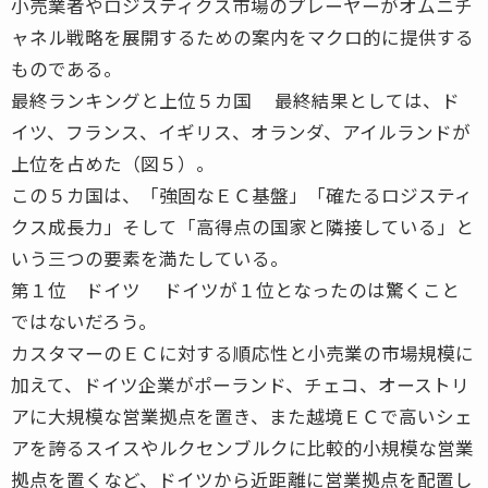
小売業者やロジスティクス市場のプレーヤーがオムニチ
ャネル戦略を展開するための案内をマクロ的に提供する
ものである。
最終ランキングと上位５カ国 最終結果としては、ド
イツ、フランス、イギリス、オランダ、アイルランドが
上位を占めた（図５）。
この５カ国は、「強固なＥＣ基盤」「確たるロジスティ
クス成長力」そして「高得点の国家と隣接している」と
いう三つの要素を満たしている。
第１位 ドイツ ドイツが１位となったのは驚くこと
ではないだろう。
カスタマーのＥＣに対する順応性と小売業の市場規模に
加えて、ドイツ企業がポーランド、チェコ、オーストリ
アに大規模な営業拠点を置き、また越境ＥＣで高いシェ
アを誇るスイスやルクセンブルクに比較的小規模な営業
拠点を置くなど、ドイツから近距離に営業拠点を配置し