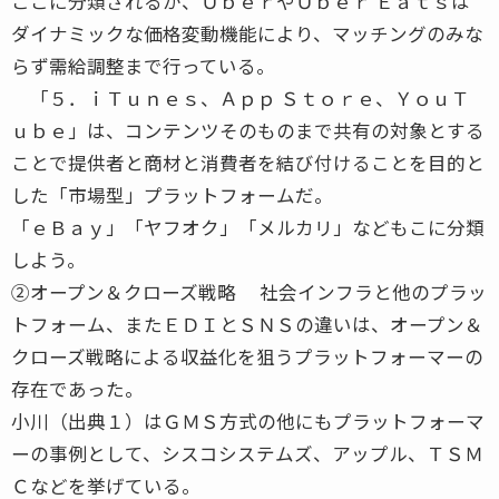
ここに分類されるが、ＵｂｅｒやＵｂｅｒ Ｅａｔｓは
ダイナミックな価格変動機能により、マッチングのみな
らず需給調整まで行っている。
「５．ｉＴｕｎｅｓ、Ａｐｐ Ｓｔｏｒｅ、ＹｏｕＴ
ｕｂｅ」は、コンテンツそのものまで共有の対象とする
ことで提供者と商材と消費者を結び付けることを目的と
した「市場型」プラットフォームだ。
「ｅＢａｙ」「ヤフオク」「メルカリ」などもこに分類
しよう。
②オープン＆クローズ戦略 社会インフラと他のプラッ
トフォーム、またＥＤＩとＳＮＳの違いは、オープン＆
クローズ戦略による収益化を狙うプラットフォーマーの
存在であった。
小川（出典１）はＧＭＳ方式の他にもプラットフォーマ
ーの事例として、シスコシステムズ、アップル、ＴＳＭ
Ｃなどを挙げている。