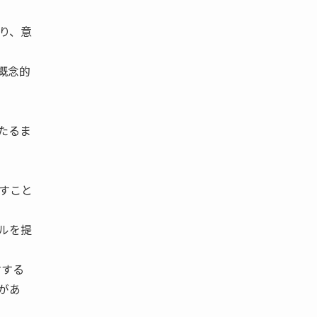
り、意
概念的
たるま
すこと
ルを提
討する
があ