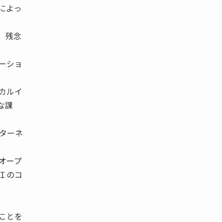
によっ
、残念
ーショ
カルイ
きな課
ターネ
オープ
Ｉのコ
ことを