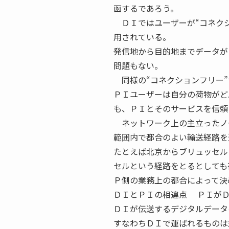
函するであろう。
ＤＩではユーザーが“コネクシ
用されている。
発信地から目的地までデータが
問題もない。
同様の“コネクションフリー”
ＰＩユーザーは自分の荷物がど
も、ＰＩとそのサービスを信頼
ネットワーク上の主立ったノ
範囲内で都合のよい輸送経路を
たとえば北京からブリュッセル
セルという経路をとるとしても
Ｐ側の業務上の都合によって決
ＤＩとＰＩの相違点 ＰＩがＤ
ＤＩが伝送するデジタルデータ
すなわちＤＩで運ばれるものは