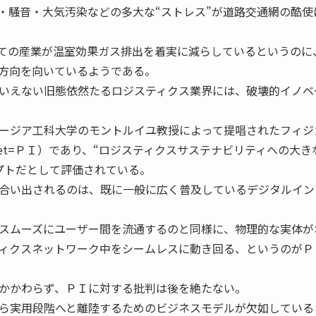
・騒音・大気汚染などの多大な“ストレス”が道路交通網の酷使
ての産業が温室効果ガス排出を着実に減らしているというのに
方向を向いているようである。
いえない旧態依然たるロジスティクス業界には、破壊的イノベ
ージア工科大学のモントルイユ教授によって提唱されたフィジ
nternet=ＰＩ）であり、“ロジスティクスサステナビリティへの大
プトだとして評価されている。
合い出されるのは、既に一般に広く普及しているデジタルイン
スムーズにユーザー間を流通するのと同様に、物理的な実体が
ィクスネットワーク中をシームレスに動き回る、というのがＰ
かかわらず、ＰＩに対する批判は後を絶たない。
ら実用段階へと離陸するためのビジネスモデルが欠如している