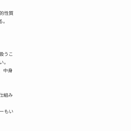
的性質
る。
扱うこ
い。
、中身
仕組み
ーもい