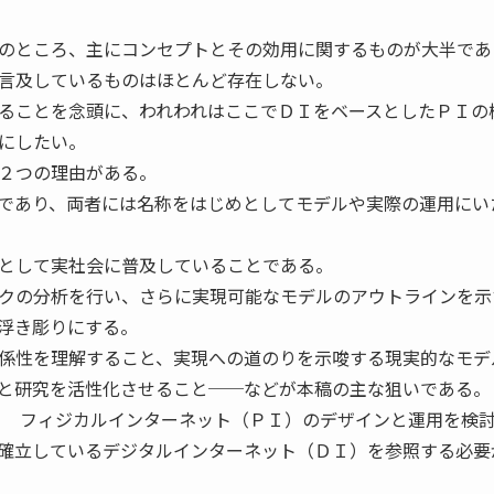
のところ、主にコンセプトとその効用に関するものが大半であ
言及しているものはほとんど存在しない。
ることを念頭に、われわれはここでＤＩをベースとしたＰＩの
にしたい。
２つの理由がある。
であり、両者には名称をはじめとしてモデルや実際の運用にい
として実社会に普及していることである。
クの分析を行い、さらに実現可能なモデルのアウトラインを示
浮き彫りにする。
係性を理解すること、実現への道のりを示唆する現実的なモデ
と研究を活性化させること──などが本稿の主な狙いである。
 フィジカルインターネット（ＰＩ）のデザインと運用を検
確立しているデジタルインターネット（ＤＩ）を参照する必要