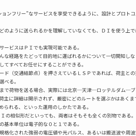
ョンフリー”なサービスを享受できるように、設計とプロトコ
どのように送られるかを理解していなくても、ＤＩを使う上で
サービスはＰＩでも実現可能である。
んな経路をたどって目的地に運ばれるかについて一切関知しな
してすべてお任せにすることができる。
ード（交通結節点）を押さえているＬＳＰであれば、荷主との
選べる。
まで荷物を送る場合、実際には北京─天津─ロッテルダム─ブ
荷主に詳細は開示されず、厳密にどのルートを選ぶかはあくま
められる、といった運用のしかたである。
Ｉの相似形だといっても、両者はそもそも全くの別物である。
の基本単位は電子的な０と１である。
規格化された強弱の電圧値や光パルス、あるいは搬送波や周波