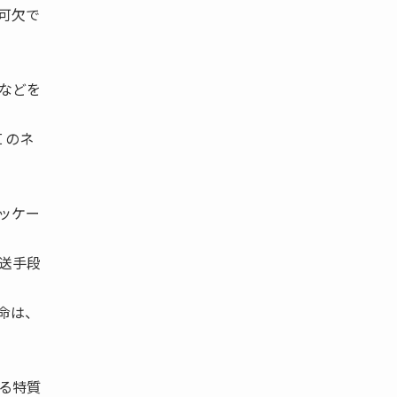
可欠で
などを
Ｉのネ
ッケー
送手段
命は、
る特質