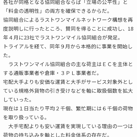
各社が同格となる協同組合ならば「立場の公平性」と
「料金の透明性」の両方を確保できるからだ。
協同組合によるラストワンマイルネットワーク構想を再
度説明しに行ったところ、賛同を得ることに成功し、18
年４月に23社でラストワンマイル協同組合が発足。
トライアルを経て、同年９月から本格的に事業を開始し
た。
ラストワンマイル協同組合の主な荷主はＥＣを主体と
する通販事業者や倉庫・３ＰＬ事業者だ。
宅配大手よりも安価な運賃と大手がサービス対象外とし
ている規格外貨物の引き受けなどを軸に取扱個数を拡大
していった。
現在は１日当たり平均２千個、繁忙期には６千個の荷物
を取り扱っている。
大手宅配よりも安い運賃を実現している理由の一つは
荷物の持ち込みを軸とした料金体系の存在だ。