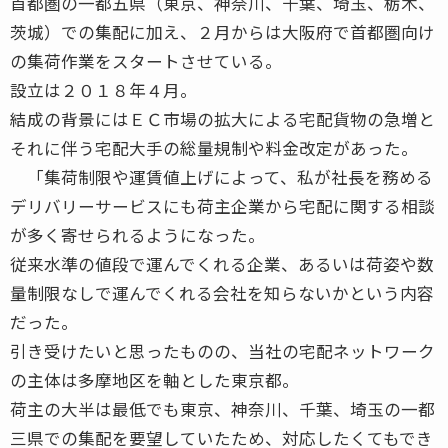
首都圏の一都五県（東京、神奈川、千葉、埼玉、栃木、
茨城）での集配に加え、２月からは大阪府で首都圏向け
の集荷作業をスタートさせている。
設立は２０１８年４月。
結成の背景にはＥＣ市場の拡大による宅配貨物の急増と
それに伴う宅配大手の総量規制や料金改定があった。
「集荷制限や運賃値上げによって、私が社長を務める
デリバリーサービスにも荷主企業から宅配に関する相談
が多く寄せられるようになった。
従来水準の値段で運んでくれる企業、あるいは荷姿や数
量制限なしで運んでくれる会社を知らないかという内容
だった。
引き受けたいと思ったものの、当社の宅配ネットワーク
の主体は多摩地区を軸とした東京都。
荷主の大半は最低でも東京、神奈川、千葉、埼玉の一都
三県での集配を要望していたため、対応したくてもでき