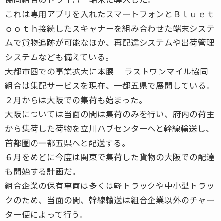
これは専用アプリを入れたスマートフォンとＢｌｕｅｔ
ｏｏｔｈ接続したスキャナーを組み合わせた端末システ
ムで貨物追跡が可能なほか、再配達システムや出荷管理
システムなども備えている。
大都市圏での事業拡大に本腰 ラストワンマイル協同
組合は集配サービスを現在、一都五県で展開している。
２月からは大阪での集荷も始まった。
大阪については当面の間は集荷のみを行い、府内の荷主
から集荷した荷物を立川ハブセンターへと幹線輸送し、
首都圏の一都五県へと配送する。
６月をめどに今度は関東で集荷した貨物の大阪での配達
も開始する計画だ。
組合企業の保有車両は多くは軽トラックや中小型トラッ
クのため、当面の間、幹線輸送は組合企業以外のチャー
ター便によって行う。