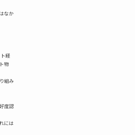
はなか
イト経
ト物
り組み
好度認
」
れには