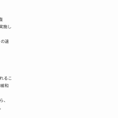
査
実施し
その速
れるこ
制緩和
ら、
。