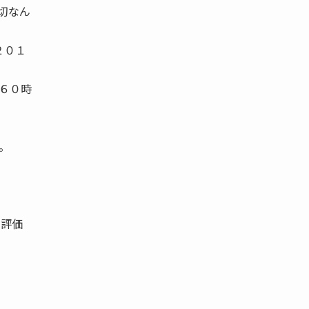
切なん
２０１
６０時
。
う評価