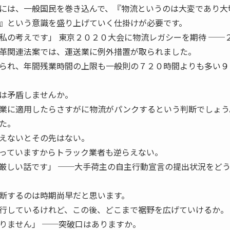
には、一般国民を巻き込んで、『物流というのは大変であり大
』という意識を盛り上げていく仕掛けが必要です。
私の考えです」 東京２０２０大会に物流レガシーを期待 ──
革関連法案では、運送業に例外措置が取られました。
られ、年間残業時間の上限も一般則の７２０時間よりも多い９
は矛盾しませんか。
業に適用したらさすがに物流がパンクするという判断でしょう
た。
えないとその先はない。
っていますからトラック業者も逆らえない。
厳しい話です」 ──大手荷主の自主行動宣言の提出状況をど
断するのは時期尚早だと思います。
行しているけれど、この後、どこまで裾野を広げていけるか。
りません」 ──突破口はありますか。