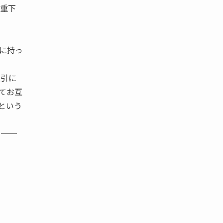
多重下
に持っ
取引に
てお互
という
 ──