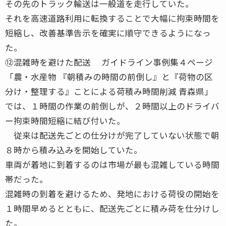
その先のトラック輸送は一般道を走行していた。
それを高速道路利用に転換することで大幅に拘束時間を
短縮し、改善基準告示を確実に順守できるようになっ
た。
⑫混雑時を避けた配送 ガイドライン事例集４ページ
「農・水産物 『朝積みの時間の前倒し』と『荷物の区
分け・整理する』ことによる荷積み時間削減 青森県」
では、１時間の作業の前倒しが、２時間以上のドライバ
ー拘束時間短縮に結び付いた。
従来は配送先ごとの仕分けが完了していない状態で朝
８時から積み込みを開始していた。
車両が着地に到着するのは市場が最も混雑している時間
帯だった。
混雑時の到着を避けるため、発地における荷役の開始を
１時間早めるとともに、配送先ごとに積み荷を仕分けし
た。