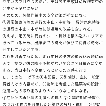
やすいので目立つのだが、実は労災事故は荷役作業中の
発生が圧倒的に多い。
そのため、荷役作業中の安全対策が重要になる。
②異常気象時等の運行の中止・中断等 異常気象時等
の運行の中止・中断等には運用の改善も含まれる。
例えば、雨天時に荷台のシート掛けを積み込みエリアで
行っているため、出庫までの時間が伸びて荷待ち時間が
発生していたとする。
これを改善するため、走行前日の夕方の積み込み時に雨
天で、かつ翌朝の降雨予想がない場合は翌日積みに変更
する、当日走行へ変更するといった改善を行う。
Ｅ．その他 以下の①宅配便、②引越は、主に一般消
費者向けの内容だが、③物流を考慮した建築物の設計・
運用は他の取り組みより大がかりなものになる。
①宅配便の再配達の削減への協力 ②引越時期の分散へ
の協力 ③物流を考慮した建築物の設計・運用 建物に