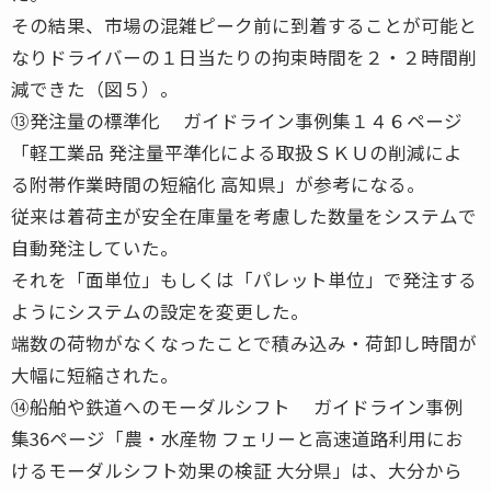
その結果、市場の混雑ピーク前に到着することが可能と
なりドライバーの１日当たりの拘束時間を２・２時間削
減できた（図５）。
⑬発注量の標準化 ガイドライン事例集１４６ページ
「軽工業品 発注量平準化による取扱ＳＫＵの削減によ
る附帯作業時間の短縮化 高知県」が参考になる。
従来は着荷主が安全在庫量を考慮した数量をシステムで
自動発注していた。
それを「面単位」もしくは「パレット単位」で発注する
ようにシステムの設定を変更した。
端数の荷物がなくなったことで積み込み・荷卸し時間が
大幅に短縮された。
⑭船舶や鉄道へのモーダルシフト ガイドライン事例
集36ページ「農・水産物 フェリーと高速道路利用にお
けるモーダルシフト効果の検証 大分県」は、大分から