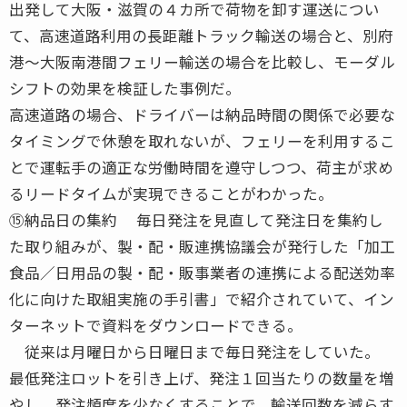
出発して大阪・滋賀の４カ所で荷物を卸す運送につい
て、高速道路利用の長距離トラック輸送の場合と、別府
港〜大阪南港間フェリー輸送の場合を比較し、モーダル
シフトの効果を検証した事例だ。
高速道路の場合、ドライバーは納品時間の関係で必要な
タイミングで休憩を取れないが、フェリーを利用するこ
とで運転手の適正な労働時間を遵守しつつ、荷主が求め
るリードタイムが実現できることがわかった。
⑮納品日の集約 毎日発注を見直して発注日を集約し
た取り組みが、製・配・販連携協議会が発行した「加工
食品／日用品の製・配・販事業者の連携による配送効率
化に向けた取組実施の手引書」で紹介されていて、イン
ターネットで資料をダウンロードできる。
従来は月曜日から日曜日まで毎日発注をしていた。
最低発注ロットを引き上げ、発注１回当たりの数量を増
やし、発注頻度を少なくすることで、輸送回数を減らす