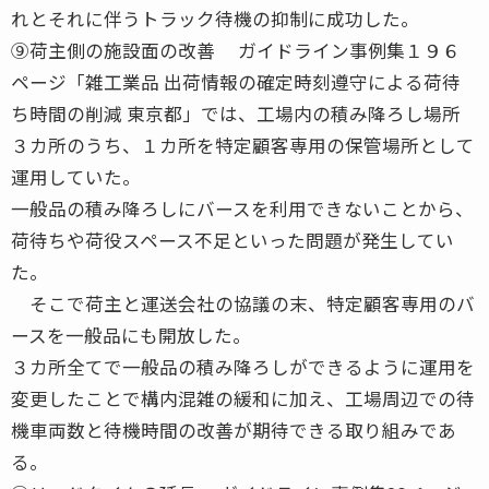
れとそれに伴うトラック待機の抑制に成功した。
⑨荷主側の施設面の改善 ガイドライン事例集１９６
ページ「雑工業品 出荷情報の確定時刻遵守による荷待
ち時間の削減 東京都」では、工場内の積み降ろし場所
３カ所のうち、１カ所を特定顧客専用の保管場所として
運用していた。
一般品の積み降ろしにバースを利用できないことから、
荷待ちや荷役スペース不足といった問題が発生してい
た。
そこで荷主と運送会社の協議の末、特定顧客専用のバ
ースを一般品にも開放した。
３カ所全てで一般品の積み降ろしができるように運用を
変更したことで構内混雑の緩和に加え、工場周辺での待
機車両数と待機時間の改善が期待できる取り組みであ
る。