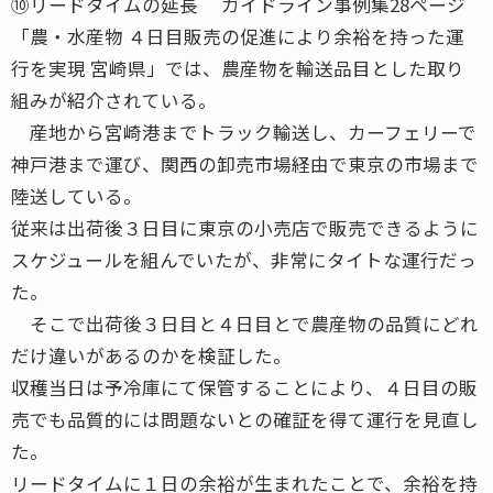
⑩リードタイムの延長 ガイドライン事例集28ページ
「農・水産物 ４日目販売の促進により余裕を持った運
行を実現 宮崎県」では、農産物を輸送品目とした取り
組みが紹介されている。
産地から宮崎港までトラック輸送し、カーフェリーで
神戸港まで運び、関西の卸売市場経由で東京の市場まで
陸送している。
従来は出荷後３日目に東京の小売店で販売できるように
スケジュールを組んでいたが、非常にタイトな運行だっ
た。
そこで出荷後３日目と４日目とで農産物の品質にどれ
だけ違いがあるのかを検証した。
収穫当日は予冷庫にて保管することにより、４日目の販
売でも品質的には問題ないとの確証を得て運行を見直し
た。
リードタイムに１日の余裕が生まれたことで、余裕を持