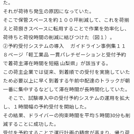
た。
それが荷待ち発生の原因になっていた。
そこで保管スペースを約１００坪削減して、これを荷揃
えと荷捌きスペースに転用することで作業を効率化し、
荷待ちと荷役時間の削減に結びつけた（図１）。
②予約受付システムの導入 ガイドライン事例集１１
８ページ「軽工業品 一貫パレチゼーションと受付予約
で着荷主滞在時間を短縮 山梨県」が該当する。
この荷主企業では従来、到着順での受付を実施していた
ため必要以上に早く到着する午前中配達のトラックが朝
一番に集中するなどして滞在時間が長時間化していた。
そこで、試験導入中の受付予約システムの運用を拡大
し、１時間幅の予約受付を開始した。
その結果、ドライバーの拘束時間を平均５時間30分も削
減することに成功した。
受付を予約することで運行計画の精度が高まり、帰り荷