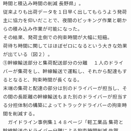
時間と積込み時間の削減 長野県」。
従来よりも出荷データを１日早く出してもらうよう発荷
主に協力を仰いだことで、夜間のピッキング作業と朝か
らの積み込み作業が可能になった。
その結果、発荷主側での拘束時間が大幅に短縮。
荷待ち時間に関してはほぼゼロになるという大きな効果
が出ている（図２）。
⑤幹線輸送部分と集荷配送部分の分離 １人のドライ
バーが集荷をし、幹線輸送で運転し、それから配達もす
るとなると、拘束時間が長くなる。
末端の集荷と配達の部分は別のドライバーが担当し、そ
の間の長距離の幹線輸送もまた別のドライバーが担当す
る分担体制の構築によってトラックドライバーの拘束時
間を削減する。
ガイドライン事例集１４８ページ「軽工業品 集荷と
幹線輸送のドライバー分離による拘束時間削減 佐賀