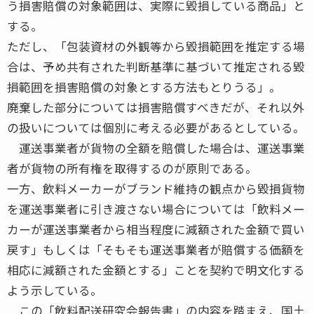
う損害賠償の対象範囲は、実際に毀損している商品」と
する。
ただし、「包装資材の外観等から毀損範囲を推定する場
合は、予め共有された判断基準に基づいて推定される毀
損範囲を損害賠償の対象とする方法もとりうる」。
廃棄した部分については損害賠償すべきだが、それ以外
の扱いについては個別に考える必要があるとしている。
運送事業者が貨物の全額を賠償した場合は、運送事業
者が貨物の所有権を取得するのが原則である。
一方、飲料メーカーがブランド維持の観点から毀損貨物
を運送事業者に引き渡さない場合については「飲料メー
カーが運送事業者から相当程度に減額された金額で買い
戻す」もしくは「そもそも運送事業者が賠償する価額を
相応に減額された金額とする」ことを契約で明文化する
よう示している。
この「飲料配送研究会報告書」の内容を踏まえ、国土