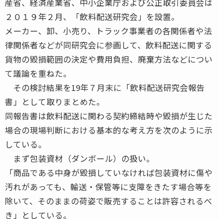
産省、経済産業省、中小企業庁および公正取引委員会は
２０１９年２月、「飲料配送研究会」を設置。
メーカー、卸、小売り、トラック事業者の各関係者や法
律関係者などが同研究会に参画して、飲料配送に関する
貨物の毀損範囲の決定や費用負担、廃棄方法などについ
て議論を重ねた。
その検討結果を19年７月末に「飲料配送研究会報告
書」として取りまとめた。
同報告書は飲料配送に関わる契約締結時や毀損が生じた
場合の現場判断における基本的な考え方を次のように示
している。
まず包装資材（ダンボール）の扱い。
「商品である中身が毀損していなければ包装資材に傷や
汚れがあっても、輸送・保管等に支障をきたす場合等を
除いて、そのままの荷姿で販売することは許容されるべ
き」としている。