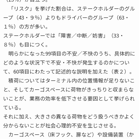
「リスク」を挙げた割合は、ステークホルダーのグル
ープ（43・９％）よりもドライバーのグループ（63・
１％）の方が多い。
ステークホルダーでは「障害／中断／妨害」（33・
８％）も目につく。
明らかになった99項目の不安／不快のうち、具体的に
どのような状況下で不安・不快が発生するのかについ
て、60項目にわたって記述的な説明を加えた（表２）。
積荷についてはターミナル内の位置情報が足りないこ
と、そしてカーゴスペースに荷物がきっちりと収まらな
いことが、業務の効率を低下させる要因として挙げられ
ている。
それに加え、大きさの異なる荷物をどう扱うべきかよく
分からないことが社会心理的不安を生じさせる。
カーゴスペース（床フック、扉など）や設備装置（か