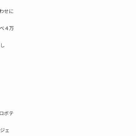
わせに
べ４万
張し
ロボテ
ジェ