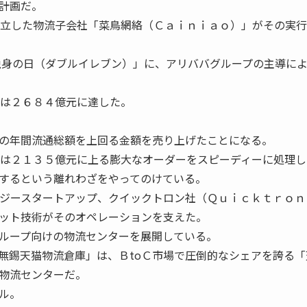
計画だ。
設立した物流子会社「菜鳥網絡（Ｃａｉｎｉａｏ）」がその実
独身の日（ダブルイレブン）」に、アリババグループの主導に
高は２６８４億元に達した。
の年間流通総額を上回る金額を売り上げたことになる。
は２１３５億元に上る膨大なオーダーをスピーディーに処理し
するという離れわざをやってのけている。
ロジースタートアップ、クイックトロン社（Ｑｕｉｃｋｔｒｏｎ
ット技術がそのオペレーションを支えた。
ループ向けの物流センターを展開している。
無錫天猫物流倉庫」は、ＢtoＣ市場で圧倒的なシェアを誇る「
物流センターだ。
ル。