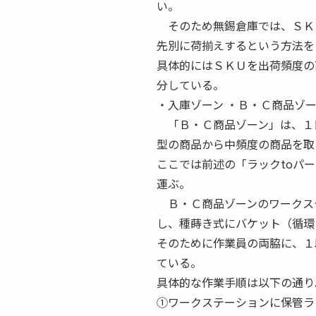
い。
そのため無錫倉庫では、ＳＫ
先別に荷揃えするという方法を
具体的にはＳＫＵを出荷頻度の
分している。
・入庫ゾーン ・Ｂ・Ｃ商品ゾー
「Ｂ・Ｃ商品ゾーン」は、１
型の商品から中頻度の商品を取
ここでは前述の「ラックtoパ
運ぶ。
Ｂ・Ｃ商品ゾーンのワークステ
し、種蒔き式にバケット（循環
そのために作業員の両脇に、１
ている。
具体的な作業手順は以下の通り
①ワークステーションに保管ラ