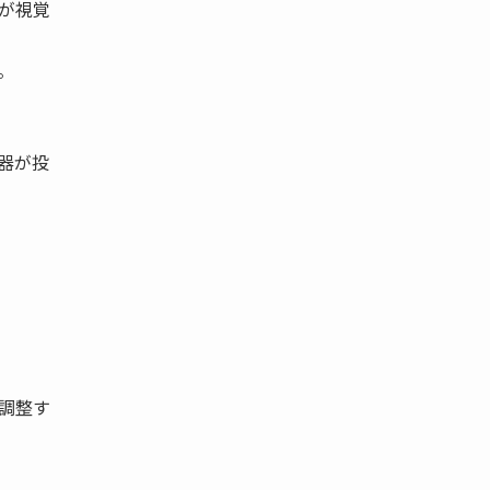
が視覚
。
器が投
調整す