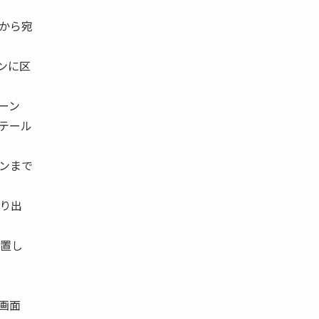
から宛
ンに区
ーン
テール
ンまで
り出
配置し
画面