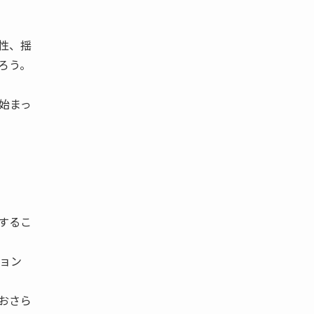
性、揺
ろう。
始まっ
するこ
ョン
おさら