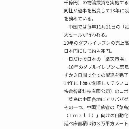
千億円）の物流投資を実施する
同社が過半を出資して13年に
を務めている。
中国では毎年11月11日の「
大セールが行われる。
19年のダブルイレブンの売上
日本円にして約４兆円。
一日だけで日本の「楽天市場」
18年のダブルイレブンに菜鳥
ずか３日間で全ての配達を完了
14年に上海で創業したテクノ
快倉智能科技有限公司）のロボ
菜鳥は中国各地にアリババグ
その一つ、中国江蘇省の「菜鳥
（Ｔｍａｌｌ）」向けの自動化
延べ床面積は約３万平方メート