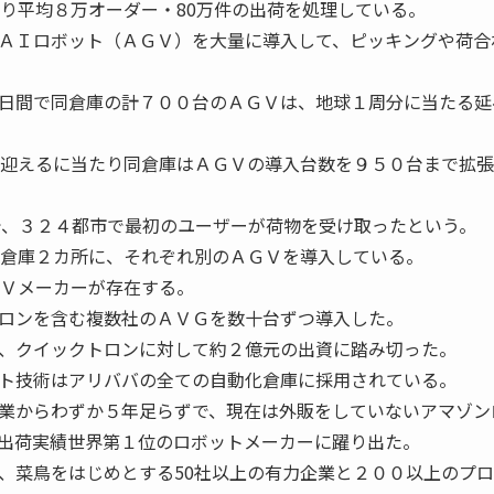
たり平均８万オーダー・80万件の出荷を処理している。
ＡＩロボット（ＡＧＶ）を大量に導入して、ピッキングや荷合
日間で同倉庫の計７００台のＡＧＶは、地球１周分に当たる延
を迎えるに当たり同倉庫はＡＧＶの導入台数を９５０台まで拡
点で、３２４都市で最初のユーザーが荷物を受け取ったという。
倉庫２カ所に、それぞれ別のＡＧＶを導入している。
ＧＶメーカーが存在する。
ロンを含む複数社のＡＶＧを数十台ずつ導入した。
、クイックトロンに対して約２億元の出資に踏み切った。
ト技術はアリババの全ての自動化倉庫に採用されている。
業からわずか５年足らずで、現在は外販をしていないアマゾン
出荷実績世界第１位のロボットメーカーに躍り出た。
菜鳥をはじめとする50社以上の有力企業と２００以上のプロ