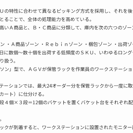
Ｕの特性に合わせて異なるピッキング方式を採用し、それを後
とることで、全体の処理能力を高めている。
高いＡ商品と、Ｂ・Ｃ商品に分類して、庫内を次の六つのゾー
ン ・Ａ商品ゾーン ・Ｒｅｂｉｎゾーン ・梱包ゾーン ・出荷ゾ
日に数個〜数十個を出荷する低頻度のＳＫＵ、いわゆるロング
り扱う。
ーソン」型で、ＡＧＶが保管ラックを作業員のワークステーショ
ーションでは、最大24オーダー分を保管ラックから一度に取
カート）に仕分ける。
段４個×３段＝12個のバケットを置くバケット台をそれぞれ
。
ックが到着すると、ワークステーションに設置されたモニター