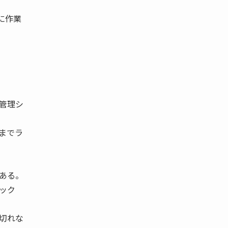
に作業
管理シ
までラ
ある。
ック
切れな