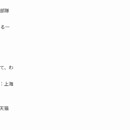
行部隊
よる一
て、わ
：上海
天猫