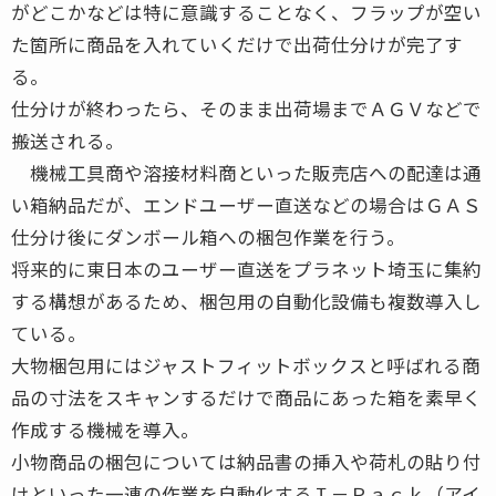
がどこかなどは特に意識することなく、フラップが空い
た箇所に商品を入れていくだけで出荷仕分けが完了す
る。
仕分けが終わったら、そのまま出荷場までＡＧＶなどで
搬送される。
機械工具商や溶接材料商といった販売店への配達は通
い箱納品だが、エンドユーザー直送などの場合はＧＡＳ
仕分け後にダンボール箱への梱包作業を行う。
将来的に東日本のユーザー直送をプラネット埼玉に集約
する構想があるため、梱包用の自動化設備も複数導入し
ている。
大物梱包用にはジャストフィットボックスと呼ばれる商
品の寸法をスキャンするだけで商品にあった箱を素早く
作成する機械を導入。
小物商品の梱包については納品書の挿入や荷札の貼り付
けといった一連の作業を自動化するＩ－Ｐａｃｋ（アイ