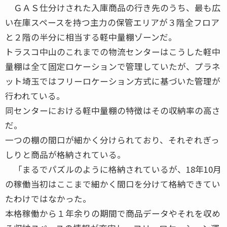
ＧＡＳ仕分けされた入庫商品の行き先のうち、最も広
い在庫スペースを持つ主力の保管エリアが３階全フロア
と２階の半分に相当する軽中量棚ゾーンだ。
トラスコ中山のこれまでの物流センターはこうした軽中
量棚は全て固定ロケーションで管理していたが、プラネ
ット埼玉ではフリーロケーション方式に基づいた管理が
行われている。
同センターにおける軽中量棚の特徴はその収納率の高さ
だ。
一つの棚の間口が細かく分けられており、それぞれぎっ
しりと商品が格納されている。
「まるでパズルのように格納されているが、18年10月
の稼働当初はここまで細かく間口を分けて格納できてい
たわけではなかった。
本格稼働から１年余りの期間で商品データやそれを収め