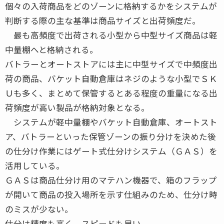
個々の入荷商品をどのゾーンに格納するかをシステムが
判断する際の主な基準は商品サイズと出荷頻度だ。
最も高頻度で出荷される小型から中型サイズ商品は軽
中量棚へと格納される。
バトラーとオートストアには主に中型サイズで中頻度出
荷の商品、バケット自動倉庫はネジのような小型でＳＫ
Ｕも多く、まとめて保管するとある程度の重量になる出
荷頻度が高い製品が格納対象となる。
システムが軽中量棚やバケット自動倉庫、オートスト
ア、バトラーといった保管ゾーンの振り分けを決めた後
の仕分け作業にはゲート式仕分けシステム（ＧＡＳ）を
活用している。
ＧＡＳは商品仕分け用のマテハン機器で、箱のフラップ
が開いて商品の投入場所を示す仕組みのため、仕分け時
のミスが少ない。
仕分け精度も高く、スピードも早い。