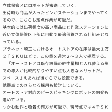
立体保管区にロボットが搬送していく。
出荷時も商品が入ったビンがステーションまでやってく
るので、こちらも定点作業が可能だ。
基本的には出荷頻度の高い商品ほど作業ステーションに
近い立体保管区下部に自動で最適保管される仕組みとな
っている。
プラネット埼玉におけるオートストアの在庫は最大１万
２千ＳＫＵほどで、この量を通常２〜３人で処理する。
「オートストアは既存設備の軽中量棚と入れ替える形
での導入が比較的やりやすい点も大きなメリットだ。
スペースさえあれば後からでも設置できる。
他拠点でのさらなる採用も検討している。
オートストア対応のピースピッキングロボットの開発も
進めている。
つかむ動作と吸着の両方が可能で、現時点では４千ＳＫ