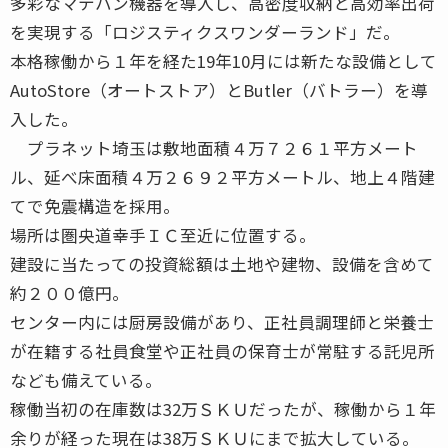
多彩なマテハン機器を導入し、高密度収納と高効率出荷
を実現する「ロジスティクスワンダーランド」だ。
本格稼働から１年を経た19年10月には新たな設備として
AutoStore（オートストア）とButler（バトラー）を導
入した。
プラネット埼玉は敷地面積４万７２６１平方メート
ル、延べ床面積４万２６９２平方メートル、地上４階建
てで免震構造を採用。
場所は圏央道幸手ＩＣ至近に位置する。
建設に当たっての投資総額は土地や建物、設備を含めて
約２００億円。
センター内には厨房設備があり、正社員調理師と栄養士
が在籍する社員食堂や正社員の保育士が常駐する託児所
なども備えている。
稼働当初の在庫数は32万ＳＫＵだったが、稼働から１年
余りが経った現在は38万ＳＫＵにまで拡大している。