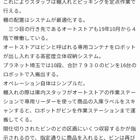
これによりスタッフは棚入れとピッキングを定点作業で
行える。
棚の配置はシステムが最適化する。
三つ目の行き先であるオートストアも19年10月から４
階で稼働している。
オートストアはビンと呼ばれる専用コンテナをロボット
が出し入れする高密度立体収納システム。
プラネット埼玉では10段、合計７９３０のビンを16台の
ロボットで入搬出する。
オペレーション自体はシンプルだ。
棚入れの際は庫内スタッフがオートストアの作業ステー
ションで専用リーダーを使って商品の入庫ラベルをスキ
ャンすると、ロボットがビンを作業ステーションまで運
搬してくる。
間仕切りされたビンのどの区画にいくつ収容するかが指
示されるので、指定通りに商品を入れると、ビンは再び