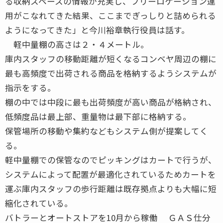
る収納スペースの情報が充実し、フリーロケーション運
用がこなれてきた結果、ここまでぎっしりと詰められる
ようになってきた」と今川裕章執行役員は話す。
軽中量棚の高さは２・４メートル。
庫内スタッフの移動距離が短くなるコンベヤ周辺の棚に
最も高頻度で出荷される商品を格納するようシステムが
指示をする。
棚の中では中段に最も出荷頻度が高い商品が格納され、
低頻度品は最上部、重量物は最下部に格納する。
保管場所の移動や集約などもシステム側が提案してく
る。
軽中量棚での保管なのでピッキングはカートで行うが、
システムによって配置が最適化されているためカートを
運ぶ庫内スタッフの歩行距離は既存拠点よりも大幅に短
縮化されている。
バトラーとオートストアを10月から稼働 ＧＡＳ仕分