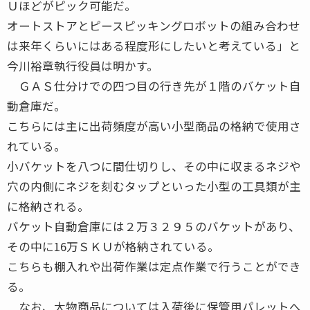
Ｕほどがピック可能だ。
オートストアとピースピッキングロボットの組み合わせ
は来年くらいにはある程度形にしたいと考えている」と
今川裕章執行役員は明かす。
ＧＡＳ仕分けでの四つ目の行き先が１階のバケット自
動倉庫だ。
こちらには主に出荷頻度が高い小型商品の格納で使用さ
れている。
小バケットを八つに間仕切りし、その中に収まるネジや
穴の内側にネジを刻むタップといった小型の工具類が主
に格納される。
バケット自動倉庫には２万３２９５のバケットがあり、
その中に16万ＳＫＵが格納されている。
こちらも棚入れや出荷作業は定点作業で行うことができ
る。
なお、大物商品については入荷後に保管用パレットへ