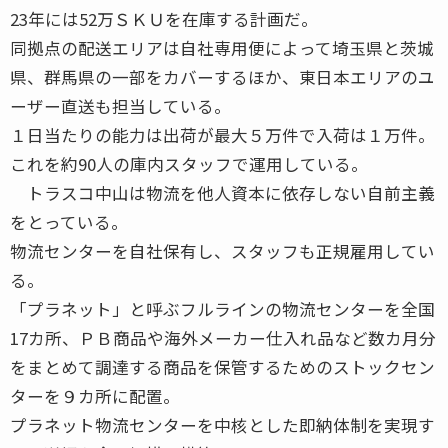
23年には52万ＳＫＵを在庫する計画だ。
同拠点の配送エリアは自社専用便によって埼玉県と茨城
県、群馬県の一部をカバーするほか、東日本エリアのユ
ーザー直送も担当している。
１日当たりの能力は出荷が最大５万件で入荷は１万件。
これを約90人の庫内スタッフで運用している。
トラスコ中山は物流を他人資本に依存しない自前主義
をとっている。
物流センターを自社保有し、スタッフも正規雇用してい
る。
「プラネット」と呼ぶフルラインの物流センターを全国
17カ所、ＰＢ商品や海外メーカー仕入れ品など数カ月分
をまとめて調達する商品を保管するためのストックセン
ターを９カ所に配置。
プラネット物流センターを中核とした即納体制を実現す