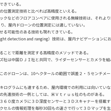
できている。
の位置測定技術と比べれば高精度といえる。
ックなどのフロアコンベアに使用される無線技術は、それより
であり、屋内ドローンの位置測定には適していない。
せる可能性のある技術も現れてきている。
t detection and ranging）技術は、屋内ナビゲーションに
ることで距離を測定する高精度のメソッドである。
ズ社は中国ＤＪＩ社と共同で、ライダーセンサーとカメラを組
このドローンは、10ヘクタールの範囲で誤差２・５センチメー
0キログラムにも達するため、屋内環境での利用には向いていな
の先進技術の一例としては、米Ｖｔｒｕｓ社のものがある。
３６０度カメラに３Ｄ深度センサーと３Ｄスキャナーを搭載す
クセルの情報処理を毎秒30回もの速さで行って３Ｄマップを生