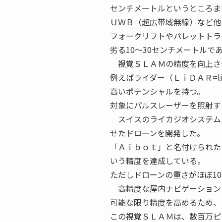
センチメートルというところま
ＵＷＢ（超広帯域無線）など他
フォークリフトやパレットトラ
劣る10〜30センチメートル
視覚ＳＬＡＭの精度を向上さ
例えばライダー（ＬｉＤＡＲ=ligh
高いポテンシャルを持つ。
対象にパルスレーザーを照射す
スイスのライカジオシステム
せたドローンを開発した。
「Ａｉｂｏｔ」と名付けられた
いう精度を達成している。
ただしドローンの重さがほぼ1
高精度な屋内ナビゲーション
可能な限り精度を高めるため、
この視覚ＳＬＡＭは、数百万ピ