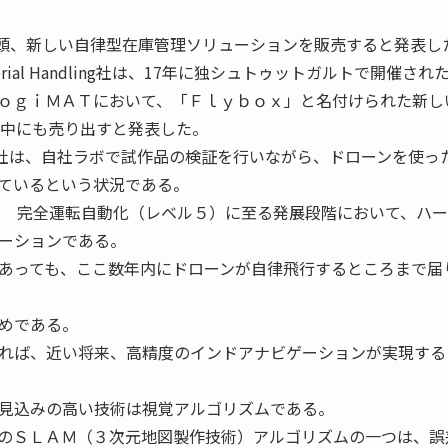
社は19年初頭、新しい自律型在庫管理ソリューションを販売すると発表し
erial Handling社は、17年に独シュトゥットガルトで開催され
ｏｇｉＭＡＴにおいて、「Ｆｌｙｂｏｘ」と名付けられた新し
年中にも売り出すと発表した。
dios社は、自社ラボで試作品の検証を行いながら、ドローンを使っ
ているという状況である。
 完全運転自動化（レベル５）に至る発展段階において、ハー
ーションである。
あっても、ここ数年内にドローンが自律飛行するところまで届
めである。
れば、近い将来、高精度のインドアナビゲーションが実現する
見込みの高い技術は視覚アルゴリズムである。
のＳＬＡＭ（３次元地図製作技術）アルゴリズムの一つは、誤