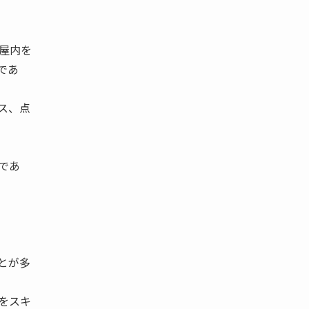
屋内を
であ
ス、点
であ
とが多
をスキ