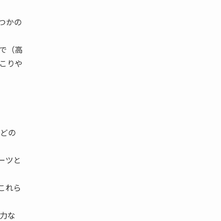
つかの
で（高
こりや
どの
ーツと
これら
力な