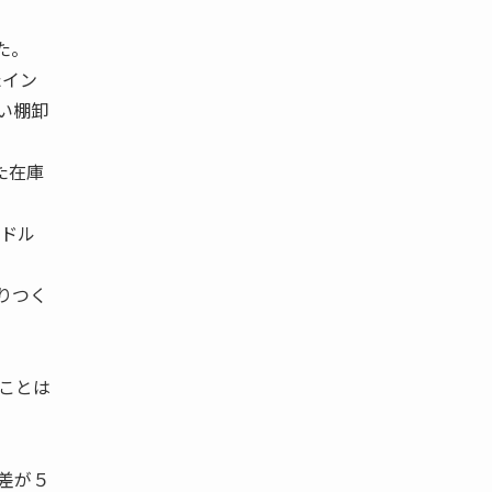
た。
たイン
い棚卸
た在庫
ドル
りつく
ことは
差が５