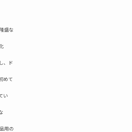
隆盛な
化
し、ド
初めて
てい
な
品用の