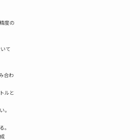
精度の
おいて
み合わ
トルと
い。
る。
成