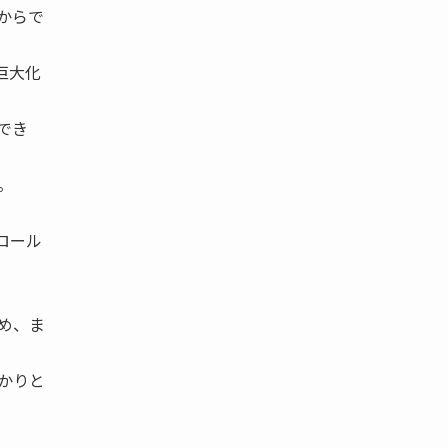
からで
巨大化
でき
。
ロール
め、ま
かりと