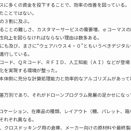
スに多くの資金を投下することで、効率の改善を図っている。
たことではない。
の３割に及ぶ。
ることの難しさ、カスタマーサービスの需要増、ｅコーマスの
性向上を図らなければならない理由は数多ある。
も及び、まさに“ウェアハウス４・０”ともいうべきデジタル
す進行している。
コード、ＱＲコード、ＲＦＩＤ、人工知能（ＡＩ）などが登場
化を実現する環境が整った。
本体側に充分な計算処理能力と効率的なアルゴリズムがあって
差万別であり、それがドローンプログラム発展の足かせになっ
ロケーション、在庫品の種類、レイアウト（棚、パレット、箱
それぞれ異なる。
、クロスドッキング用の倉庫、メーカー向けの原材料や最終製