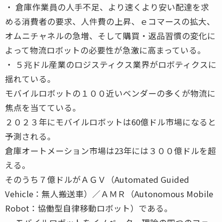
・ 倉庫作業員の人手不足、より速くより安い配達を求
める消費者の要求、人件費の上昇、ｅコマースの拡大、
オムニチャネルの急増、そして購買・返品習慣の変化に
よって物流ロボットの必要性が急激に高まっている。
・ ５兆ドル産業のロジスティクス業界がロボティクスに
揺れている。
モバイルロボットの１００近いベンダーの多くが物流に
焦点を当てている。
２０２３年にモバイルロボットは60億ドル市場になると
予測される。
倉庫オートメーション市場は23年には３００億ドルを超
える。
そのうち７億ドルがＡＧＶ（Automated Guided
Vehicle：無人搬送車）／ＡＭＲ（Autonomous Mobile
Robot：協働型自律移動ロボット）である。