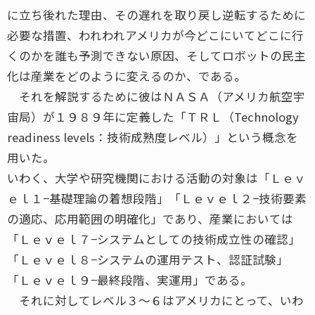
に立ち後れた理由、その遅れを取り戻し逆転するために
必要な措置、われわれアメリカが今どこにいてどこに行
くのかを誰も予測できない原因、そしてロボットの民主
化は産業をどのように変えるのか、である。
それを解説するために彼はＮＡＳＡ（アメリカ航空宇
宙局）が１９８９年に定義した「ＴＲＬ（Technology
readiness levels：技術成熟度レベル）」という概念を
用いた。
いわく、大学や研究機関における活動の対象は「Ｌｅｖ
ｅｌ１−基礎理論の着想段階」「Ｌｅｖｅｌ２−技術要素
の適応、応用範囲の明確化」であり、産業においては
「Ｌｅｖｅｌ７−システムとしての技術成立性の確認」
「Ｌｅｖｅｌ８−システムの運用テスト、認証試験」
「Ｌｅｖｅｌ９−最終段階、実運用」である。
それに対してレベル３〜６はアメリカにとって、いわ