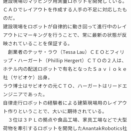
建設現場のマッピング用測量ロボットを開発している。
ＣＡＤでレイアウトを作成する人手の不足に対応したも
のだ。
建設現場をロボットが自律的に動き回って進行中のレイ
アウトにマーキングを行うことで、常に最新の状態が反
映されていることを保証する。
創業者のテッサ・ラウ（Tessa Lau）ＣＥＯとフィリ
ップ・ハーガート（Phillip Hergert）ＣＴＯの２人は、
ホテル内の配送ロボットで有名となったＳａｖｉｏｋｅ
社（サビオケ）出身。
ラウ博士はサビオケの元ＣＴＯ、ハーガートはリードエ
ンジニアであった。
自律走行ロボットの経験者による建築現場用のレイアウ
ト作りということで、大いに期待されている。
３位は３ＰＬの拠点や食品工場、家具工場などで大型
荷物を牽引するロボットを開発したAnantakRobotics社