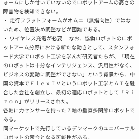
ォームにしか付いていないのでロボットアームの高さの
障害物を検知できない。
・ 走行フラットフォームがオムニ（無指向性）ではな
いため、位置決め調整などが困難である。
・ ワイヤレス充電が必要 なお、協働ロボットのロボ
ットアーム分野における新たな動きとして、スタンフォ
ード大学でロボット工学を学んだ研究者たちが、「現在
のロボットは十分なインテリジェンス、汎用性がなく、
ビジネスの変動に調整ができない」という背景から、中
国の資本でＦｌｅｘＩＶというロボット工学とＡＩを融
合した会社を創立し、最初の適応ロボットとして「Ｒｉ
ｚｏｎ」がリリースされた。
各軸に力センサーを持った７軸の垂直多関節ロボットで
ある。
同マーケットで先行しているデンマークのユニバーサル
ロボットの競合となる可能性がある。