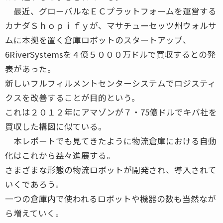
最近、グローバルなＥＣプラットフォームを運営する
カナダＳｈｏｐｉｆｙが、マサチューセッツ州ウォルサ
ムに本拠を置く倉庫ロボットのスタートアップ、
6RiverSystemsを４億５０００万ドルで買収するとの発
表があった。
新しいフルフィルメントセンターシステムでロジスティ
クスを改善することが目的という。
これは２０１２年にアマゾンが７・75億ドルでキバ社を
買収した構図に似ている。
本レポートでも見てきたように物流倉庫における自動
化はこれから益々進展する。
さまざまな形態の物流ロボットが開発され、導入されて
いくであろう。
一つの倉庫内で使われるロボットや機器の数も当然なが
ら増えていく。