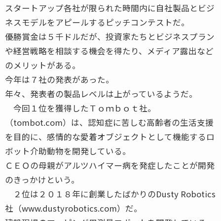
スタートアップ各社が限られた時間内に自社製品とビジ
ネスモデルをアピールするピッチコンテストだ。
優勝賞金は５千ドルだが、投資家たちとビジネスプラン
や経営戦略を相談する機会を得たり、メディア露出など
のメリットがある。
今年は７社の発表があった。
年々、発表者の製品レベルは上がっているようだ。
今回１位を獲得したＴｏｍｂｏｔ社。
（tombot.com）は、認知症に苦しむ高齢者の生活支援
を目的に、感情的な愛着オブジェクトとして機能するロ
ボット介助動物を開発している。
ＣＥＯの母親がアルツハイマー病を発症したことが開発
のきっかけという。
２位は２０１８年に創業したばかりのDusty Robotics
社（www.dustyrobotics.com）だ。