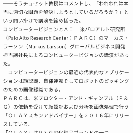
──そうチョセット教授はコメントし、「われわれは本
当に適切な問題を解決しようとしているだろうか？」と
いう問い掛けで講演を締め括った。
コンピュータービジョンとＡＩ 米パロアルト研究所
（Palo Alto Research Center：ＰＡＲＣ）のマーカス・
ラーソン（Markus Larsson）グローバルビジネス開発
担当副社長によるコンピュータービジョンの講演があっ
た。
コンピュータービジョンの最近の代表的なアプリケー
ションは顔認識、自律運転そしてロボットのピッキング
のための画像認識である。
ＰＡＲＣは、米プロクター・アンド・ギャンブル（Ｐ＆
Ｇ）の依頼を受けて顔認証および分析を画像処理で行う
「ＯＬＡＹスキンアドバイザー」を２０１６年にリリー
スしている。
「ＯＬＡＹ」はＰ＆Ｇの化粧品ブランドの一つ。