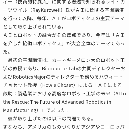
ィー（技術的特異点）に関する著述で知られるレイ・カ
ーツワイル（RayKurzweil）氏がＡＩに関する基調講演
を行って以降、毎年、ＡＩがロボティクスの主要テーマ
として取り上げられている。
ＡＩとロボットの融合がその焦点であり、今年は「ＡＩ
を介した協働ロボティクス」が大会全体のテーマであっ
た。
最初の基調講演は、カーネギーメロン大のロボット工
学の教授であり、BioroboticsLabの共同ディレクターお
よびRoboticsMajorのディレクターを務めるハウィー・
チョセット教授（Howie Choset）による「ＡＩによる
救助：製造業における高度なロボット工学の未来（AI to
the Rescue: The Future of Advanced Robotics in
Manufacturing）」であった。
彼が取り上げたのは以下の問題である。
すなわち、アメリカのものづくりがアジアやヨーロッパ