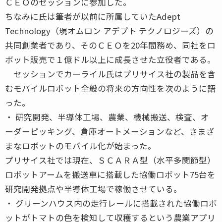
ＣＥＯのセッションに参加した。
ちなみに氏は筆者が以前に所属していたAdept
Technology（現オムロン アデプト テクノロジーズ）の
共同創業者であり、そのＣＥＯを20年間務め、同社をロ
ボット販売で１億ドル以上に成長させた立役者である。
セッションでカーライル氏はプリサイス社の製品を含
むモバイルロボット全般の将来の方向性を次のように語
った。
・ 研究開発、半導体工場、農業、機械搬送、検査、オ
ーダーピッキング、倉庫オートメーションなど、さまざ
まなロボットのモバイル化が始まった。
プリサイス社では現在、ＳＣＡＲＡ型（水平多関節型）
ロボットアームを搬送車に搭載した協働ロボット75台を
研究開発拠点や半導体工場で稼働させている。
・ グリーンハウス内の走行レールに搭載された協働ロボ
ットがトマトの色を検知して収穫するという農業アプリ