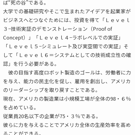
ば“死の谷”である。
大学での基礎研究やそこで生まれたアイデアを起業家が
ビジネスへとつなぐためには、投資を得て「Ｌｅｖｅｌ
３−技術実証のデモンストレーション（Proof of
Concept）」「Ｌｅｖｅｌ４−ラボレベルでの実証」
「Ｌｅｖｅｌ５−シミュレート及び実空間での実証」そ
して「Ｌｅｖｅｌ６＝システムとしての技術成立性の確
認」を行う必要がある。
彼の目指す高度ロボット製造のゴールは、労働者に力
を与え、能力の民主化を促し、雇用を創出し、アメリカ
のリーダーシップを取り戻すことである。
現在、アメリカの製造業は小規模工場が全体の98・６％
を占めている。
従業員20名以下の企業が75・３％である。
彼らに力を与えることでアメリカ全体の生産効率を高め
ることができる。