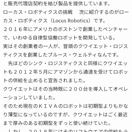
と販売代理店契約を結び製品を提供しています。
ローカス・ロボティクスの挑戦 次に紹介するのがロー
カス・ロボティクス（Locus Robotics）です。
２０１６年にアメリカのボストンで創業したベンチャー
で、いわゆる自律型協働ロボットを開発している。
実はその創業者の一人が、冒頭のクワイエット・ロジス
ティクスを創業したブルース・ウェルティなんです。
先ほどのシンク・ロジスティクスと同様にクワイエッ
トも２０１２年５月にアマゾンから通達を受けてロボッ
トの供給を止めると宣告されました。
クワイエットはその当時既に２００台を導入してオペレ
ーションしていました。
そのため現在のＫＩＶＡのロボットは初期型よりもかな
り薄型になっているのですが、クワイエットはごく最近
まで厚みのある初期型をずっと使い続けていた。
しかし、２０１８年にはそのソフトウエアの供給も止