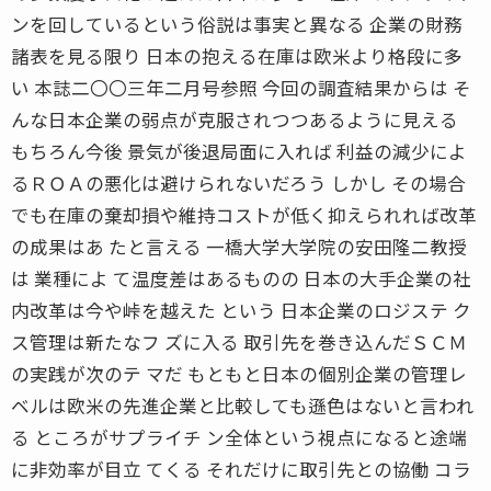
ンを回しているという俗説は事実と異なる 企業の財務
諸表を見る限り 日本の抱える在庫は欧米より格段に多
い 本誌二〇〇三年二月号参照 今回の調査結果からは そ
んな日本企業の弱点が克服されつつあるように見える
もちろん今後 景気が後退局面に入れば 利益の減少によ
るＲＯＡの悪化は避けられないだろう しかし その場合
でも在庫の棄却損や維持コストが低く抑えられれば改革
の成果はあ たと言える 一橋大学大学院の安田隆二教授
は 業種によ て温度差はあるものの 日本の大手企業の社
内改革は今や峠を越えた という 日本企業のロジステ ク
ス管理は新たなフ ズに入る 取引先を巻き込んだＳＣＭ
の実践が次のテ マだ もともと日本の個別企業の管理レ
ベルは欧米の先進企業と比較しても遜色はないと言われ
る ところがサプライチ ン全体という視点になると途端
に非効率が目立 てくる それだけに取引先との協働 コラ