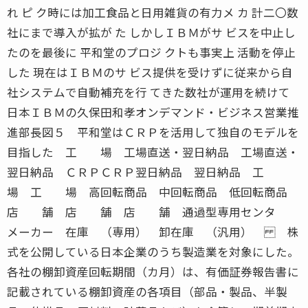
れ ピ ク時には加工食品と日用雑貨の有力メ カ 計二〇数
社にまで導入が拡が た しかしＩＢＭがサ ビスを中止し
たのを最後に 平和堂のプロジ クトも事実上 活動を停止
した 現在はＩＢＭのサ ビス提供を受けずに従来から自
社システムで自動補充を行 てきた数社が運用を続けて
日本ＩＢＭの久保田和孝オンデマンド・ビジネス営業推
進部長図５ 平和堂はＣＲＰを活用して独自のモデルを
目指した 工 場 工場直送・翌日納品 工場直送・
翌日納品 ＣＲＰＣＲＰ翌日納品 翌日納品 工
場 工 場 高回転商品 中回転商品 低回転商品
店 舗 店 舗 店 舗 通過型専用センタ
メーカー 在庫 （専用） 卸在庫 （汎用） 株
式を公開している日本企業のうち製造業を対象にした。
各社の棚卸資産回転期間（カ月）は、有価証券報告書に
記載されている棚卸資産の各項目（部品・製品、半製