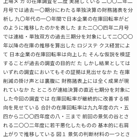
上場メ カ の在庫調査を二度 実施している 二〇〇二年二
月号では過去一〇期分にわたる単独決算の財務諸表を分
析し 九〇年代の一〇年間で日本企業の在庫回転率がど
のように推移したのかを表した また二〇〇四年二月号
では連結・単独双方の過去三期分を対象にして二〇〇〇
年以降の在庫の推移を算出した ロジステ クス経営によ
て 日本企業の在庫回転率は向上した そんな仮説を検証
することが過去の調査の目的だ た しかし結果としては
いずれの調査においてもその証拠は見出せなか た 在庫
削減の掛け声とは裏腹に 財務諸表上には全く成果が現
れていなか た ところが連結決算の直近七期分を対象に
した今回の調査では 在庫回転率が継続的に改善する傾
向を見せている 合計の在庫回転率は九九年度の六・五
四から二〇〇四年度の八・三まで 前回の景気の谷とさ
れる二〇〇二年度に若干悪化したものの 基本的に右肩
上がりで推移している 図１ 景気の判断材料の一つとさ