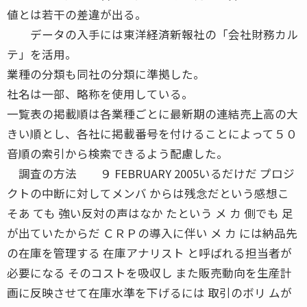
値とは若干の差違が出る。
データの入手には東洋経済新報社の「会社財務カル
テ」を活用。
業種の分類も同社の分類に準拠した。
社名は一部、略称を使用している。
一覧表の掲載順は各業種ごとに最新期の連結売上高の大
きい順とし、各社に掲載番号を付けることによって５０
音順の索引から検索できるよう配慮した。
調査の方法 ９ FEBRUARY 2005いるだけだ プロジ
クトの中断に対してメンバ からは残念だという感想こ
そあ ても 強い反対の声はなか たという メ カ 側でも 足
が出ていたからだ ＣＲＰの導入に伴い メ カ には納品先
の在庫を管理する 在庫アナリスト と呼ばれる担当者が
必要になる そのコストを吸収し また販売動向を生産計
画に反映させて在庫水準を下げるには 取引のボリ ムが