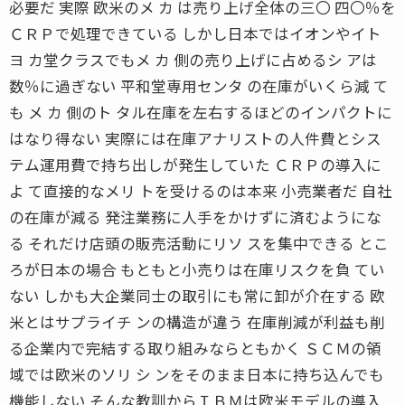
必要だ 実際 欧米のメ カ は売り上げ全体の三〇 四〇％を
ＣＲＰで処理できている しかし日本ではイオンやイト
ヨ カ堂クラスでもメ カ 側の売り上げに占めるシ アは
数％に過ぎない 平和堂専用センタ の在庫がいくら減 て
も メ カ 側のト タル在庫を左右するほどのインパクトに
はなり得ない 実際には在庫アナリストの人件費とシス
テム運用費で持ち出しが発生していた ＣＲＰの導入に
よ て直接的なメリ トを受けるのは本来 小売業者だ 自社
の在庫が減る 発注業務に人手をかけずに済むようにな
る それだけ店頭の販売活動にリソ スを集中できる とこ
ろが日本の場合 もともと小売りは在庫リスクを負 てい
ない しかも大企業同士の取引にも常に卸が介在する 欧
米とはサプライチ ンの構造が違う 在庫削減が利益も削
る企業内で完結する取り組みならともかく ＳＣＭの領
域では欧米のソリ シ ンをそのまま日本に持ち込んでも
機能しない そんな教訓からＩＢＭは欧米モデルの導入