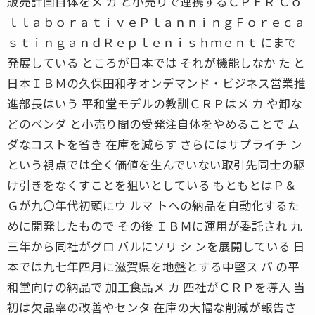
販売計画自体をメ カ と小売りで連携するＣＰＦＲ Ｃｏ
ｌｌａｂｏｒａｔｉｖｅＰｌａｎｎｉｎｇＦｏｒｅｃａ
ｓｔｉｎｇａｎｄＲｅｐｌｅｎｉｓｈｍｅｎｔ にまで
発展している ところが日本では それが機能しなか た と
日本ＩＢＭの久保田和孝オンデマンド・ビジネス営業推
進部長はいう 平和堂モデルの教訓ＣＲＰはメ カ や卸な
どのベンダ と小売り間の受発注自体をやめることで ム
ダなコストを省き 在庫を減らす さらにはサプライチ ン
という視点では全く価値を生んでいない取引先同士の駆
け引きをなくすことを狙いとしている もともとはＰ＆
Ｇが九〇年代初頭にウ ルマ トへの納品を自動化するた
めに開発したもので その後 ＩＢＭに運用が委託され 九
三年から同社がグロ バルにソリ シ ンを展開している 日
本では九七年四月に滋賀県を地盤とする中堅ス パ の平
和堂向けの納品で 加工食品メ カ 四社がＣＲＰを導入 当
初は欠品率の改善やセンタ 在庫の大幅な削減が報告さ