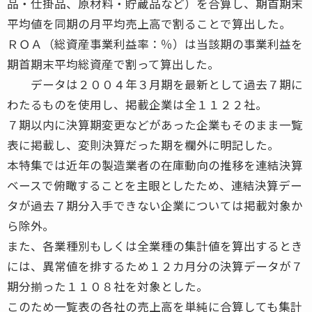
品・仕掛品、原材料・貯蔵品など）を合算し、期首期末
平均値を同期の月平均売上高で割ることで算出した。
ＲＯＡ（総資産事業利益率：％）は当該期の事業利益を
期首期末平均総資産で割って算出した。
データは２００４年３月期を最新として過去７期に
わたるものを使用し、掲載企業は全１１２２社。
７期以内に決算期変更などがあった企業もそのまま一覧
表に掲載し、変則決算だった期を欄外に明記した。
本特集では近年の製造業者の在庫動向の推移を連結決算
ベースで俯瞰することを主眼としたため、連結決算デー
タが過去７期分入手できない企業については掲載対象か
ら除外。
また、各業種別もしくは全業種の集計値を算出するとき
には、異常値を排するため１２カ月分の決算データが７
期分揃った１１０８社を対象とした。
このため一覧表の各社の売上高を単純に合算しても集計