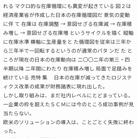
れる マクロ的な在庫循環にも異変が起きている 図２は
経済産業省が作成した日本の在庫循環図だ 景気の変動
に伴 て 在庫は 在庫調整 → 意図せざる在庫減 → 在庫積
み増し → 意図せざる在庫増 というサイクルを描く 縦軸
に在庫水準 横軸に生産量をと た循環図を従来は三年か
ら三年半で一回転するというのが通常のパタ ンだ た と
ころが現在の日本の在庫動向は 二〇〇二年の第三・四
半期以降 二年間にわたり 在庫積み増し 局面で足踏みを
続けている 売特 集 日本の在庫が減ってきたロジステ
ィクス改革の成果が財務諸表に現れ出した。
しかし取り組みは、まだ社内レベルにとどまっている。
一企業の枠を超えたＳＣＭには今のところ成功事例が見
当たらない。
欧米のソリューションの導入は、ことごとく失敗に終わ
った。