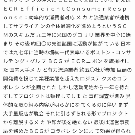
ＥＣＲ ＥｆｆｉｃｉｅｎｔＣｏｎｓｕｍｅｒＲｅｓｐ
ｏｎｓｅ：効率的な消費者対応 メ カ と流通業者が連携
してサプライチ ンの全体最適化を進めようというＳＣ
Ｍのスキ ムだ 九三年に米国のグロ サリ 業界を中心に始
まり その後 約四〇の先進諸国に活動が拡が ている 日本
では九七年に当時の堀紘一代表率いるボストン・コンサ
ルテ ング・グル プ ＢＣＧ が ＥＣＲニ ポン を旗揚げし
た 国内大手メ カ と有力流通業者 約五〇社が参加 巨額の
開発費を投じて業種業態を超えたロジステ クスのコラ
ボレ シ ンが企画された しかし活動開始から一年を待た
ずしてプロジ クトは頓挫してしま た 事前調査が進み 具
体的な取り組み内容が明らかにな てくるのに伴い まず
大手量販店が脱会 それに引きずられる形でプロジ クト
から離脱するメ カ や卸が後を絶たない 最後は運営事務
局を務めたＢＣＧが コラボレ シ ンによ て効果が得られ