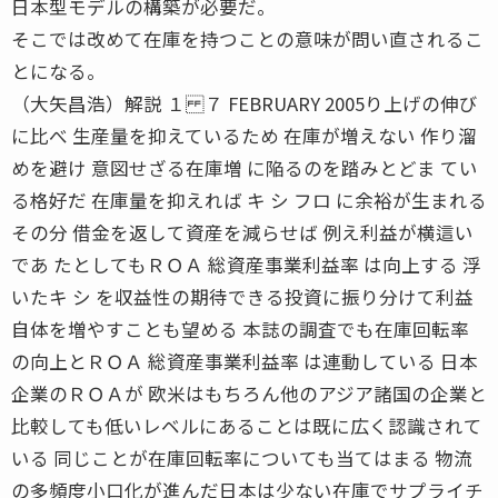
日本型モデルの構築が必要だ。
そこでは改めて在庫を持つことの意味が問い直されるこ
とになる。
（大矢昌浩）解説 １ ７ FEBRUARY 2005り上げの伸び
に比べ 生産量を抑えているため 在庫が増えない 作り溜
めを避け 意図せざる在庫増 に陥るのを踏みとどま てい
る格好だ 在庫量を抑えれば キ シ フロ に余裕が生まれる
その分 借金を返して資産を減らせば 例え利益が横這い
であ たとしてもＲＯＡ 総資産事業利益率 は向上する 浮
いたキ シ を収益性の期待できる投資に振り分けて利益
自体を増やすことも望める 本誌の調査でも在庫回転率
の向上とＲＯＡ 総資産事業利益率 は連動している 日本
企業のＲＯＡが 欧米はもちろん他のアジア諸国の企業と
比較しても低いレベルにあることは既に広く認識されて
いる 同じことが在庫回転率についても当てはまる 物流
の多頻度小口化が進んだ日本は少ない在庫でサプライチ