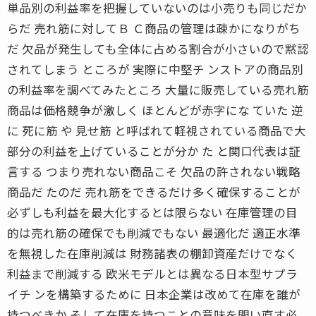
単品別の利益率を把握していないのは小売りも同じだか
らだ 売れ筋に対してＢ Ｃ商品の管理は疎かになりがち
だ 欠品が発生しても全体に占める割合が小さいので黙認
されてしまう ところが 実際に中堅チ ンストアの商品別
の利益率を調べてみたところ 大量に販売している売れ筋
商品は価格競争が激しく ほとんどが赤字にな ていた 逆
に 死に筋 や 見せ筋 と呼ばれて軽視されている商品で大
部分の利益を上げていることが分か た と関口代表は証
言する つまり売れない商品こそ 欠品の許されない戦略
商品だ たのだ 売れ筋をできるだけ多く確保することが
必ずしも利益を最大化するとは限らない 在庫管理の目
的は売れ筋の確保でも削減でもない 最適化だ 適正水準
を無視した在庫削減は 財務諸表の棚卸資産だけでなく
利益まで削減する 欧米モデルとは異なる日本型サプラ
イチ ンを構築するために 日本企業は改めて在庫を誰が
持つべきか そして在庫を持つことの意味を問い直す必