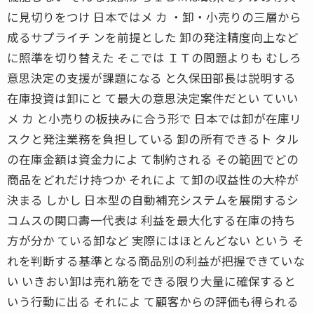
に見切りをつけ 日本ではメ カ ・卸・小売りの三層から
成るサプライチ ンを前提とした 卸の発注精度向上など
に照準を切り替えた そこでは ＩＴの問題よりも むしろ
意思決定の支援が課題になる と久保田部長は説明する
在庫投資は卸にと て最大の意思決定案件だとい ていい
メ カ と小売りの板挟みに合う形で 日本では卸が在庫リ
スクと発注業務を負担している 卸の所有できるト タル
の在庫金額は資金力によ て制約される その範囲でどの
商品をどれだけ持つか それによ て卸の収益性の大枠が
決まる しかし 日本型の自動補充システムを展開するシ
コムスの関口壽一代表は 利益を最大化する在庫の持ち
方が分か ている卸など 実際にはほとんどない という そ
れを判断する基準となる商品別の利益が把握できていな
い いきおい卸は売れ筋をできる限り大量に確保すると
いう行動に出る それによ て顧客からの評価も得られる