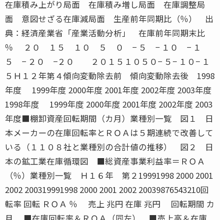
在庫積み上がり局面 在庫積み増し局面 在庫調整局
面 意図せざる在庫減局面 生産前年同期比（％） 出
典：経済産業省「産業活動分析」 在庫前年同期末比
％ ２０ １５ １０ ５ ０ − ５ − １０ − １
５ − ２０ −２０ ２０１５１０５０− ５− １０− １
５Ｈ１２年第４傾向変動除去前 傾向変動除去後 1998
年度 1999年度 2000年度 2001年度 2002年度 2003年度
1998年度 1999年度 2000年度 2001年度 2002年度 2003
年度■棚卸資産回転期間（カ月）業種別一覧 図１ 日
本メーカーの在庫回転率とＲＯＡは５期連続で改善して
いる（１１０８社と業種別の合計値の推移） 図２ 日
本の鉱工業在庫循環図 ■総資産事業利益率＝ＲＯＡ
（％）業種別一覧 Ｈ１６年 第２19991998 2000 2001
2002 200319991998 2000 2001 2002 20039876543210回
転率 回転 ＲＯＡ ％ 売上 兆円 在庫 兆円 回転期間 カ
月 ■在庫回転率＆ＲＯＡ（同左） ■売上高＆在庫