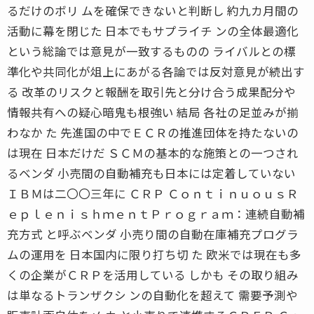
るだけのボリ ムを確保できないと判断し 約九カ月間の
活動に幕を閉じた 日本でもサプライチ ンの全体最適化
という総論では意見が一致するものの ライバルとの標
準化や共同化が俎上にあがる各論では反対意見が続出す
る 改革のリスクと報酬を取引先と分け合う成果配分や
情報共有への疑心暗鬼も根強い 結局 各社の足並みが揃
わなか た 先進国の中でＥＣＲの推進団体を持たないの
は現在 日本だけだ ＳＣＭの基本的な施策との一つされ
るベンダ 小売間の自動補充も日本には定着していない
ＩＢＭは二〇〇三年に ＣＲＰ ＣｏｎｔｉｎｕｏｕｓＲ
ｅｐｌｅｎｉｓｈｍｅｎｔＰｒｏｇｒａｍ：連続自動補
充方式 と呼ぶベンダ 小売り間の自動在庫補充プログラ
ムの運用を 日本国内に限り打ち切 た 欧米では現在も多
くの企業がＣＲＰを活用している しかも その取り組み
は単なるトランザクシ ンの自動化を超えて 需要予測や