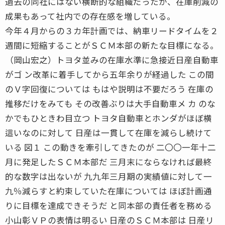
過去の同社にはない横断的な組織だったが、在庫削減の
成果もあって社内での存在感を増している。
今年４月からの３カ年計画では、納車リードタイムを２
週間に短縮することがＳＣＭ本部の新たな目標になる。
（岡山宏之）トヨタ並みの在庫水準に急接近日産自動車
がゴ ン改革に着手してから五年余りが経過した この間
のＶ字回復については もはや説明は不要だろう 在庫の
推移だけをみても その改善ぶりは大手自動車メ カ のな
かでもひときわ目立つ トヨタ自動車とホンダがほぼ横
這いなのに対して 日産は一貫して在庫を減らし続けて
いる 図１ この動きを牽引してきたのが 二〇〇一年十二
月に発足したＳＣＭ本部だ 三月末にならなければ最終
的な数字は出ないが 九九年三月期の実績値に対して一
九％減らすと約束していた在庫については ほぼ計画通
りに目標を達成できそうだ と同本部の責任者を務める
小山彰ＶＰの表情は明るい 日産のＳＣＭ本部は 日産リ