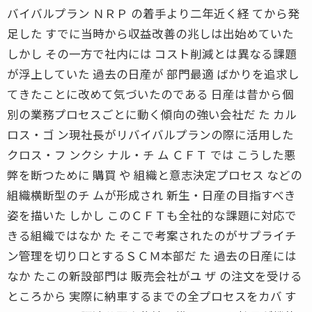
バイバルプラン ＮＲＰ の着手より二年近く経 てから発
足した すでに当時から収益改善の兆しは出始めていた
しかし その一方で社内には コスト削減とは異なる課題
が浮上していた 過去の日産が 部門最適 ばかりを追求し
てきたことに改めて気づいたのである 日産は昔から個
別の業務プロセスごとに動く傾向の強い会社だ た カル
ロス・ゴ ン現社長がリバイバルプランの際に活用した
クロス・フ ンクシ ナル・チ ム ＣＦＴ では こうした悪
弊を断つために 購買 や 組織と意志決定プロセス などの
組織横断型のチ ムが形成され 新生・日産の目指すべき
姿を描いた しかし このＣＦＴも全社的な課題に対応で
きる組織ではなか た そこで考案されたのがサプライチ
ン管理を切り口とするＳＣＭ本部だ た 過去の日産には
なか たこの新設部門は 販売会社がユ ザ の注文を受ける
ところから 実際に納車するまでの全プロセスをカバ す