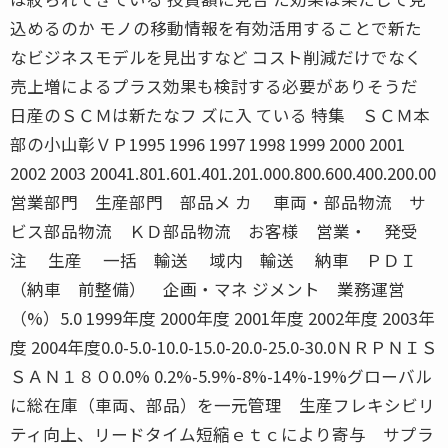
込めるのか モノの移動情報を有効活用することで新た
なビジネスモデルを見出すなど コスト削減だけでなく
売上増によるプラス効果も検討する必要がありそうだ
日産のＳＣＭは新たなフ ズに入 ている 特集 ＳＣＭ本
部の小山彰ＶＰ1995 1996 1997 1998 1999 2000 2001
2002 2003 20041.801.601.401.201.000.800.600.400.200.00
営業部門 生産部門 部品メ カ 車両・部品物流 サ
ビス部品物流 ＫＤ部品物流 お客様 営業・ 発受
注 生産 一括 輸送 域内 輸送 納車 ＰＤＩ
（納車 前整備） 企画・マネ ジメント 業務運営
（%）5.0 1999年度 2000年度 2001年度 2002年度 2003年
度 2004年度0.0-5.0-10.0-15.0-20.0-25.0-30.0ＮＲＰＮＩＳ
ＳＡＮ１８０0.0% 0.2%-5.9%-8%-14%-19%グローバル
に総在庫（車両、部品）を一元管理 生産フレキシビリ
ティ向上、リードタイム短縮ｅｔｃにより寄与 サプラ