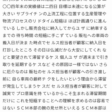
〇〇四年末の実績値は二四日 目標は未達になる公算が
大きい サプライチ ンの上流工程に位置する生産管理や
物流プロセスのリ ドタイム短縮は ほぼ計画通りに進ん
でいる しかし販売会社に納入してからユ ザ に納車する
までの 待ち時間 の短縮に手こず ている 販社への車両の
搬入日が決ま た時点でセ ルス担当者が顧客に納入日を
打診したところ その日は仏滅だから大安にしてくれ な
どと要望されて滞留するケ ス 個人ユ ザ が週末まで引き
取りを延期するケ スなど その原因は一様ではない さら
に厄介なのは 販社のセ ルス担当者が顧客への引き渡し
前に 自ら車両の最終チ クをしたいという理由から滞留
が発生してしまうケ スだ セ ルス担当者が顧客に対して
誠実で プロ意識を持 ているからこそ生まれる滞留期間
だけに これを短縮することへの理解を求めるのは容易で
はない ＳＣＭ本部の腕の見せ所といえる ＳＣＭ本部は