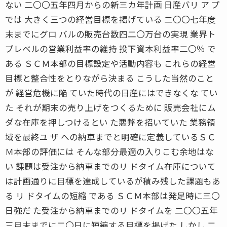
ない 二〇〇五年四月からの新三カ年計画 日産バリ ア プ
では 大きく三つの経営目標を掲げている 二〇〇七年度
末までにグロ バルの販売台数四二〇万台の実現 業界ト
プレベルの営業利益率の維持 投下資本利益率二〇％ で
ある ＳＣＭ本部の目標設定や活動内容も これらの経営
目標と整合性をとりながら決まる こうした当然のこと
が 経営危機に陥 ていた時代の日産にはできなくな てい
た それが期末の売り上げをつくるために 販売会社にム
ダな在庫を押しつけるとい た悪弊を招いていた 業務領
域を最終ユ ザ への納車までと明確に定義しているＳＣ
Ｍ本部の評価には そんな部分最適の入りこむ余地はな
い 課題は受注から納車までのリ ドタイム在庫について
は計画通りに目標を達成しているが積み残した課題もあ
る リ ドタイムの短縮 である ＳＣＭ本部は発足時に三〇
日強だ た受注から納車までのリ ドタイムを 二〇〇五年
三月末までに二〇日に短縮する目標を掲げた しかし 二