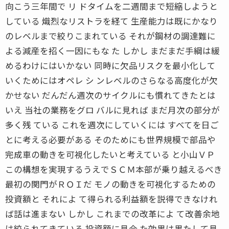
向こう三年間で リ ドタイムを二週間まで短縮しようと
している 熾烈なリストラを経て 生産能力は既にかなり
のレベルまで絞りこまれている それが鋼材の調達難に
よる減産を招く一因にもな た しかし まだまだ手綱は緩
めるわけにはいかない 同時に欠品リスクを最小化して
いくためにはオペレ シ ンレベルのさらなる高度化が欠
かせない だんだん週次のサイクルにも慣れてきたとは
いえ 当社の業務をグロ バルに見れば まだ月次の部分が
多く残 ている これを週次にしていくには すべてを日ご
とに考える必要がある そのためにも世界規模で部品や
完成車の動きを可視化したいと考えている と小山ＶＰ
この構想を実現するうえでＳＣＭ本部が乗り越えるべき
最初の関門がＲＯＩだ モノの動きを可視化するための
投資額と それによ て得られる利益額を説得できなけれ
ば話は進まない しかし これまでの改革によ て改善余地
は絞られてきている 投資額に見合 た効果は果たして見