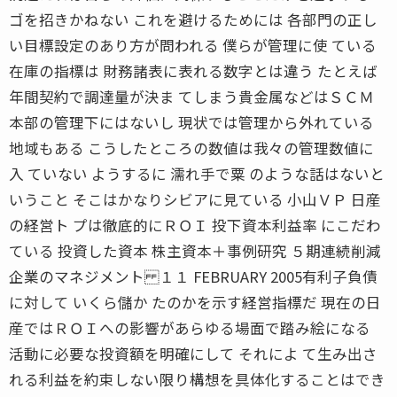
ゴを招きかねない これを避けるためには 各部門の正し
い目標設定のあり方が問われる 僕らが管理に使 ている
在庫の指標は 財務諸表に表れる数字とは違う たとえば
年間契約で調達量が決ま てしまう貴金属などはＳＣＭ
本部の管理下にはないし 現状では管理から外れている
地域もある こうしたところの数値は我々の管理数値に
入 ていない ようするに 濡れ手で粟 のような話はないと
いうこと そこはかなりシビアに見ている 小山ＶＰ 日産
の経営ト プは徹底的にＲＯＩ 投下資本利益率 にこだわ
ている 投資した資本 株主資本＋事例研究 ５期連続削減
企業のマネジメント １１ FEBRUARY 2005有利子負債
に対して いくら儲か たのかを示す経営指標だ 現在の日
産ではＲＯＩへの影響があらゆる場面で踏み絵になる
活動に必要な投資額を明確にして それによ て生み出さ
れる利益を約束しない限り構想を具体化することはでき