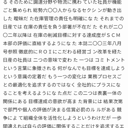
る そのために調達分野や物流に携わ ていた社員が機能
ごと集められ 総勢六〇〇人からなるセクシ ンが動き出
した 曖昧だ た在庫管理の責任も明確にな た それまでの
日産では 在庫の責任を負う部署が不在だ た それが二〇
〇二年以降は 在庫の削減目標に対する達成度がＳＣＭ
本部の評価に直結するようにな た 本誌二〇〇三年八月
号参照 徹底的にＲＯＩにこだわる経営ゴ ン改革を経た
日産の社員は 二つの意味で変わ た 一つは コミ トメント
という言葉に象徴される 何がなんでも目標を達成しよう
という意識の定着だ もう一つの変化は 業務プロセスご
との最適化を追求するのではなく 全社的にプラスにな
ることを考えるようにな た点だ この二つは表裏一体の
関係にある 目標達成の意欲が高ま た背景には 結果次第
で部門や個人の評価が決まる信賞必罰のル ルがある 競
争によ て組織全体を活性化しようというわけだが 一歩
間違えれば自らの評価に関係することだけを追求するエ