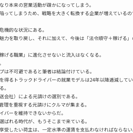
なり本来の営業活動が疎かになってしまう。
陥ってしまうため、戦略を大きく転換する企業が増えているの
危機的な状況にある。
魅力を取り戻し、それに加えて、今後は「法令順守＋稼げる」
稼げる職業」に進化させないと流入はなくなる。
。
プは不可避であると筆者は結論付けている。
得るトラックドライバーの就業モデルは24年以降逓減してい
る。
送会社）による元請けの選別である。
管理を重視する元請けにクルマが集まる。
イバーを維持できないからだ。
選ばれる時代が、もうそこまで来ている。
享受したい荷主は、一定水準の運賃を支払わなければならない