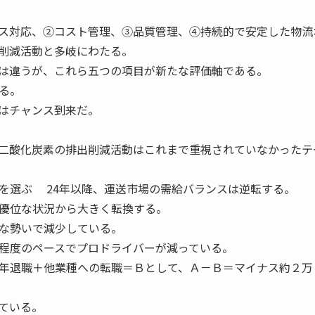
ス対応、②コスト管理、③品質管理、④持続的で安定した物流
削減活動と多岐にわたる。
は違うが、これら五つの項目が新たな評価軸である。
る。
はチャンス到来だ。
二酸化炭素の排出削減活動はこれまで重視されていなかったテ
を選ぶ 24年以降、運送市場の需給バランスは逆転する。
優位な状況から大きく転換する。
な勢いで減少している。
程度のペースでプロドライバーが減っている。
年退職＋他業種への転職＝Ｂとして、Ａ－Ｂ＝マイナス約２万
ている。