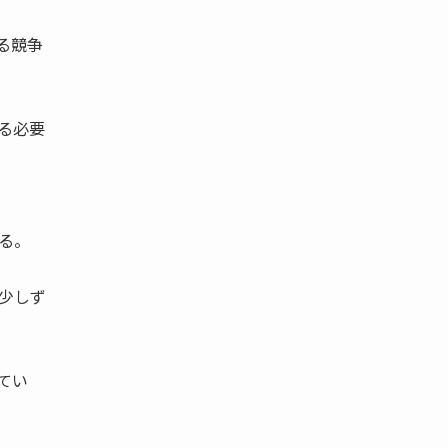
る競争
る必要
る。
少しず
てい