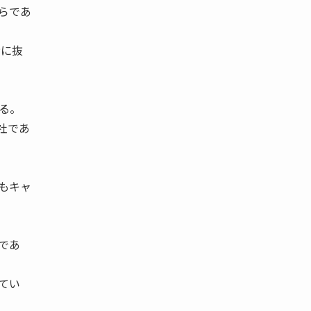
らであ
者に抜
る。
社であ
もキャ
であ
てい