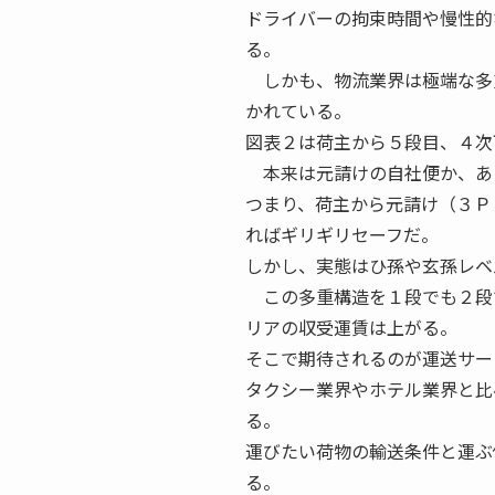
ドライバーの拘束時間や慢性的
る。
しかも、物流業界は極端な多重
かれている。
図表２は荷主から５段目、４次
本来は元請けの自社便か、あ
つまり、荷主から元請け（３Ｐ
ればギリギリセーフだ。
しかし、実態はひ孫や玄孫レベ
この多重構造を１段でも２段
リアの収受運賃は上がる。
そこで期待されるのが運送サー
タクシー業界やホテル業界と比
る。
運びたい荷物の輸送条件と運ぶ
る。