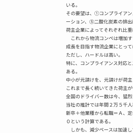
いる。
その要望は、①コンプライアン
ーション、⑤二酸化炭素の排出
荷主企業によってそれぞれ比重
これから物流コンペは増加す
成長を目指す物流企業にとって
ただし、ハードルは高い。
特に、コンプライアンス対応と
ある。
中小が元請けを、元請けが荷主
これまで長く続いてきた荷主が
全国のドライバー数は今、猛烈
当社の推計では年間２万５千人
新卒＋他業種から転職＝Ａ、定
０という計算である。
しかも、減少ペースは加速し