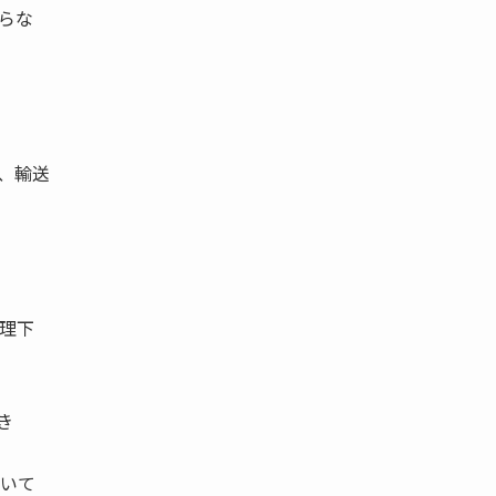
らな
、輸送
理下
き
いて