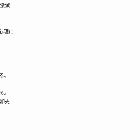
が激減
心理に
る。
る。
卸売