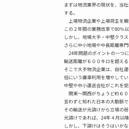
まずは物流業界の現状を、当社
する。
上場物流企業や上場荷主を親会
この２年間の業務改革で80％
しかし、地場大手・中堅クラス
さらに中小地場や中長距離専門
24年問題のポイントの一つに
輸送距離が６００キロを超える
そこで大手物流企業は、自社運
俗にいう庸車利用を増やしてい
中堅や中小運送会社がこれを受
関東〜関西がちょうど約６０
言わずと知れた日本の大動脈で
その輸送が元請けから立場の弱
元請けであれば、24年４月以
しかし、下請けはそうはいかな