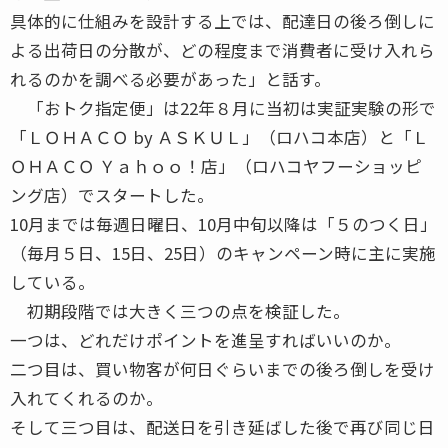
具体的に仕組みを設計する上では、配達日の後ろ倒しに
よる出荷日の分散が、どの程度まで消費者に受け入れら
れるのかを調べる必要があった」と話す。
「おトク指定便」は22年８月に当初は実証実験の形で
「ＬＯＨＡＣＯ by ＡＳＫＵＬ」（ロハコ本店）と「Ｌ
ＯＨＡＣＯ Ｙａｈｏｏ！店」（ロハコヤフーショッピ
ング店）でスタートした。
10月までは毎週日曜日、10月中旬以降は「５のつく日」
（毎月５日、15日、25日）のキャンペーン時に主に実施
している。
初期段階では大きく三つの点を検証した。
一つは、どれだけポイントを進呈すればいいのか。
二つ目は、買い物客が何日ぐらいまでの後ろ倒しを受け
入れてくれるのか。
そして三つ目は、配送日を引き延ばした後で再び同じ日