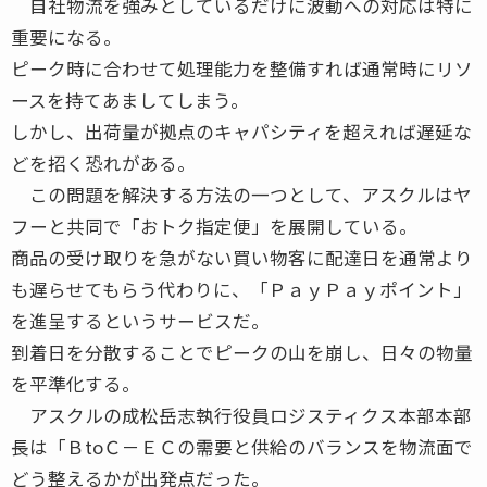
自社物流を強みとしているだけに波動への対応は特に
重要になる。
ピーク時に合わせて処理能力を整備すれば通常時にリソ
ースを持てあましてしまう。
しかし、出荷量が拠点のキャパシティを超えれば遅延な
どを招く恐れがある。
この問題を解決する方法の一つとして、アスクルはヤ
フーと共同で「おトク指定便」を展開している。
商品の受け取りを急がない買い物客に配達日を通常より
も遅らせてもらう代わりに、「ＰａｙＰａｙポイント」
を進呈するというサービスだ。
到着日を分散することでピークの山を崩し、日々の物量
を平準化する。
アスクルの成松岳志執行役員ロジスティクス本部本部
長は「ＢtoＣ－ＥＣの需要と供給のバランスを物流面で
どう整えるかが出発点だった。