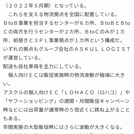
（２０２２年５月期）となっている。
これらを支える物流拠点を全国に配置している。
ＢtoＢ事業を担当するセンターが６カ所、ＢtoＢとＢto
Ｃの両方を行うセンターが２カ所、ＢtoＣのみが１カ
所、前捌きと３ＰＬ事業拠点が１カ所という構成だ。
いずれの拠点もグループ会社のＡＳＫＵＬ ＬＯＧＩＳＴ
が運営している。
配送も自社車両を主力にしている。
個人向けＥＣは販促実施時の物流波動が極端に大き
い。
アスクルの個人向けＥＣ「ＬＯＨＡＣＯ（ロハコ）」や
「ヤフーショッピング」の週間・月間販促キャンペーン
時などには出荷量が通常時の５倍近くに跳ね上がること
もある。
年間実施の大型販促時にはさらに波動が大きくなる。