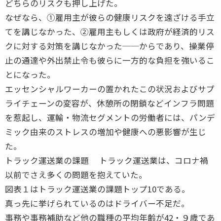
どちらのリスクも押し上げた。
なぜなら、①雇用主が彼らの健康リスクを遠ざける手立
てを講じなかった、②雇用主もしくは政府が経済的リス
クに対する対策を講じなかった──からであり、操業停
止の通達や外出禁止令も彼らに一方的な負担を強いるこ
とになった。
エッセンシャルワーカーの置かれたこの状況およびサプ
ライチェーンの変容が、休憩所の閉鎖などインフラ問題
を惹起し、運輸・物流セグメントの労働者には、パンデ
ミック由来のストレスの増加や健康への悪影響が生じ
た。
トラック運送業の課題 トラック運送業は、コロナ禍
以前でさえ多くの問題を抱えていた。
図表１はトラック運送業の課題トップ10である。
真っ先に挙げられているのはドライバー不足だ。
事務や事務補助など他の職種の平均年齢が42・９歳であ