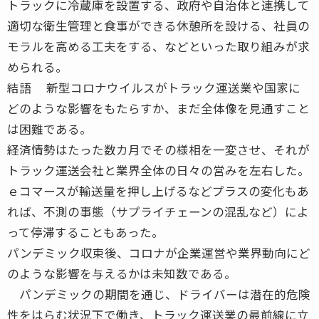
トラックに冷蔵庫を設置する、政府や自治体と連携して
適切な衛生管理と食事ができる休憩所を設ける、社員の
モラルを高める工夫をする、などといった取り組みが求
められる。
結語 新型コロナウイルスがトラック運送業や国家に
どのような影響をもたらすか、まだ全体像を見通すこと
は困難である。
経済情勢はたった数カ月でその様相を一変させ、それが
トラック運送会社と業界全体の日々の営みを左右した。
ｅコマースが輸送量を押し上げるなどプラスの変化もあ
れば、不測の事態（サプライチェーンの混乱など）によ
って停滞することもあった。
パンデミック収束後、コロナが企業運営や業界動向にど
のような影響を与えるかは未知数である。
パンデミックの期間を通じ、ドライバーは潜在的危険
性をはらむ状況下で働き、トラック運送業の最前線に立