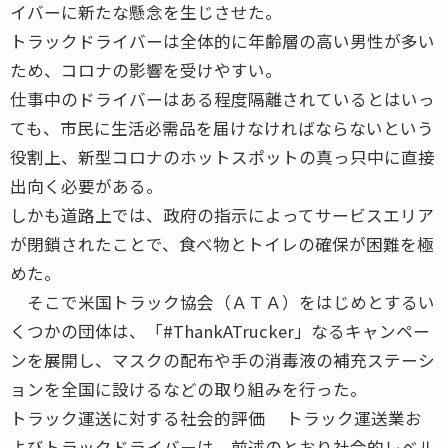
イバーに新たな懸念を生じさせた。
トラックドライバーは全体的に年齢層の高い男性が多い
ため、コロナの影響を受けやすい。
仕事中のドライバーはある程度隔離されているとはいっ
ても、市民に生活必需品を届けなければならないという
役割上、新型コロナのホットスポットの真っ只中に直接
出向く必要がある。
しかも道路上では、政府の指示によってサービスエリア
が閉鎖されたことで、食べ物とトイレの確保が困難を極
めた。
そこで米国トラック協会（ＡＴＡ）をはじめとするい
くつかの団体は、「#ThankATrucker」なるキャンペー
ンを展開し、マスクの配布や手の消毒液の補充ステーシ
ョンを全国に設けるなどの取り組みを行った。
トラック運送に対する社会的評価 トラック運送業お
よびトラックドライバーは、前述のとおり社会的レベル