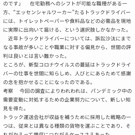
のです」 在宅勤務へのシフトが可能な職種がある一
方、“エッセンシャルワーカー”たるトラックドライバー
には、トイレットペーパーや食料品などの必需品を現地
に実際に出向いて届ける、という選択肢しかなかった。
近年トラックドライバーについては、訴訟沙汰にまで
なる事故が多いことや職業に対する偏見から、世間の評
判は良いとは言い難かった。
ところが、新型コロナウイルスの蔓延はトラックドライ
バーの仕事を世間に知らしめ、人びとにあらためて感謝
の念を抱かせることになったのである。
考察 今回の調査によりわれわれは、パンデミック中の
需要変動に対処するための企業努力について、新しい知
見を得た。
トラック運送会社が収益を補うために採用した戦略の一
つは、従来とは異なる種類の貨物を運ぶことであり、そ
れがかえって増収につながるケースさえあった。